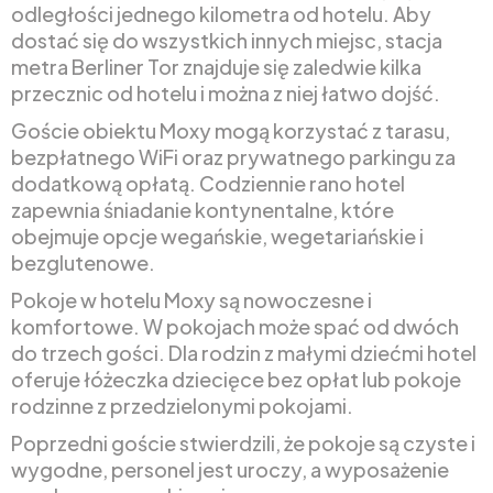
odległości jednego kilometra od hotelu. Aby
dostać się do wszystkich innych miejsc, stacja
metra Berliner Tor znajduje się zaledwie kilka
przecznic od hotelu i można z niej łatwo dojść.
Goście obiektu Moxy mogą korzystać z tarasu,
bezpłatnego WiFi oraz prywatnego parkingu za
dodatkową opłatą. Codziennie rano hotel
zapewnia śniadanie kontynentalne, które
obejmuje opcje wegańskie, wegetariańskie i
bezglutenowe.
Pokoje w hotelu Moxy są nowoczesne i
komfortowe. W pokojach może spać od dwóch
do trzech gości. Dla rodzin z małymi dziećmi hotel
oferuje łóżeczka dziecięce bez opłat lub pokoje
rodzinne z przedzielonymi pokojami.
Poprzedni goście stwierdzili, że pokoje są czyste i
wygodne, personel jest uroczy, a wyposażenie