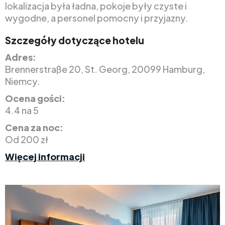
lokalizacja była ładna, pokoje były czyste i
wygodne, a personel pomocny i przyjazny.
Szczegóły dotyczące hotelu
Adres:
Brennerstraße 20, St. Georg, 20099 Hamburg,
Niemcy.
Ocena gości:
4.4 na 5
Cena za noc:
Od 200 zł
Więcej informacji