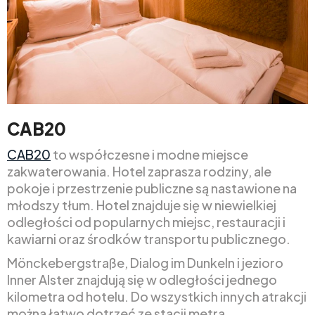
CAB20
CAB20
to współczesne i modne miejsce
zakwaterowania. Hotel zaprasza rodziny, ale
pokoje i przestrzenie publiczne są nastawione na
młodszy tłum. Hotel znajduje się w niewielkiej
odległości od popularnych miejsc, restauracji i
kawiarni oraz środków transportu publicznego.
Mönckebergstraße, Dialog im Dunkeln i jezioro
Inner Alster znajdują się w odległości jednego
kilometra od hotelu. Do wszystkich innych atrakcji
można łatwo dotrzeć ze stacji metra