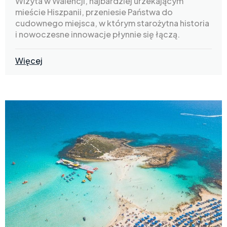
Wizyta w Walencji, najbardziej urzekającym
mieście Hiszpanii, przeniesie Państwa do
cudownego miejsca, w którym starożytna historia
i nowoczesne innowacje płynnie się łączą.
Więcej