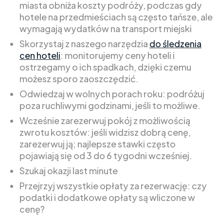
miasta obniża koszty podróży, podczas gdy
hotele na przedmieściach są często tańsze, ale
wymagają wydatków na transport miejski
Skorzystaj z naszego narzędzia
do śledzenia
cen hoteli
: monitorujemy ceny hoteli i
ostrzegamy o ich spadkach, dzięki czemu
możesz sporo zaoszczędzić.
Odwiedzaj w wolnych porach roku: podróżuj
poza ruchliwymi godzinami, jeśli to możliwe.
Wcześnie zarezerwuj pokój z możliwością
zwrotu kosztów: jeśli widzisz dobrą cenę,
zarezerwuj ją; najlepsze stawki często
pojawiają się od 3 do 6 tygodni wcześniej.
Szukaj okazji last minute
Przejrzyj wszystkie opłaty za rezerwację: czy
podatki i dodatkowe opłaty są wliczone w
cenę?