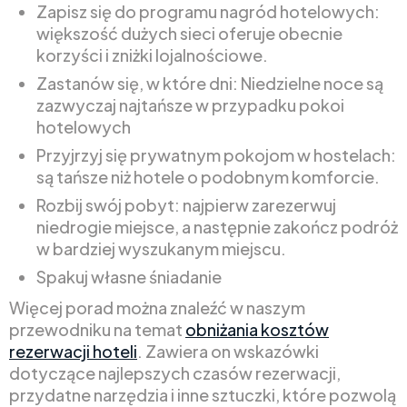
Zapisz się do programu nagród hotelowych:
większość dużych sieci oferuje obecnie
korzyści i zniżki lojalnościowe.
Zastanów się, w które dni: Niedzielne noce są
zazwyczaj najtańsze w przypadku pokoi
hotelowych
Przyjrzyj się prywatnym pokojom w hostelach:
są tańsze niż hotele o podobnym komforcie.
Rozbij swój pobyt: najpierw zarezerwuj
niedrogie miejsce, a następnie zakończ podróż
w bardziej wyszukanym miejscu.
Spakuj własne śniadanie
Więcej porad można znaleźć w naszym
przewodniku na temat
obniżania kosztów
rezerwacji hoteli
. Zawiera on wskazówki
dotyczące najlepszych czasów rezerwacji,
przydatne narzędzia i inne sztuczki, które pozwolą