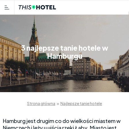
3 najlepsze tanie hotele w
Hamburgu
Strona główna
»
Najlepsze tanie hotele
Hamburg jest drugim co do wielkości miastem w
Niemczech i leży u ujścia rzeki Łaby. Miasto jest