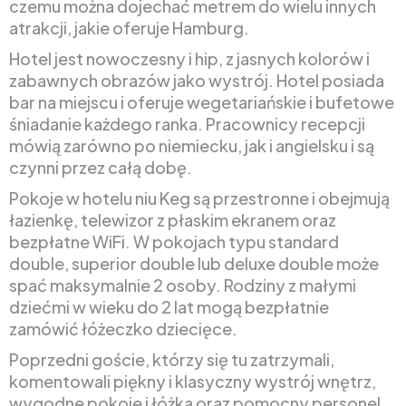
czemu można dojechać metrem do wielu innych
atrakcji, jakie oferuje Hamburg.
Hotel jest nowoczesny i hip, z jasnych kolorów i
zabawnych obrazów jako wystrój. Hotel posiada
bar na miejscu i oferuje wegetariańskie i bufetowe
śniadanie każdego ranka. Pracownicy recepcji
mówią zarówno po niemiecku, jak i angielsku i są
czynni przez całą dobę.
Pokoje w hotelu niu Keg są przestronne i obejmują
łazienkę, telewizor z płaskim ekranem oraz
bezpłatne WiFi. W pokojach typu standard
double, superior double lub deluxe double może
spać maksymalnie 2 osoby. Rodziny z małymi
dziećmi w wieku do 2 lat mogą bezpłatnie
zamówić łóżeczko dziecięce.
Poprzedni goście, którzy się tu zatrzymali,
komentowali piękny i klasyczny wystrój wnętrz,
wygodne pokoje i łóżka oraz pomocny personel.