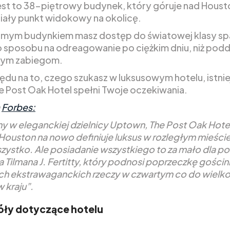
Jest to 38-piętrowy budynek, który góruje nad Housto
iały punkt widokowy na okolicę.
amym budynkiem masz dostęp do światowej klasy spa
 sposobu na odreagowanie po ciężkim dniu, niż podd
łym zabiegom.
ędu na to, czego szukasz w luksusowym hotelu, istnie
że Post Oak Hotel spełni Twoje oczekiwania.
a
Forbes:
y w eleganckiej dzielnicy Uptown, The Post Oak Hotel
ouston na nowo definiuje luksus w rozległym mieście
szystko. Ale posiadanie wszystkiego to za mało dla p
a Tilmana J. Fertitty, który podnosi poprzeczkę gościn
ch ekstrawaganckich rzeczy w czwartym co do wielko
 kraju”.
ły dotyczące hotelu