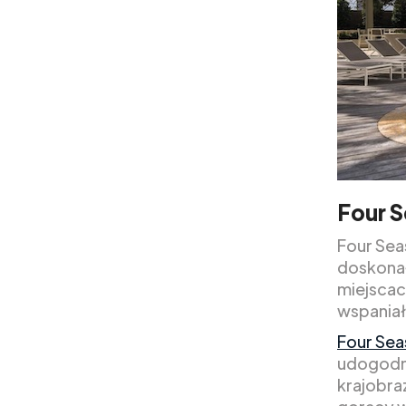
Four 
Four Sea
doskonał
miejscac
wspaniał
Four Sea
udogodnie
krajobra