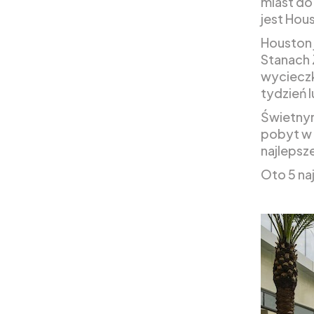
miast do
jest Hou
Houston 
Stanach 
wycieczk
tydzień 
Świetnym
pobyt w 
najlepsz
Oto 5 na