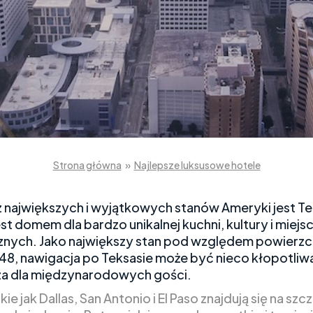
Strona główna
»
Najlepsze luksusowe hotele
 największych i wyjątkowych stanów Ameryki jest Te
st domem dla bardzo unikalnej kuchni, kultury i miejs
znych. Jako największy stan pod względem powierzc
48, nawigacja po Teksasie może być nieco kłopotliw
a dla międzynarodowych gości.
kie jak Dallas, San Antonio i El Paso znajdują się na szcz