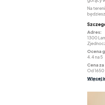
gorący w
Na tereni
będziesz
Szczegó
Adres:
1300 Lam
Zjednoc
Ocena g
4.4 na 5
Cena za
Od 1650 
Więcej i