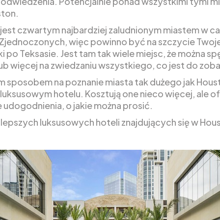
 odwiedzenia. Potencjalnie ponad wszystkimi tymi m
ston.
jest czwartym najbardziej zaludnionym miastem w c
Zjednoczonych, więc powinno być na szczycie Twoje
i po Teksasie. Jest tam tak wiele miejsc, że można sp
lub więcej na zwiedzaniu wszystkiego, co jest do zob
 sposobem na poznanie miasta tak dużego jak Houst
luksusowym hotelu. Kosztują one nieco więcej, ale of
e udogodnienia, o jakie można prosić.
jlepszych luksusowych hoteli znajdujących się w Hou