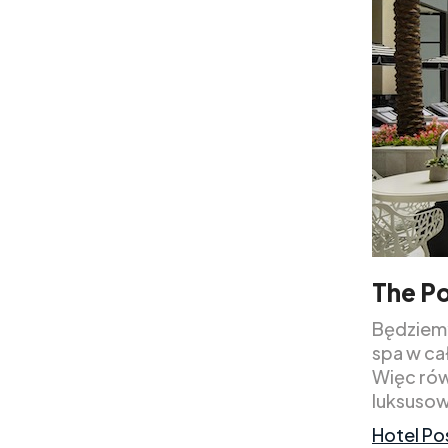
The P
Będziemy
spa w ca
Więc rów
luksusow
Hotel Po