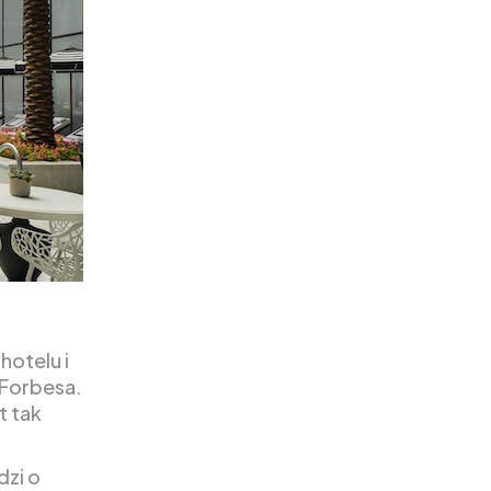
hotelu i
 Forbesa.
t tak
dzi o