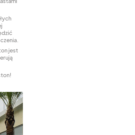
iastami
ałych
j
ędzić
aczenia.
on jest
erują
ston!