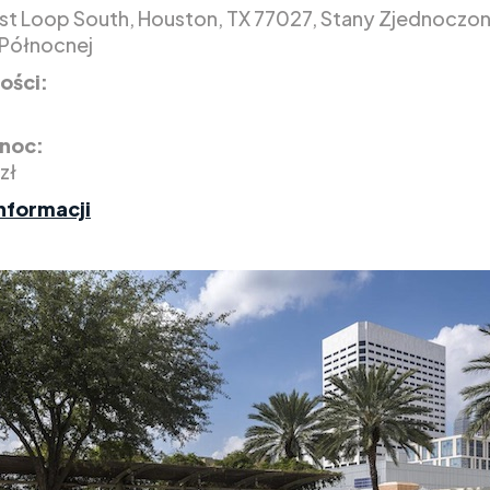
t Loop South, Houston, TX 77027, Stany Zjednoczo
Północnej
ości:
 noc:
zł
nformacji