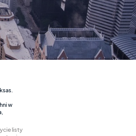
ksas.
c
hni w
a,
ycie listy