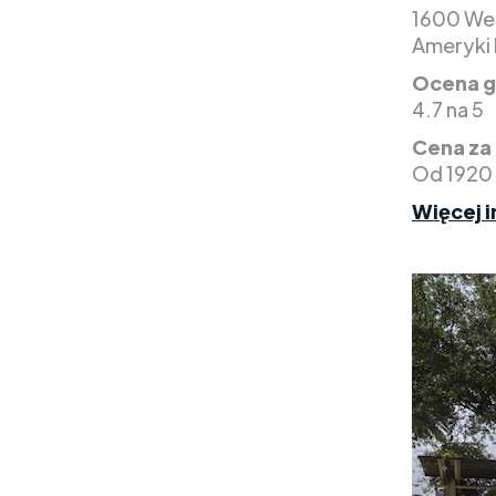
1600 Wes
Ameryki 
Ocena g
4.7 na 5
Cena za
Od 1920 
Więcej i