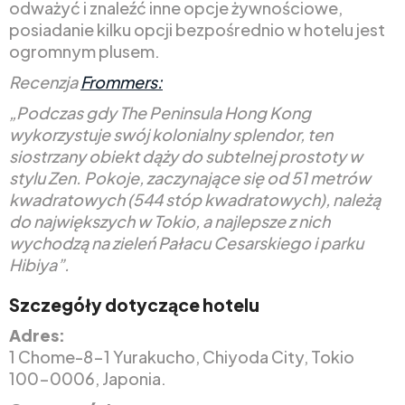
odważyć i znaleźć inne opcje żywnościowe,
posiadanie kilku opcji bezpośrednio w hotelu jest
ogromnym plusem.
Recenzja
Frommers:
„Podczas gdy The Peninsula Hong Kong
wykorzystuje swój kolonialny splendor, ten
siostrzany obiekt dąży do subtelnej prostoty w
stylu Zen. Pokoje, zaczynające się od 51 metrów
kwadratowych (544 stóp kwadratowych), należą
do największych w Tokio, a najlepsze z nich
wychodzą na zieleń Pałacu Cesarskiego i parku
Hibiya”.
Szczegóły dotyczące hotelu
Adres:
1 Chome-8-1 Yurakucho, Chiyoda City, Tokio
100-0006, Japonia.