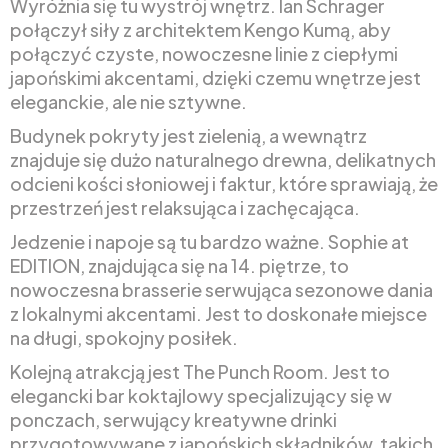
Wyróżnia się tu wystrój wnętrz. Ian Schrager
połączył siły z architektem Kengo Kumą, aby
połączyć czyste, nowoczesne linie z ciepłymi
japońskimi akcentami, dzięki czemu wnętrze jest
eleganckie, ale nie sztywne.
Budynek pokryty jest zielenią, a wewnątrz
znajduje się dużo naturalnego drewna, delikatnych
odcieni kości słoniowej i faktur, które sprawiają, że
przestrzeń jest relaksująca i zachęcająca.
Jedzenie i napoje są tu bardzo ważne. Sophie at
EDITION, znajdująca się na 14. piętrze, to
nowoczesna brasserie serwująca sezonowe dania
z lokalnymi akcentami. Jest to doskonałe miejsce
na długi, spokojny posiłek.
Kolejną atrakcją jest The Punch Room. Jest to
elegancki bar koktajlowy specjalizujący się w
ponczach, serwujący kreatywne drinki
przygotowywane z japońskich składników, takich