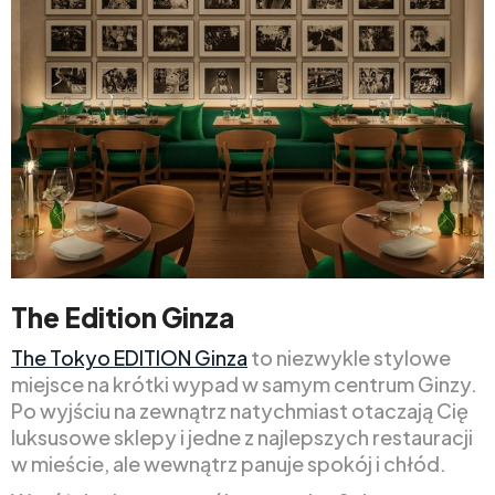
The Edition Ginza
The Tokyo EDITION Ginza
to niezwykle stylowe
miejsce na krótki wypad w samym centrum Ginzy.
Po wyjściu na zewnątrz natychmiast otaczają Cię
luksusowe sklepy i jedne z najlepszych restauracji
w mieście, ale wewnątrz panuje spokój i chłód.