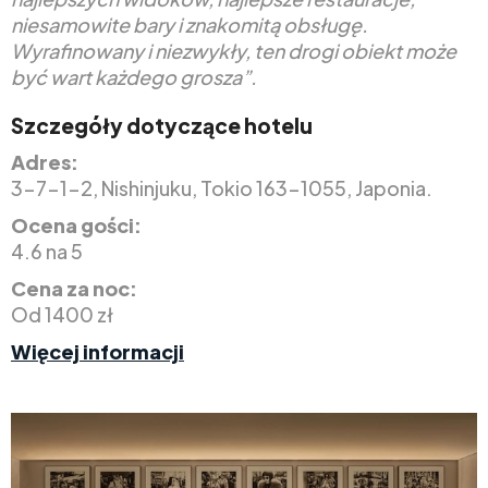
niesamowite bary i znakomitą obsługę.
Wyrafinowany i niezwykły, ten drogi obiekt może
być wart każdego grosza”.
Szczegóły dotyczące hotelu
Adres:
3-7-1-2, Nishinjuku, Tokio 163-1055, Japonia.
Ocena gości:
4.6 na 5
Cena za noc:
Od 1400 zł
Więcej informacji