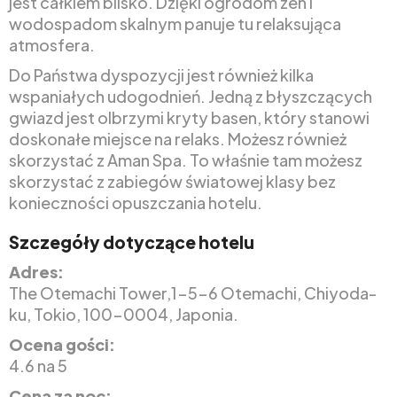
jest całkiem blisko. Dzięki ogrodom zen i
wodospadom skalnym panuje tu relaksująca
atmosfera.
Do Państwa dyspozycji jest również kilka
wspaniałych udogodnień. Jedną z błyszczących
gwiazd jest olbrzymi kryty basen, który stanowi
doskonałe miejsce na relaks. Możesz również
skorzystać z Aman Spa. To właśnie tam możesz
skorzystać z zabiegów światowej klasy bez
konieczności opuszczania hotelu.
Szczegóły dotyczące hotelu
Adres:
The Otemachi Tower,1-5-6 Otemachi, Chiyoda-
ku, Tokio, 100-0004, Japonia.
Ocena gości:
4.6 na 5
Cena za noc: