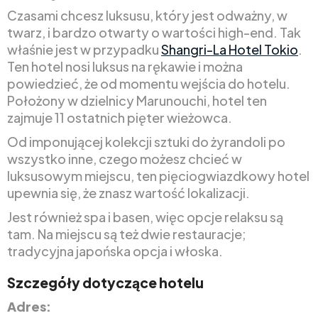
Czasami chcesz luksusu, który jest odważny, w
twarz, i bardzo otwarty o wartości high-end. Tak
właśnie jest w przypadku
Shangri-La Hotel Tokio
.
Ten hotel nosi luksus na rękawie i można
powiedzieć, że od momentu wejścia do hotelu.
Położony w dzielnicy Marunouchi, hotel ten
zajmuje 11 ostatnich pięter wieżowca.
Od imponującej kolekcji sztuki do żyrandoli po
wszystko inne, czego możesz chcieć w
luksusowym miejscu, ten pięciogwiazdkowy hotel
upewnia się, że znasz wartość lokalizacji.
Jest również spa i basen, więc opcje relaksu są
tam. Na miejscu są też dwie restauracje;
tradycyjna japońska opcja i włoska.
Szczegóły dotyczące hotelu
Adres: