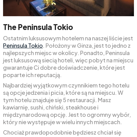
The Peninsula Tokio
Ostatnim luksusowym hotelem na naszej liście jest
Peninsula Tokio
. Położony w Ginza, jest to jedno z
najlepszych miejsc w okolicy. Ponadto, Peninsula
jest luksusową siecią hoteli, więc pobyt na miejscu
gwarantuje Ci dobre doświadczenie, które jest
poparte ich reputacją.
Najbardziej wyjątkowym czynnikiem tego hotelu
są opcje jedzenia i picia, które są na miejscu. W
tym hotelu znajduje się 5 restauracji. Masz
kawiarnię, sushi, chiński, steakhouse i
międzynarodową opcję. Jest to ogromny wybór,
który nie występuje w wielu innych miejscach.
Chociaż prawdopodobnie będziesz chciał się