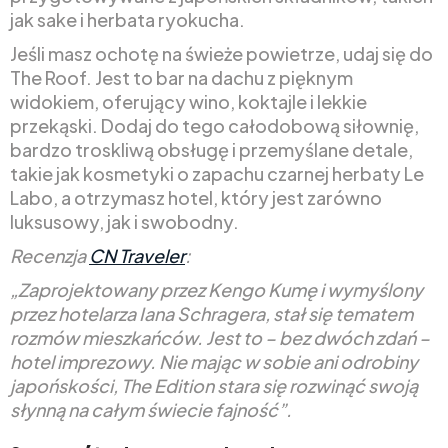
jak sake i herbata ryokucha.
Jeśli masz ochotę na świeże powietrze, udaj się do
The Roof. Jest to bar na dachu z pięknym
widokiem, oferujący wino, koktajle i lekkie
przekąski. Dodaj do tego całodobową siłownię,
bardzo troskliwą obsługę i przemyślane detale,
takie jak kosmetyki o zapachu czarnej herbaty Le
Labo, a otrzymasz hotel, który jest zarówno
luksusowy, jak i swobodny.
Recenzja
CN Traveler
:
„Zaprojektowany przez Kengo Kumę i wymyślony
przez hotelarza Iana Schragera, stał się tematem
rozmów mieszkańców. Jest to – bez dwóch zdań –
hotel imprezowy. Nie mając w sobie ani odrobiny
japońskości, The Edition stara się rozwinąć swoją
słynną na całym świecie fajność”.