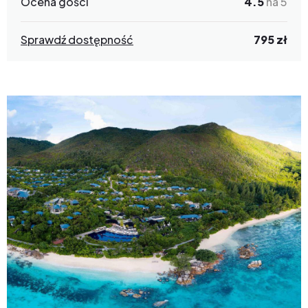
Ocena gości
4.5
na 5
Sprawdź dostępność
795 zł