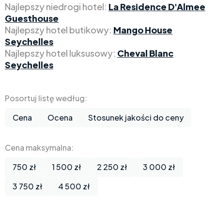
Najlepszy niedrogi hotel:
La Residence D'Almee
Guesthouse
Najlepszy hotel butikowy:
Mango House
Seychelles
Najlepszy hotel luksusowy:
Cheval Blanc
Seychelles
Posortuj listę według:
Cena
Ocena
Stosunek jakości do ceny
Cena maksymalna:
750 zł
1 500 zł
2 250 zł
3 000 zł
3 750 zł
4 500 zł