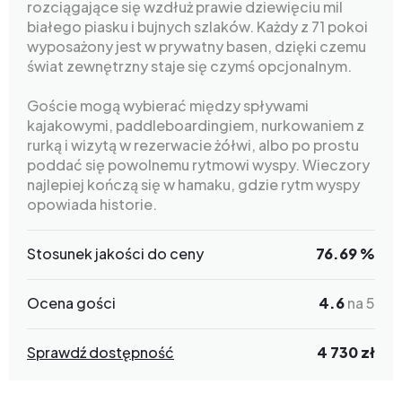
rozciągające się wzdłuż prawie dziewięciu mil
białego piasku i bujnych szlaków. Każdy z 71 pokoi
wyposażony jest w prywatny basen, dzięki czemu
świat zewnętrzny staje się czymś opcjonalnym.
Goście mogą wybierać między spływami
kajakowymi, paddleboardingiem, nurkowaniem z
rurką i wizytą w rezerwacie żółwi, albo po prostu
poddać się powolnemu rytmowi wyspy. Wieczory
najlepiej kończą się w hamaku, gdzie rytm wyspy
opowiada historie.
Stosunek jakości do ceny
76.69 %
Ocena gości
4.6
na 5
Sprawdź dostępność
4 730 zł