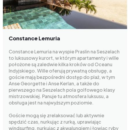
Constance Lemuria
Constance Lemuria na wyspie Praslin na Seszelach
to luksusowy kurort, w którym apartamenty i wille
położone są zaledwie kilka kroków od Oceanu
Indyjskiego. Wille oferują prywatną obsługę, a
goście mają bezpośredni dostęp do plaż, w tym
Anse Georgette i Anse Kerlan, a także do
pierwszego na Seszelach pola golfowego klasy
mistrzowskiej. Panuje tu atmosfera luksusu, a
obsługa jest na najwyższym poziomie.
Goście mogą się zrelaksować lub aktywnie
spędzić czas, nurkując z rurką, uprawiając
windsurfing, nurkując z akwalungiem i łowiąc ryby