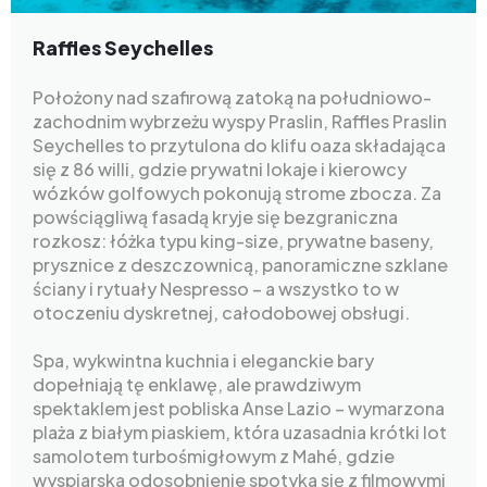
Raffles Seychelles
Położony nad szafirową zatoką na południowo-
zachodnim wybrzeżu wyspy Praslin, Raffles Praslin
Seychelles to przytulona do klifu oaza składająca
się z 86 willi, gdzie prywatni lokaje i kierowcy
wózków golfowych pokonują strome zbocza. Za
powściągliwą fasadą kryje się bezgraniczna
rozkosz: łóżka typu king-size, prywatne baseny,
prysznice z deszczownicą, panoramiczne szklane
ściany i rytuały Nespresso – a wszystko to w
otoczeniu dyskretnej, całodobowej obsługi.
Spa, wykwintna kuchnia i eleganckie bary
dopełniają tę enklawę, ale prawdziwym
spektaklem jest pobliska Anse Lazio – wymarzona
plaża z białym piaskiem, która uzasadnia krótki lot
samolotem turbośmigłowym z Mahé, gdzie
wyspiarska odosobnienie spotyka się z filmowymi