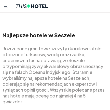
Najlepsze hotele w Seszele
Rozrzucone granitowe szczyty i koralowe atole
otoczone turkusową wodą oraz rzadka,
endemiczna fauna sprawiają, że Seszele
przypominają żywy akwarelowy obraz unoszący
się na falach Oceanu Indyjskiego. Starannie
wybraliśmy najlepsze hotele na Seszelach,
opierając się na rekomendacjach ekspertów i
tysiącach opinii gości. Wszystkie polecane przez
nas hotele mają ocenę co najmniej 4 na 5
gwiazdek.