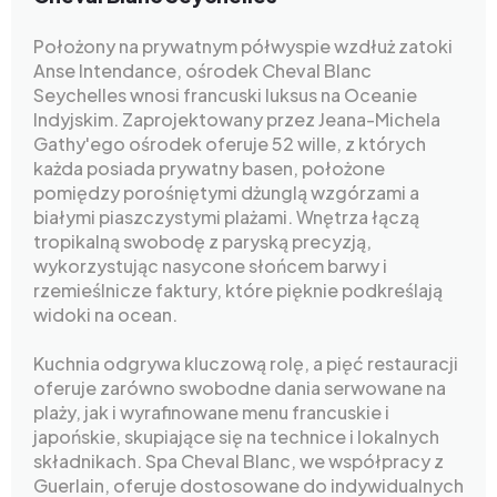
Położony na prywatnym półwyspie wzdłuż zatoki
Anse Intendance, ośrodek Cheval Blanc
Seychelles wnosi francuski luksus na Oceanie
Indyjskim. Zaprojektowany przez Jeana-Michela
Gathy'ego ośrodek oferuje 52 wille, z których
każda posiada prywatny basen, położone
pomiędzy porośniętymi dżunglą wzgórzami a
białymi piaszczystymi plażami. Wnętrza łączą
tropikalną swobodę z paryską precyzją,
wykorzystując nasycone słońcem barwy i
rzemieślnicze faktury, które pięknie podkreślają
widoki na ocean.
Kuchnia odgrywa kluczową rolę, a pięć restauracji
oferuje zarówno swobodne dania serwowane na
plaży, jak i wyrafinowane menu francuskie i
japońskie, skupiające się na technice i lokalnych
składnikach. Spa Cheval Blanc, we współpracy z
Guerlain, oferuje dostosowane do indywidualnych