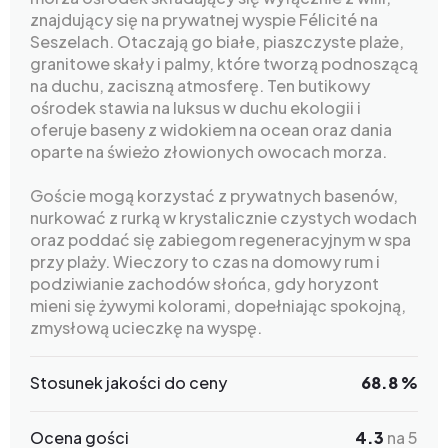
znajdujący się na prywatnej wyspie Félicité na
Seszelach. Otaczają go białe, piaszczyste plaże,
granitowe skały i palmy, które tworzą podnoszącą
na duchu, zaciszną atmosferę. Ten butikowy
ośrodek stawia na luksus w duchu ekologii i
oferuje baseny z widokiem na ocean oraz dania
oparte na świeżo złowionych owocach morza.
Goście mogą korzystać z prywatnych basenów,
nurkować z rurką w krystalicznie czystych wodach
oraz poddać się zabiegom regeneracyjnym w spa
przy plaży. Wieczory to czas na domowy rum i
podziwianie zachodów słońca, gdy horyzont
mieni się żywymi kolorami, dopełniając spokojną,
zmysłową ucieczkę na wyspę.
Stosunek jakości do ceny
68.8 %
Ocena gości
4.3
na 5