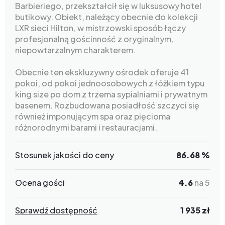
Barbieriego, przekształcił się w luksusowy hotel
butikowy. Obiekt, należący obecnie do kolekcji
LXR sieci Hilton, w mistrzowski sposób łączy
profesjonalną gościnność z oryginalnym,
niepowtarzalnym charakterem.
Obecnie ten ekskluzywny ośrodek oferuje 41
pokoi, od pokoi jednoosobowych z łóżkiem typu
king size po dom z trzema sypialniami i prywatnym
basenem. Rozbudowana posiadłość szczyci się
również imponującym spa oraz pięcioma
różnorodnymi barami i restauracjami.
Stosunek jakości do ceny
86.68 %
Ocena gości
4.6
na 5
Sprawdź dostępność
1 935 zł