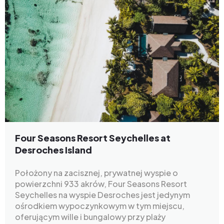
Four Seasons Resort Seychelles at
Desroches Island
Położony na zacisznej, prywatnej wyspie o
powierzchni 933 akrów, Four Seasons Resort
Seychelles na wyspie Desroches jest jedynym
ośrodkiem wypoczynkowym w tym miejscu,
oferującym wille i bungalowy przy plaży