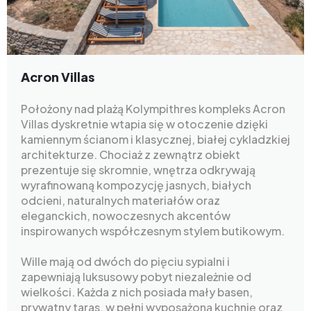
Acron Villas
Położony nad plażą Kolympithres kompleks Acron
Villas dyskretnie wtapia się w otoczenie dzięki
kamiennym ścianom i klasycznej, białej cykladzkiej
architekturze. Chociaż z zewnątrz obiekt
prezentuje się skromnie, wnętrza odkrywają
wyrafinowaną kompozycję jasnych, białych
odcieni, naturalnych materiałów oraz
eleganckich, nowoczesnych akcentów
inspirowanych współczesnym stylem butikowym.
Wille mają od dwóch do pięciu sypialni i
zapewniają luksusowy pobyt niezależnie od
wielkości. Każda z nich posiada mały basen,
prywatny taras, w pełni wyposażoną kuchnię oraz