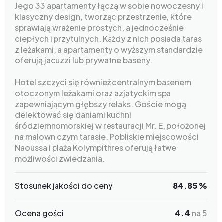
Jego 33 apartamenty łączą w sobie nowoczesny i
klasyczny design, tworząc przestrzenie, które
sprawiają wrażenie prostych, a jednocześnie
ciepłych i przytulnych. Każdy z nich posiada taras
z leżakami, a apartamenty o wyższym standardzie
oferują jacuzzi lub prywatne baseny.
Hotel szczyci się również centralnym basenem
otoczonym leżakami oraz azjatyckim spa
zapewniającym głębszy relaks. Goście mogą
delektować się daniami kuchni
śródziemnomorskiej w restauracji Mr. E, położonej
na malowniczym tarasie. Pobliskie miejscowości
Naoussa i plaża Kolympithres oferują łatwe
możliwości zwiedzania.
Stosunek jakości do ceny
84.85 %
Ocena gości
4.4
na 5