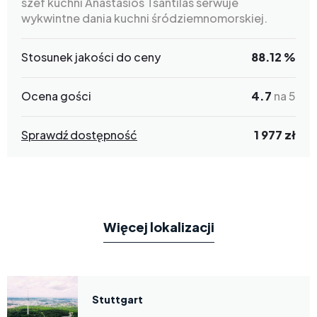
szef kuchni Anastasios Tsantilas serwuje
wykwintne dania kuchni śródziemnomorskiej.
Stosunek jakości do ceny
88.12 %
Ocena gości
4.7
na 5
Sprawdź dostępność
1 977 zł
Więcej lokalizacji
Stuttgart