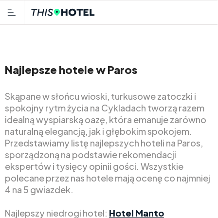
Najlepsze hotele w Paros
Skąpane w słońcu wioski, turkusowe zatoczki i
spokojny rytm życia na Cykladach tworzą razem
idealną wyspiarską oazę, która emanuje zarówno
naturalną elegancją, jak i głębokim spokojem.
Przedstawiamy listę najlepszych hoteli na Paros,
sporządzoną na podstawie rekomendacji
ekspertów i tysięcy opinii gości. Wszystkie
polecane przez nas hotele mają ocenę co najmniej
4 na 5 gwiazdek.
Najlepszy niedrogi hotel:
Hotel Manto