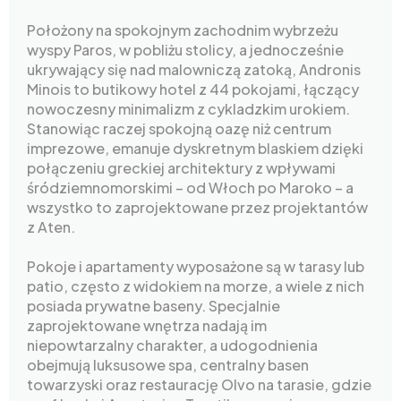
Położony na spokojnym zachodnim wybrzeżu
wyspy Paros, w pobliżu stolicy, a jednocześnie
ukrywający się nad malowniczą zatoką, Andronis
Minois to butikowy hotel z 44 pokojami, łączący
nowoczesny minimalizm z cykladzkim urokiem.
Stanowiąc raczej spokojną oazę niż centrum
imprezowe, emanuje dyskretnym blaskiem dzięki
połączeniu greckiej architektury z wpływami
śródziemnomorskimi – od Włoch po Maroko – a
wszystko to zaprojektowane przez projektantów
z Aten.
Pokoje i apartamenty wyposażone są w tarasy lub
patio, często z widokiem na morze, a wiele z nich
posiada prywatne baseny. Specjalnie
zaprojektowane wnętrza nadają im
niepowtarzalny charakter, a udogodnienia
obejmują luksusowe spa, centralny basen
towarzyski oraz restaurację Olvo na tarasie, gdzie