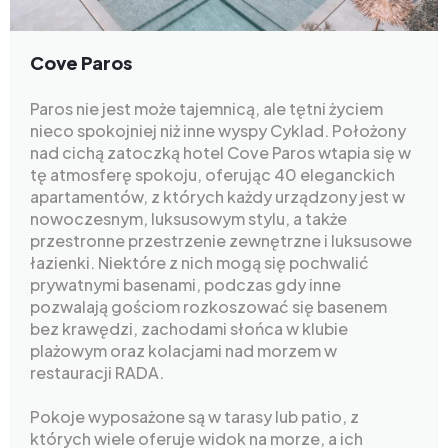
Cove Paros
Paros nie jest może tajemnicą, ale tętni życiem
nieco spokojniej niż inne wyspy Cyklad. Położony
nad cichą zatoczką hotel Cove Paros wtapia się w
tę atmosferę spokoju, oferując 40 eleganckich
apartamentów, z których każdy urządzony jest w
nowoczesnym, luksusowym stylu, a także
przestronne przestrzenie zewnętrzne i luksusowe
łazienki. Niektóre z nich mogą się pochwalić
prywatnymi basenami, podczas gdy inne
pozwalają gościom rozkoszować się basenem
bez krawędzi, zachodami słońca w klubie
plażowym oraz kolacjami nad morzem w
restauracji RADA.
Pokoje wyposażone są w tarasy lub patio, z
których wiele oferuje widok na morze, a ich