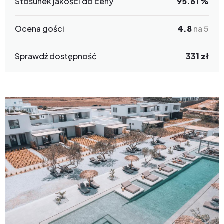
Stosunek jakości do ceny
95.61 %
Ocena gości
4.8
na 5
Sprawdź dostępność
331 zł