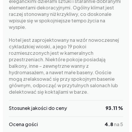
eleganckimi dziełami sztuki i starannie dobranymi
elementami dekoracyjnymi. Ogólny klimat jest
raczej stonowany niż krzykliwy, co doskonale
wpisuje się w spokojniejsze tempo życia na
wyspie.
Hotel jest zaprojektowany na wzór nowoczesnej
cykladzkiej wioski, a jego 19 pokoi
rozmieszczonych jest w kameralnych
przestrzeniach. Niektóre pokoje posiadają
balkony, inne – zewnętrzne wanny z
hydromasażem, a nawet małe baseny. Goście
mogą zrelaksować się przy spokojnym basenie
głównym, odpocząć w przytulnych salonach lub
delektować się koktajlami w barze.
Stosunek jakości do ceny
93.11 %
Ocena gości
4.8
na 5