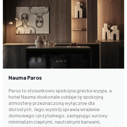
Nauma Paros
Paros to stosunkowo spokojna grecka wyspa, a
hotel Nauma doskonale oddaje tę spokojną
atmosferę przeznaczoną wyłącznie dla
dorosłych. Jego wystrój sprawia wrażenie
domowego i przytulnego, zastępując surowy
minimalizm ciepłymi, neutralnymi barwami,