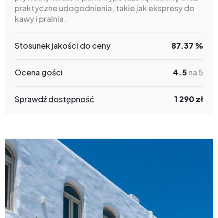
praktyczne udogodnienia, takie jak ekspresy do
kawy i pralnia.
Stosunek jakości do ceny
87.37 %
Ocena gości
4.5
na 5
Sprawdź dostępność
1 290 zł