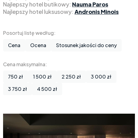
Najlepszy hotel butikowy:
Nauma Paros
Najlepszy hotel luksusowy:
Andronis Minois
Posortuj listę według:
Cena
Ocena
Stosunek jakości do ceny
Cena maksymalna:
750 zł
1 500 zł
2 250 zł
3 000 zł
3 750 zł
4 500 zł