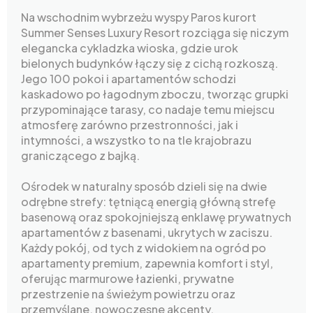
Na wschodnim wybrzeżu wyspy Paros kurort
Summer Senses Luxury Resort rozciąga się niczym
elegancka cykladzka wioska, gdzie urok
bielonych budynków łączy się z cichą rozkoszą.
Jego 100 pokoi i apartamentów schodzi
kaskadowo po łagodnym zboczu, tworząc grupki
przypominające tarasy, co nadaje temu miejscu
atmosferę zarówno przestronności, jak i
intymności, a wszystko to na tle krajobrazu
graniczącego z bajką.
Ośrodek w naturalny sposób dzieli się na dwie
odrębne strefy: tętniącą energią główną strefę
basenową oraz spokojniejszą enklawę prywatnych
apartamentów z basenami, ukrytych w zaciszu.
Każdy pokój, od tych z widokiem na ogród po
apartamenty premium, zapewnia komfort i styl,
oferując marmurowe łazienki, prywatne
przestrzenie na świeżym powietrzu oraz
przemyślane, nowoczesne akcenty.