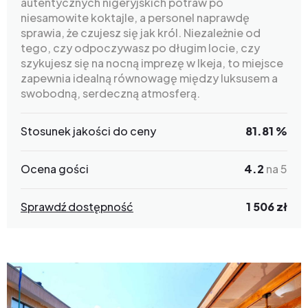
autentycznych nigeryjskich potraw po
niesamowite koktajle, a personel naprawdę
sprawia, że czujesz się jak król. Niezależnie od
tego, czy odpoczywasz po długim locie, czy
szykujesz się na nocną imprezę w Ikeja, to miejsce
zapewnia idealną równowagę między luksusem a
swobodną, serdeczną atmosferą.
Stosunek jakości do ceny
81.81 %
Ocena gości
4.2
na 5
Sprawdź dostępność
1 506 zł