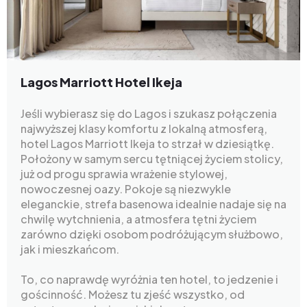
Lagos Marriott Hotel Ikeja
Jeśli wybierasz się do Lagos i szukasz połączenia
najwyższej klasy komfortu z lokalną atmosferą,
hotel Lagos Marriott Ikeja to strzał w dziesiątkę.
Położony w samym sercu tętniącej życiem stolicy,
już od progu sprawia wrażenie stylowej,
nowoczesnej oazy. Pokoje są niezwykle
eleganckie, strefa basenowa idealnie nadaje się na
chwilę wytchnienia, a atmosfera tętni życiem
zarówno dzięki osobom podróżującym służbowo,
jak i mieszkańcom.
To, co naprawdę wyróżnia ten hotel, to jedzenie i
gościnność. Możesz tu zjeść wszystko, od