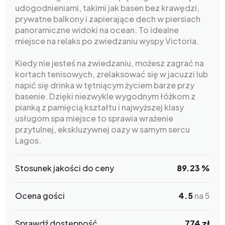
udogodnieniami, takimi jak basen bez krawędzi,
prywatne balkony i zapierające dech w piersiach
panoramiczne widoki na ocean. To idealne
miejsce na relaks po zwiedzaniu wyspy Victoria.
Kiedy nie jesteś na zwiedzaniu, możesz zagrać na
kortach tenisowych, zrelaksować się w jacuzzi lub
napić się drinka w tętniącym życiem barze przy
basenie. Dzięki niezwykle wygodnym łóżkom z
pianką z pamięcią kształtu i najwyższej klasy
usługom spa miejsce to sprawia wrażenie
przytulnej, ekskluzywnej oazy w samym sercu
Lagos.
Stosunek jakości do ceny
89.23 %
Ocena gości
4.5
na 5
Sprawdź dostępność
774 zł