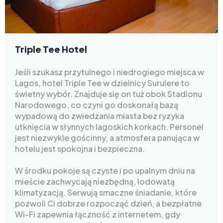
Triple Tee Hotel
Jeśli szukasz przytulnego i niedrogiego miejsca w
Lagos, hotel Triple Tee w dzielnicy Surulere to
świetny wybór. Znajduje się on tuż obok Stadionu
Narodowego, co czyni go doskonałą bazą
wypadową do zwiedzania miasta bez ryzyka
utknięcia w słynnych lagoskich korkach. Personel
jest niezwykle gościnny, a atmosfera panująca w
hotelu jest spokojna i bezpieczna.
W środku pokoje są czyste i po upalnym dniu na
mieście zachwycają niezbędną, lodowatą
klimatyzacją. Serwują smaczne śniadanie, które
pozwoli Ci dobrze rozpocząć dzień, a bezpłatne
Wi-Fi zapewnia łączność z internetem, gdy