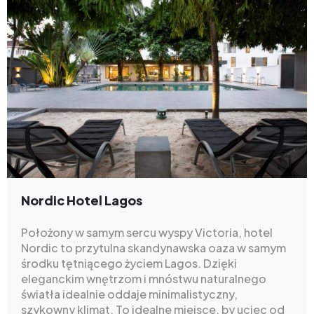
Nordic Hotel Lagos
Położony w samym sercu wyspy Victoria, hotel
Nordic to przytulna skandynawska oaza w samym
środku tętniącego życiem Lagos. Dzięki
eleganckim wnętrzom i mnóstwu naturalnego
światła idealnie oddaje minimalistyczny,
szykowny klimat. To idealne miejsce, by uciec od