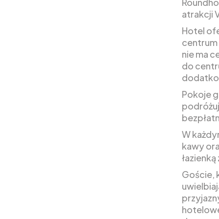
Roundhou
atrakcji
Hotel of
centrum 
nie ma c
do centr
dodatko
Pokoje g
podróżuj
bezpłatn
W każdym
kawy ora
łazienk
Goście, 
uwielbiaj
przyjazn
hotelowe