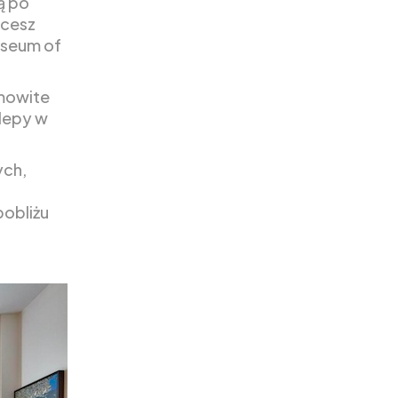
ą po
hcesz
useum of
amowite
klepy w
ych,
pobliżu