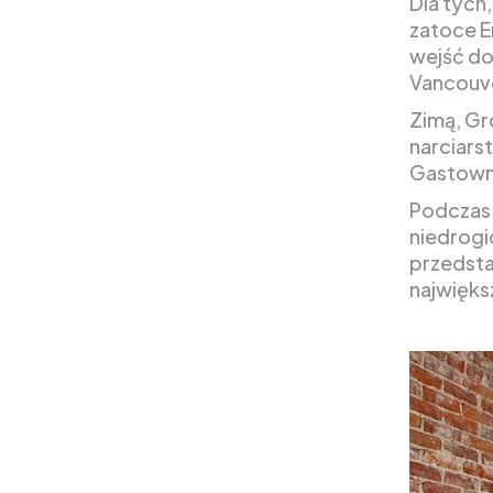
Dla tych
zatoce En
wejść do
Vancouve
Zimą, Gr
narciars
Gastown
Podczas 
niedrogi
przedsta
najwięks