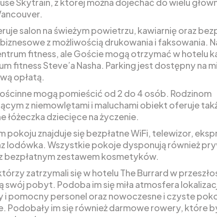
se Skytrain, z której można dojechać do wielu głów
 Vancouver.
eruje salon na świeżym powietrzu, kawiarnię oraz bez
biznesowe z możliwością drukowania i faksowania. N
entrum fitness, ale Goście mogą otrzymać w hotelu k
um fitness Steve’a Nasha. Parking jest dostępny na m
wą opłatą.
ościnne mogą pomieścić od 2 do 4 osób. Rodzinom
ącym z niemowlętami i maluchami obiekt oferuje tak
e łóżeczka dziecięce na życzenie.
 pokoju znajduje się bezpłatne WiFi, telewizor, eksp
z lodówka. Wszystkie pokoje dysponują również pr
ą z bezpłatnym zestawem kosmetyków.
którzy zatrzymali się w hotelu The Burrard w przeszłoś
ą swój pobyt. Podoba im się miła atmosfera lokalizacj
y i pomocny personel oraz nowoczesne i czyste pok
. Podobały im się również darmowe rowery, które b