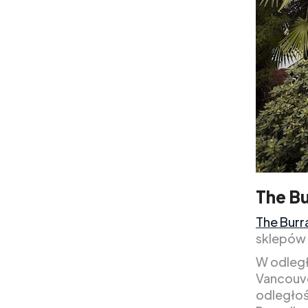
The Bu
The Burr
sklepów i
W odległ
Vancouve
odległośc