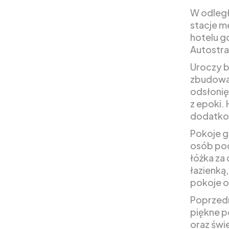
W odległ
stacje m
hotelu g
Autostrad
Uroczy b
zbudowan
odsłonię
z epoki.
dodatkow
Pokoje g
osób pod
łóżka za
łazienką
pokoje o
Poprzedn
piękne p
oraz świe