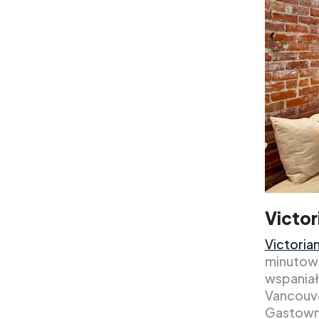
Victor
Victoria
minutowe
wspaniał
Vancouve
Gastown