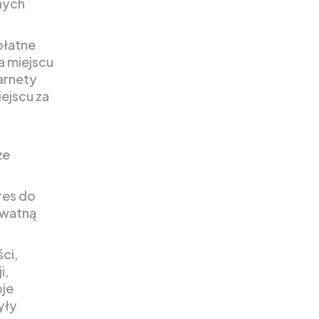
nych
płatne
a miejscu
arnety
iejscu za
że
res do
ywatną
ci,
i,
oje
yły