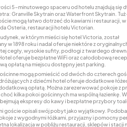
ości 5-minutowego spaceru od hotelu znajdują się 
etra: Granville Skytrain oraz Waterfront Skytrain. Tu
oście mogą łatwo dotrzeć do kawiarni i restauracji, 
a Osteria, restauracji hotelu Victorian.
udynek, w którym mieści się hotel Victoria, został
y w 1898 roku i nadal oferuje niektóre z oryginalnych
tej cegły, wysokie sufity, podłogi z twardego drewna
 Hotel oferuje bezpłatne WiFi oraz całodobową recep
ą opłatą na miejscu dostępny jest parking.
ościnne mogą pomieścić od dwóch do czterech gośc
różujących z dziećmi hotel oferuje dodatkowe łóże
 dodatkową opłatą. Można zarezerwować pokoje z p
, choć kilka pokoi gościnnych ma wspólną łazienkę. 
bejmują ekspresy do kawy i bezpłatne przybory toa
i goście opisali swój pobyt jako wyjątkowy. Podobał
okoje z wygodnymi łóżkami, przyjazny i pomocny pe
tna lokalizacja w pobliżu restauracji, sklepów i stacji