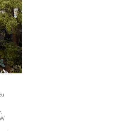
żu
,
 W