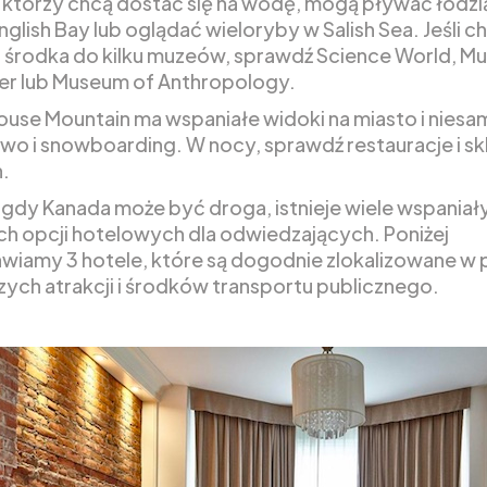
, którzy chcą dostać się na wodę, mogą pływać łodzi
glish Bay lub oglądać wieloryby w Salish Sea. Jeśli c
 środka do kilku muzeów, sprawdź Science World, M
r lub Museum of Anthropology.
ouse Mountain ma wspaniałe widoki na miasto i nies
two i snowboarding. W nocy, sprawdź restauracje i s
.
gdy Kanada może być droga, istnieje wiele wspaniał
ch opcji hotelowych dla odwiedzających. Poniżej
wiamy 3 hotele, które są dogodnie zlokalizowane w 
zych atrakcji i środków transportu publicznego.