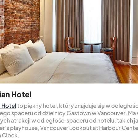
ian Hotel
n Hotel
to piękny hotel, który znajduje się w odległośc
go spaceru od dzielnicy Gastown w Vancouver. Ma 
ych atrakcji w odległości spaceru od hotelu, takich j
r’s playhouse, Vancouver Lookout at Harbour Center
 Clock.