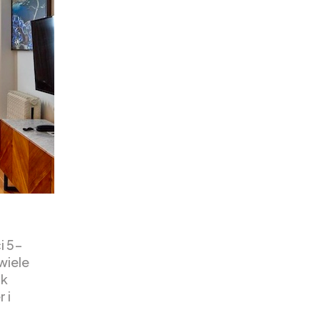
i 5-
wiele
ak
 i