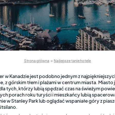
Strona główna
»
Najlepsze tanie hotele
r w Kanadzie jest podobno jednym z najpiękniejszyc
e, z górskim tłem i plażami w centrum miasta. Miasto 
dla tych, którzy lubią spędzać czas na świeżym powie
zych porach roku turyści i mieszkańcy lubią spacero
nie w Stanley Park lub oglądać wspaniałe góry z pias
itsilano.