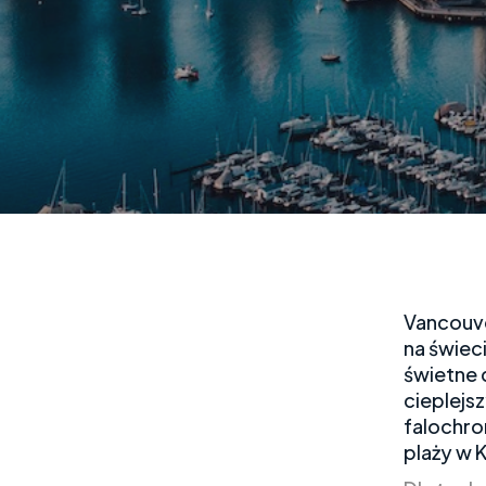
Vancouve
na świeci
świetne 
cieplejs
falochro
plaży w K