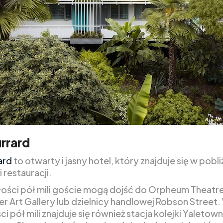
rrard
ard
to otwarty i jasny hotel, który znajduje się w pobli
 restauracji.
ości pół mili goście mogą dojść do Orpheum Theatre
r Art Gallery lub dzielnicy handlowej Robson Street.
i pół mili znajduje się również stacja kolejki Yaletown