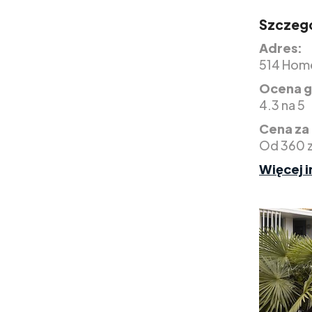
Szczegó
Adres:
514 Home
Ocena g
4.3 na 5
Cena za
Od 360 z
Więcej i