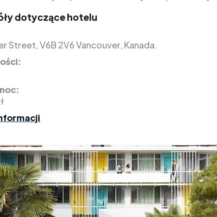
ły dotyczące hotelu
r Street, V6B 2V6 Vancouver, Kanada.
ości:
 noc:
ł
nformacji