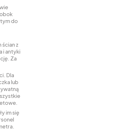
dwie
ż obok
w tym do
 ścian z
 i antyki
cję. Za
i. Dla
czka lub
rywatną
Wszystkie
letowe.
y im się
rsonel
 metra.