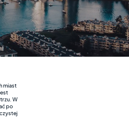
h miast
jest
trzu. W
wać po
zczystej