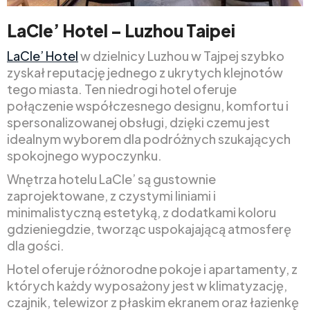
LaCle
’
Hotel – Luzhou Taipei
LaCle’
Hotel
w dzielnicy Luzhou w Tajpej szybko
zyskał reputację jednego z ukrytych klejnotów
tego miasta. Ten niedrogi hotel oferuje
połączenie współczesnego designu, komfortu i
spersonalizowanej obsługi, dzięki czemu jest
idealnym wyborem dla podróżnych szukających
spokojnego wypoczynku.
Wnętrza hotelu LaCle’ są gustownie
zaprojektowane, z czystymi liniami i
minimalistyczną estetyką, z dodatkami koloru
gdzieniegdzie, tworząc uspokajającą atmosferę
dla gości.
Hotel oferuje różnorodne pokoje i apartamenty, z
których każdy wyposażony jest w klimatyzację,
czajnik, telewizor z płaskim ekranem oraz łazienkę