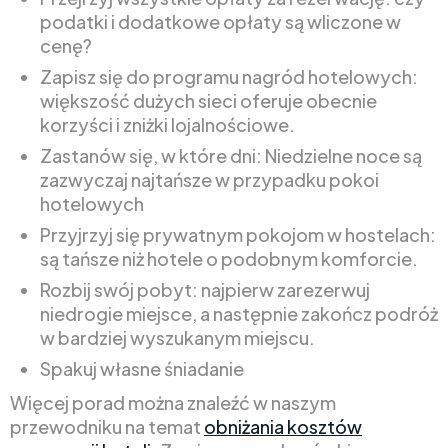
podatki i dodatkowe opłaty są wliczone w
cenę?
Zapisz się do programu nagród hotelowych:
większość dużych sieci oferuje obecnie
korzyści i zniżki lojalnościowe.
Zastanów się, w które dni: Niedzielne noce są
zazwyczaj najtańsze w przypadku pokoi
hotelowych
Przyjrzyj się prywatnym pokojom w hostelach:
są tańsze niż hotele o podobnym komforcie.
Rozbij swój pobyt: najpierw zarezerwuj
niedrogie miejsce, a następnie zakończ podróż
w bardziej wyszukanym miejscu.
Spakuj własne śniadanie
Więcej porad można znaleźć w naszym
przewodniku na temat
obniżania kosztów