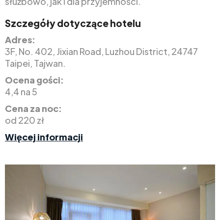
służbowo, jak i dla przyjemności.
Szczegóły dotyczące hotelu
Adres:
3F, No. 402, Jixian Road, Luzhou District, 24747
Taipei, Tajwan.
Ocena gości:
4,4 na 5
Cena za noc:
od 220 zł
Więcej informacji