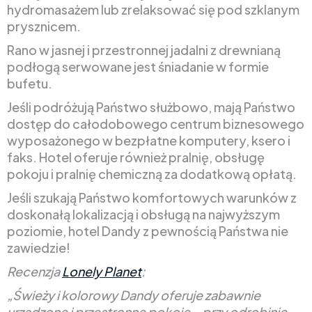
hydromasażem lub zrelaksować się pod szklanym
prysznicem.
Rano w jasnej i przestronnej jadalni z drewnianą
podłogą serwowane jest śniadanie w formie
bufetu.
Jeśli podróżują Państwo służbowo, mają Państwo
dostęp do całodobowego centrum biznesowego
wyposażonego w bezpłatne komputery, ksero i
faks. Hotel oferuje również pralnię, obsługę
pokoju i pralnię chemiczną za dodatkową opłatą.
Jeśli szukają Państwo komfortowych warunków z
doskonałą lokalizacją i obsługą na najwyższym
poziomie, hotel Dandy z pewnością Państwa nie
zawiedzie!
Recenzja
Lonely Planet
:
„Świeży i kolorowy Dandy oferuje zabawnie
urządzone i przestronne pokoje – przy odrobinie