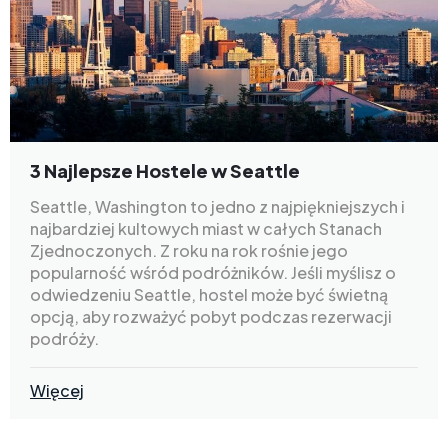
3 Najlepsze Hostele w Seattle
Seattle, Washington to jedno z najpiękniejszych i
najbardziej kultowych miast w całych Stanach
Zjednoczonych. Z roku na rok rośnie jego
popularność wśród podróżników. Jeśli myślisz o
odwiedzeniu Seattle, hostel może być świetną
opcją, aby rozważyć pobyt podczas rezerwacji
podróży.
Więcej