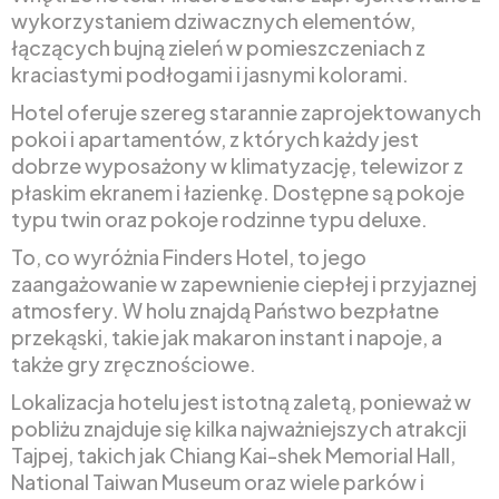
wykorzystaniem dziwacznych elementów,
łączących bujną zieleń w pomieszczeniach z
kraciastymi podłogami i jasnymi kolorami.
Hotel oferuje szereg starannie zaprojektowanych
pokoi i apartamentów, z których każdy jest
dobrze wyposażony w klimatyzację, telewizor z
płaskim ekranem i łazienkę. Dostępne są pokoje
typu twin oraz pokoje rodzinne typu deluxe.
To, co wyróżnia Finders Hotel, to jego
zaangażowanie w zapewnienie ciepłej i przyjaznej
atmosfery. W holu znajdą Państwo bezpłatne
przekąski, takie jak makaron instant i napoje, a
także gry zręcznościowe.
Lokalizacja hotelu jest istotną zaletą, ponieważ w
pobliżu znajduje się kilka najważniejszych atrakcji
Tajpej, takich jak Chiang Kai-shek Memorial Hall,
National Taiwan Museum oraz wiele parków i