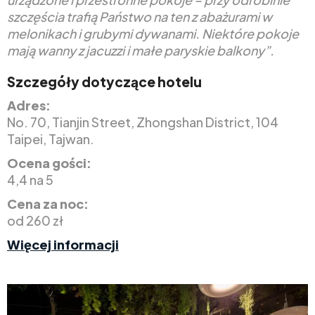
szczęścia trafią Państwo na ten z abażurami w
melonikach i grubymi dywanami. Niektóre pokoje
mają wanny z jacuzzi i małe paryskie balkony”.
Szczegóły dotyczące hotelu
Adres:
No. 70, Tianjin Street, Zhongshan District, 104
Taipei, Tajwan.
Ocena gości:
4,4 na 5
Cena za noc:
od 260 zł
Więcej informacji