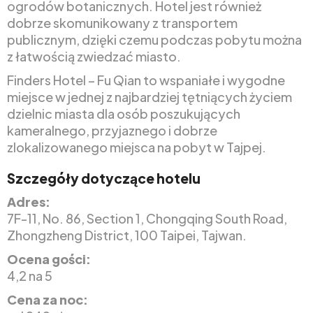
ogrodów botanicznych. Hotel jest również
dobrze skomunikowany z transportem
publicznym, dzięki czemu podczas pobytu można
z łatwością zwiedzać miasto.
Finders Hotel – Fu Qian to wspaniałe i wygodne
miejsce w jednej z najbardziej tętniących życiem
dzielnic miasta dla osób poszukujących
kameralnego, przyjaznego i dobrze
zlokalizowanego miejsca na pobyt w Tajpej.
Szczegóły dotyczące hotelu
Adres:
7F-11, No. 86, Section 1, Chongqing South Road,
Zhongzheng District, 100 Taipei, Tajwan.
Ocena gości:
4,2 na 5
Cena za noc: