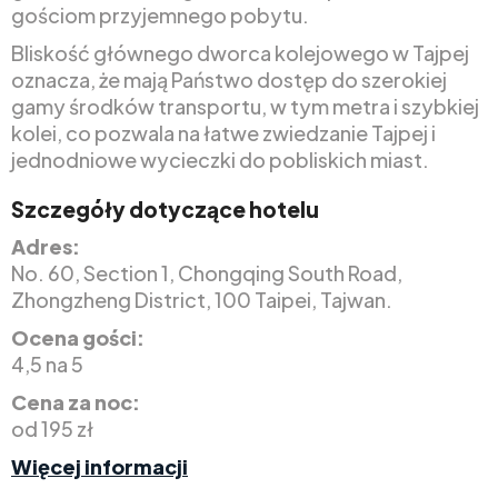
gościom przyjemnego pobytu.
Bliskość głównego dworca kolejowego w Tajpej
oznacza, że mają Państwo dostęp do szerokiej
gamy środków transportu, w tym metra i szybkiej
kolei, co pozwala na łatwe zwiedzanie Tajpej i
jednodniowe wycieczki do pobliskich miast.
Szczegóły dotyczące hotelu
Adres:
No. 60, Section 1, Chongqing South Road,
Zhongzheng District, 100 Taipei, Tajwan.
Ocena gości:
4,5 na 5
Cena za noc:
od 195 zł
Więcej informacji