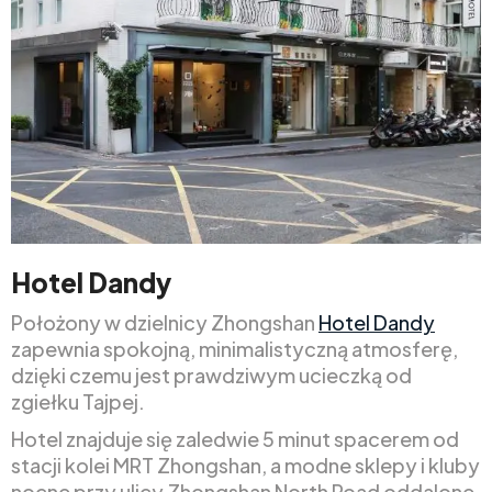
Hotel Dandy
Położony w dzielnicy Zhongshan
Hotel Dandy
zapewnia spokojną, minimalistyczną atmosferę,
dzięki czemu jest prawdziwym ucieczką od
zgiełku Tajpej.
Hotel znajduje się zaledwie 5 minut spacerem od
stacji kolei MRT Zhongshan, a modne sklepy i kluby
nocne przy ulicy Zhongshan North Road oddalone