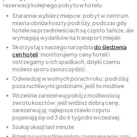
rezerwacji kolejnego pobytu w hotelu:
Starannie wybierz miejsce: pobyt w centrum
miasta obniża koszty podróży, podczas gdy
hotele na przedmieściach są często tańsze, ale
wymagają wydatków na transport miejski
Skorzystaj z naszego narzędzia
do śledzenia
cen hoteli
: monitorujemy ceny hoteli i
ostrzegamy o ich spadkach, dzięki czemu
możesz sporo zaoszczędzić.
Odwiedzaj w wolnych porach roku: podróżuj
poza ruchliwymi godzinami, jeśli to możliwe.
Wcześnie zarezerwuj pokój z możliwością
zwrotu kosztów: jeśli widzisz dobrą cenę,
zarezerwuj ją; najlepsze stawki często
pojawiają się od 3 do 6 tygodni wcześniej.
Szukaj okazji last minute
Przejrzyj wszystkie opłaty za rezerwację: czy