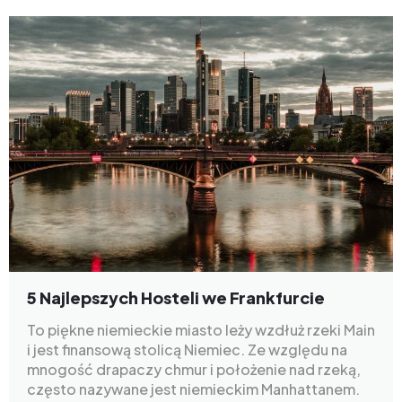
5 Najlepszych Hosteli we Frankfurcie
To piękne niemieckie miasto leży wzdłuż rzeki Main
i jest finansową stolicą Niemiec. Ze względu na
mnogość drapaczy chmur i położenie nad rzeką,
często nazywane jest niemieckim Manhattanem.