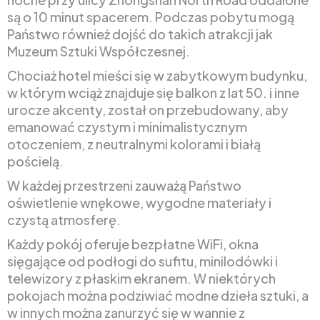
są o 10 minut spacerem. Podczas pobytu mogą
Państwo również dojść do takich atrakcji jak
Muzeum Sztuki Współczesnej.
Chociaż hotel mieści się w zabytkowym budynku,
w którym wciąż znajduje się balkon z lat 50. i inne
urocze akcenty, został on przebudowany, aby
emanować czystym i minimalistycznym
otoczeniem, z neutralnymi kolorami i białą
pościelą.
W każdej przestrzeni zauważą Państwo
oświetlenie wnękowe, wygodne materiały i
czystą atmosferę.
Każdy pokój oferuje bezpłatne WiFi, okna
sięgające od podłogi do sufitu, minilodówki i
telewizory z płaskim ekranem. W niektórych
pokojach można podziwiać modne dzieła sztuki, a
w innych można zanurzyć się w wannie z