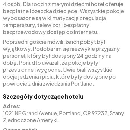
4 osób. Dla rodzin z małymi dziećmi hotel oferuje
bezpłatne łóżeczka dziecięce. Wszystkie pokoje
wyposażone są w klimatyzację z regulacją
temperatury, telewizor i bezpłatny
bezprzewodowy dostęp do Internetu.
Poprzedni goście mówili, że ich pobyt był
wyjątkowy. Podobał im się niezwykle przyjazny
personel, który był dostępny 24 godziny na
dobę. Ponadto uważali, że pokoje były
przestronne i wygodne. Uwielbiali wszystkie
opcje jedzenia i picia, które były dostępne po
powrocie z dnia zwiedzania Portland.
Szczegóły dotyczące hotelu
Adres:
1021 NE Grand Avenue, Portland, OR 97232, Stany
Zjednoczone Ameryki.
Ocena gości: