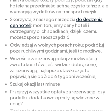
hotele na przedmieściach są często tańsze, ale
wymagają wydatków na transport miejski
Skorzystaj z naszego narzędzia
do śledzenia
cen hoteli
: monitorujemy ceny hoteli i
ostrzegamy o ich spadkach, dzięki czemu
możesz sporo zaoszczędzić.
Odwiedzaj w wolnych porach roku: podróżuj
poza ruchliwymi godzinami, jeśli to możliwe.
Wcześnie zarezerwuj pokój z możliwością
zwrotu kosztów: jeśli widzisz dobrą cenę,
zarezerwuj ją; najlepsze stawki często
pojawiają się od 3 do 6 tygodni wcześniej.
Szukaj okazji last minute
Przejrzyj wszystkie opłaty za rezerwację: czy
podatki i dodatkowe opłaty są wliczone w
cenę?