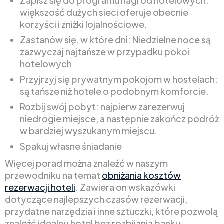
Zapisz się do programu nagród hotelowych:
większość dużych sieci oferuje obecnie
korzyści i zniżki lojalnościowe.
Zastanów się, w które dni: Niedzielne noce są
zazwyczaj najtańsze w przypadku pokoi
hotelowych
Przyjrzyj się prywatnym pokojom w hostelach:
są tańsze niż hotele o podobnym komforcie.
Rozbij swój pobyt: najpierw zarezerwuj
niedrogie miejsce, a następnie zakończ podróż
w bardziej wyszukanym miejscu.
Spakuj własne śniadanie
Więcej porad można znaleźć w naszym
przewodniku na temat
obniżania kosztów
rezerwacji hoteli
. Zawiera on wskazówki
dotyczące najlepszych czasów rezerwacji,
przydatne narzędzia i inne sztuczki, które pozwolą
znaleźć idealny hotel bez rozbijania banku.