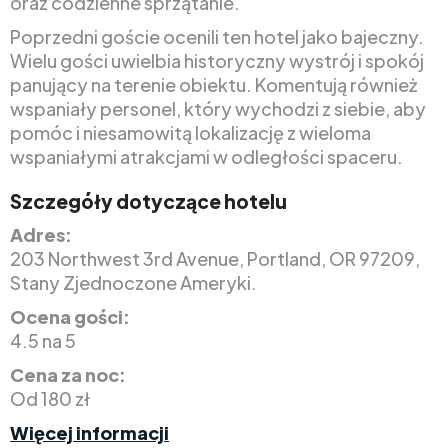
oraz codzienne sprzątanie.
Poprzedni goście ocenili ten hotel jako bajeczny.
Wielu gości uwielbia historyczny wystrój i spokój
panujący na terenie obiektu. Komentują również
wspaniały personel, który wychodzi z siebie, aby
pomóc i niesamowitą lokalizację z wieloma
wspaniałymi atrakcjami w odległości spaceru.
Szczegóły dotyczące hotelu
Adres:
203 Northwest 3rd Avenue, Portland, OR 97209,
Stany Zjednoczone Ameryki.
Ocena gości:
4.5 na 5
Cena za noc:
Od 180 zł
Więcej informacji