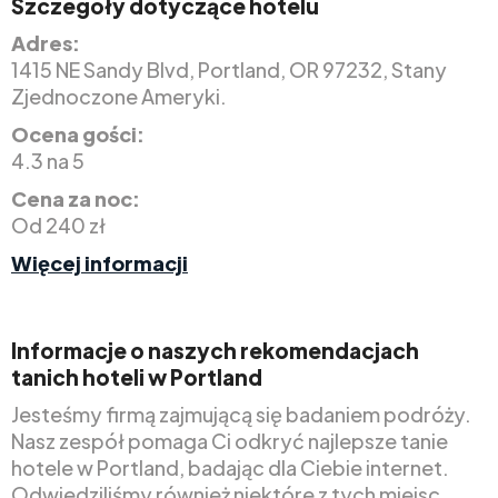
Szczegóły dotyczące hotelu
Adres:
1415 NE Sandy Blvd, Portland, OR 97232, Stany
Zjednoczone Ameryki.
Ocena gości:
4.3 na 5
Cena za noc:
Od 240 zł
Więcej informacji
Informacje o naszych rekomendacjach
tanich hoteli w Portland
Jesteśmy firmą zajmującą się badaniem podróży.
Nasz zespół pomaga Ci odkryć najlepsze tanie
hotele w Portland, badając dla Ciebie internet.
Odwiedziliśmy również niektóre z tych miejsc.