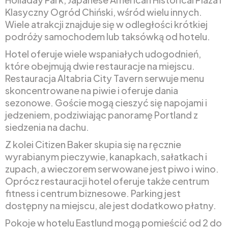
Klasyczny Ogród Chiński, wśród wielu innych.
Wiele atrakcji znajduje się w odległości krótkiej
podróży samochodem lub taksówką od hotelu.
Hotel oferuje wiele wspaniałych udogodnień,
które obejmują dwie restauracje na miejscu.
Restauracja Altabria City Tavern serwuje menu
skoncentrowane na piwie i oferuje dania
sezonowe. Goście mogą cieszyć się napojami i
jedzeniem, podziwiając panoramę Portland z
siedzenia na dachu.
Z kolei Citizen Baker skupia się na ręcznie
wyrabianym pieczywie, kanapkach, sałatkach i
zupach, a wieczorem serwowane jest piwo i wino.
Oprócz restauracji hotel oferuje także centrum
fitness i centrum biznesowe. Parking jest
dostępny na miejscu, ale jest dodatkowo płatny.
Pokoje w hotelu Eastlund mogą pomieścić od 2 do