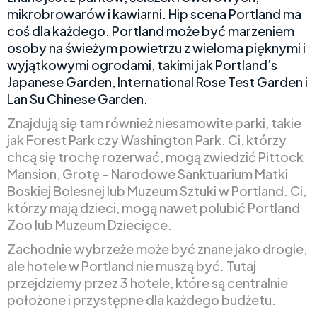
mikrobrowarów i kawiarni. Hip scena Portland ma
coś dla każdego. Portland może być marzeniem
osoby na świeżym powietrzu z wieloma pięknymi i
wyjątkowymi ogrodami, takimi jak Portland’s
Japanese Garden, International Rose Test Garden i
Lan Su Chinese Garden.
Znajdują się tam również niesamowite parki, takie
jak Forest Park czy Washington Park. Ci, którzy
chcą się trochę rozerwać, mogą zwiedzić Pittock
Mansion, Grotę – Narodowe Sanktuarium Matki
Boskiej Bolesnej lub Muzeum Sztuki w Portland. Ci,
którzy mają dzieci, mogą nawet polubić Portland
Zoo lub Muzeum Dziecięce.
Zachodnie wybrzeże może być znane jako drogie,
ale hotele w Portland nie muszą być. Tutaj
przejdziemy przez 3 hotele, które są centralnie
położone i przystępne dla każdego budżetu.