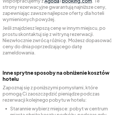
Współpracujemy z
Agoda
i
Booking.com
. Te
strony rezerwacyjne gwarantują najniższe ceny,
zapewniając zawsze najlepsze oferty dla hoteli
wymienionych powyżej.
Jeśli znajdziesz lepszą cenę w innym miejscu, po
prostu skontaktuj się z witryną rezerwacji.
Niezwłocznie zwrócą różnicę. Możesz dopasować
ceny do dnia poprzedzającego datę
zameldowania.
Inne sprytne sposoby na obniżenie kosztów
hotelu
Zapoznaj się z poniższymi pomysłami, które
pomogą Ci zaoszczędzić pieniądze podczas
rezerwacji kolejnego pobytu w hotelu:
Starannie wybierz miejsce: pobyt w centrum
miasta obniża koszty podróży, podczas gdy