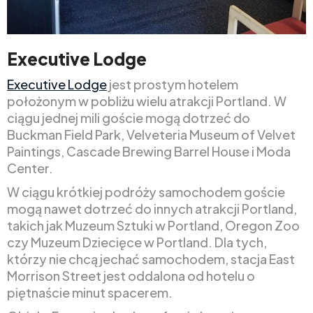
Executive Lodge
Executive Lodge
jest prostym hotelem
położonym w pobliżu wielu atrakcji Portland. W
ciągu jednej mili goście mogą dotrzeć do
Buckman Field Park, Velveteria Museum of Velvet
Paintings, Cascade Brewing Barrel House i Moda
Center.
W ciągu krótkiej podróży samochodem goście
mogą nawet dotrzeć do innych atrakcji Portland,
takich jak Muzeum Sztuki w Portland, Oregon Zoo
czy Muzeum Dziecięce w Portland. Dla tych,
którzy nie chcą jechać samochodem, stacja East
Morrison Street jest oddalona od hotelu o
piętnaście minut spacerem.