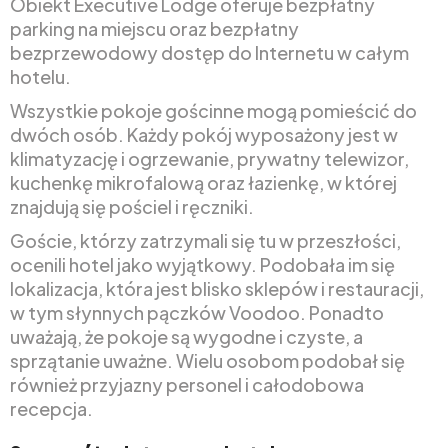
Obiekt Executive Lodge oferuje bezpłatny
parking na miejscu oraz bezpłatny
bezprzewodowy dostęp do Internetu w całym
hotelu.
Wszystkie pokoje gościnne mogą pomieścić do
dwóch osób. Każdy pokój wyposażony jest w
klimatyzację i ogrzewanie, prywatny telewizor,
kuchenkę mikrofalową oraz łazienkę, w której
znajdują się pościel i ręczniki.
Goście, którzy zatrzymali się tu w przeszłości,
ocenili hotel jako wyjątkowy. Podobała im się
lokalizacja, która jest blisko sklepów i restauracji,
w tym słynnych pączków Voodoo. Ponadto
uważają, że pokoje są wygodne i czyste, a
sprzątanie uważne. Wielu osobom podobał się
również przyjazny personel i całodobowa
recepcja.