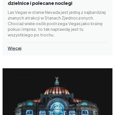
dzielnice i polecane noclegi
Las Vegas w stanie Nevada jest jedną z najbardziej
znanych atrakcji w Stanach Zjednoczonych.
Chociaż wiele osób postrzega Vegas jako krainę
pokus i imprez, to tak naprawdę jest tu
wszystkiego po trochu.
Więcej