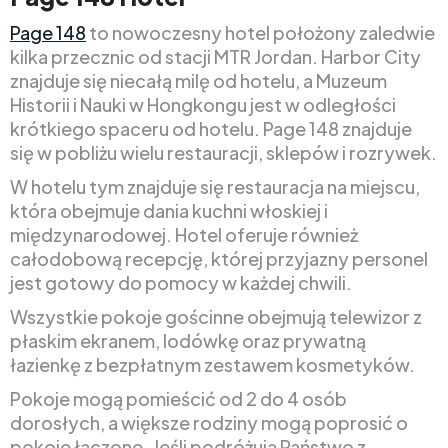
Page 148
to nowoczesny hotel położony zaledwie
kilka przecznic od stacji MTR Jordan. Harbor City
znajduje się niecałą milę od hotelu, a Muzeum
Historii i Nauki w Hongkongu jest w odległości
krótkiego spaceru od hotelu. Page 148 znajduje
się w pobliżu wielu restauracji, sklepów i rozrywek.
W hotelu tym znajduje się restauracja na miejscu,
która obejmuje dania kuchni włoskiej i
międzynarodowej. Hotel oferuje również
całodobową recepcję, której przyjazny personel
jest gotowy do pomocy w każdej chwili.
Wszystkie pokoje gościnne obejmują telewizor z
płaskim ekranem, lodówkę oraz prywatną
łazienkę z bezpłatnym zestawem kosmetyków.
Pokoje mogą pomieścić od 2 do 4 osób
dorosłych, a większe rodziny mogą poprosić o
pokoje łączone. Jeśli podróżują Państwo z