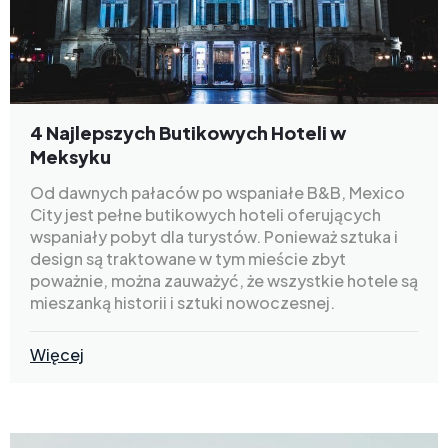
4 Najlepszych Butikowych Hoteli w
Meksyku
Od dawnych pałaców po wspaniałe B&B, Mexico
City jest pełne butikowych hoteli oferujących
wspaniały pobyt dla turystów. Ponieważ sztuka i
design są traktowane w tym mieście zbyt
poważnie, można zauważyć, że wszystkie hotele są
mieszanką historii i sztuki nowoczesnej.
Więcej