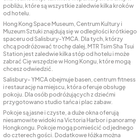
pobliżu, które są wszystkie zaledwie kilka kroków
od hotelu.
Hong Kong Space Museum, Centrum Kultury i
Muzeum Sztuki znajdują się w odległości krótkiego
spaceru od Salisbury-YMCA. Dla tych, którzy
chcą podróżować trochę dalej, MTR Tsim Sha Tsui
Station jest zaledwie kilka stóp od hotelu i może
zabrać Cię wszędzie w Hong Kongu, które mogą
chcesz odwiedzić.
Salisbury- YMCA obejmuje basen, centrum fitness
i restaurację na miejscu, która oferuje obsługę
pokoju. Dla osób podróżujących z dziećmi
przygotowano studio tańca i plac zabaw.
Pokoje są jasne i czyste, a duże okna oferują
niesamowite widoki na Victoria Harbor i panoramę
Hongkongu. Pokoje mogą pomieścić od jednego
do czterech gości. Dodatkowe łóżka można