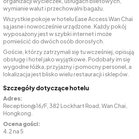
organizacji wycieczek, usługach biletowych,
wymianie walut i przechowalni bagażu.
Wszystkie pokoje w hotelu Ease Access Wan Chai
są jasne i nowocześnie urządzone. Każdy pokój
wyposażony jest w szybki internet i może
pomieścić do dwóch osób dorosłych.
Goście, którzy zatrzymali się tu wcześniej, opisują
obsługę i hotel jako wyjątkowe. Podobały im się
wygodne łóżka, przyjazny i pomocny personel, a
lokalizacja jest blisko wielu restauracji i sklepów.
Szczegóły dotyczące hotelu
Adres:
Reception@16/F, 382 Lockhart Road, Wan Chai,
Hongkong.
Ocena gości:
4.2 na 5