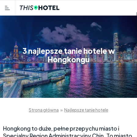
3 najlepsze tanie hotele w
Hongkongu
Strona główna
»
Najlepsze tanie hotele
Hongkong to duże, pełne przepychu miasto i
Specjalny Region Administracyjny Chin. To miasto