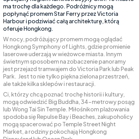
ma trochę dla każdego. Podróżnicy mogą
popłynąć promem Star Ferry przez Victoria
Harbour i podziwiać całą architekturę, którą
oferuje Hongkong.
W nocy, podróżujący promem mogą oglądać
Hongkong Symphony of Lights, gdzie promienie
laserowe uderzają w wieżowce miasta. Innym
świetnym sposobem na zobaczenie panoramy
jest przejazd tramwajem do Victoria Park lub Peak
Park. Jest to nie tylko piękna zielona przestrzeń,
ale także kilka sklepów i restauracji.
Ci, którzy chcą poznać trochę historii i kultury,
mogą odwiedzić Big Buddha, 34-metrowy posąg
lub Wong Tai Sin Temple. Miłośnikom plażowania
spodoba się Repulse Bay i Beaches, zakupoholicy
mogą spacerować po Temple Street Night
Market, a rodziny pokochają Hongkong
Disneyland lub Ocean Park.