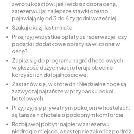
zwrotu kosztów: jeśli widzisz dobrą cenę,
zarezerwuj ją; najlepsze stawki często
pojawiają się od 3 do 6 tygodni wcześniej.
Szukaj okazji last minute
Przejrzyj wszystkie opłaty za rezerwację: czy
podatki i dodatkowe opłaty są wliczone w
cenę?
Zapisz się do programu nagród hotelowych:
większość dużych sieci oferuje obecnie
korzyści i zniżki lojalnościowe.
Zastanów się, w które dni: Niedzielne noce są
zazwyczaj najtańsze w przypadku pokoi
hotelowych
Przyjrzyj się prywatnym pokojom w hostelach:
są tańsze niż hotele o podobnym komforcie.
Rozbij swój pobyt: najpierw zarezerwuj
niedrogie miejsce, a następnie zakończ podróż