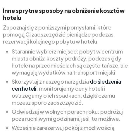
Inne sprytne sposoby na obniżenie kosztów
hotelu
Zapoznaj się z poniższymi pomysłami, które
pomogą Ci zaoszczędzić pieniądze podczas
rezerwacji kolejnego pobytu w hotelu:
Starannie wybierz miejsce: pobyt w centrum
miasta obniża koszty podróży, podczas gdy
hotele na przedmieściach są często tańsze, ale
wymagają wydatków na transport miejski
Skorzystaj z naszego narzędzia
do śledzenia
cen hoteli
: monitorujemy ceny hoteli i
ostrzegamy o ich spadkach, dzięki czemu
możesz sporo zaoszczędzić.
Odwiedzaj w wolnych porach roku: podróżuj
poza ruchliwymi godzinami, jeśli to możliwe.
Wcześnie zarezerwuj pokój z możliwością