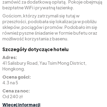
zamówić za dodatkową opłatą. Pokoje obejmują
bezpłatne WiFi i prywatną łazienkę.
Gościom, którzy zatrzymali się tutaj w
przeszłości, podobała się lokalizacja w pobliżu
sklepów, pociągów i promów. Podobało im się
również pyszne śniadanie w formie bufetu oraz
możliwość korzystania z basenu.
Szczegóły dotyczące hotelu
Adres:
41 Salisbury Road, Yau Tsim Mong District,
Hongkong.
Ocena gości:
4.3 na 5
Cena za noc:
Od 240 zł
Więcej informacji