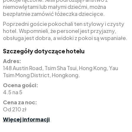
niemowlętami lub małymi dziećmi, można
bezpłatnie zamówić łóżeczka dziecięce.
Poprzedni goście pokochali ten stylowy i czysty
hotel. Wspomnieli, że personel jest przyjazny,
obsługa jest dobra, a widoki z pokoi są wspaniałe.
Szczegóły dotyczące hotelu
Adres:
148 Austin Road, Tsim Sha Tsui, Hong Kong, Yau
Tsim Mong District, Hongkong.
Ocena gości:
4.5 na 5
Cena za noc:
Od 210 zł
Więcej informacji