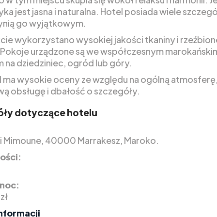
ka jest jasna i naturalna. Hotel posiada wiele szczeg
ynią go wyjątkowym.
cie wykorzystano wysokiej jakości tkaniny i rzeźbion
Pokoje urządzone są we współczesnym marokańskim 
 na dziedziniec, ogród lub góry.
l ma wysokie oceny ze względu na ogólną atmosferę
ą obsługę i dbałość o szczegóły.
ły dotyczące hotelu
di Mimoune, 40000 Marrakesz, Maroko.
ości:
 noc:
zł
nformacji