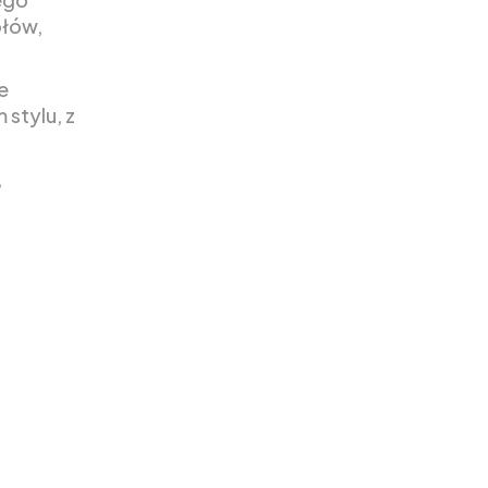
ółów,
e
stylu, z
,