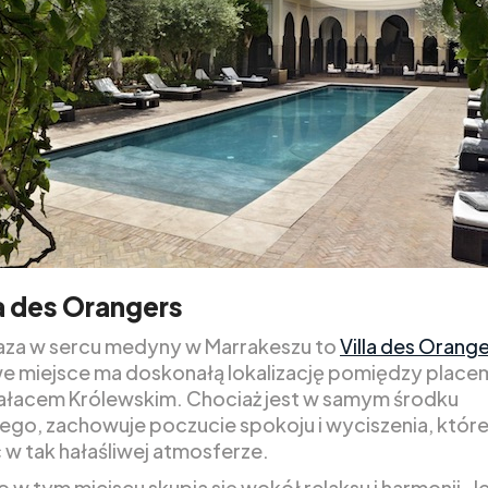
la des Orangers
aza w sercu medyny w Marrakeszu to
Villa des Orang
e miejsce ma doskonałą lokalizację pomiędzy place
 Pałacem Królewskim. Chociaż jest w samym środku
ego, zachowuje poczucie spokoju i wyciszenia, któr
 w tak hałaśliwej atmosferze.
 w tym miejscu skupia się wokół relaksu i harmonii. 