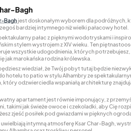
Char-Bagh
ar-Bagh
jest doskonałym wyborem dla podróżnych, k
zegoś bardziej intymnego niż wielki pałacowy hotel.
spektakularny pałac z pięknymi wodotryskami i insp
skim stylem wystrojem z XIV wieku. Ten piętnasto
eruje wszystkie udogodnienia, których potrzebujesz,
ię jak marokańska rodzina królewska.
będziesz wiedział, że Twój pobyt tutaj będzie niezwy
do hotelu to patio w stylu Alhambry ze spektakularn
 który odzwierciedla wspaniałą architekturę znajduj
watny apartament jest równie imponujący, z przemy
i, takimi jak świeże owoce i czekoladki, aby Cię rozp
esz zjeść posiłek pod gwiazdami w pięknych ogrod
 uwielbiają intymną atmosferę Ksar Char-Bagh, wystr
any Alhambrą oraz troskliwy personel.