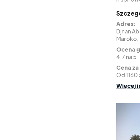
Szczegó
Adres:
Djnan Ab
Maroko.
Ocena g
4.7 na 5
Cena za
Od 1160 
Więcej i