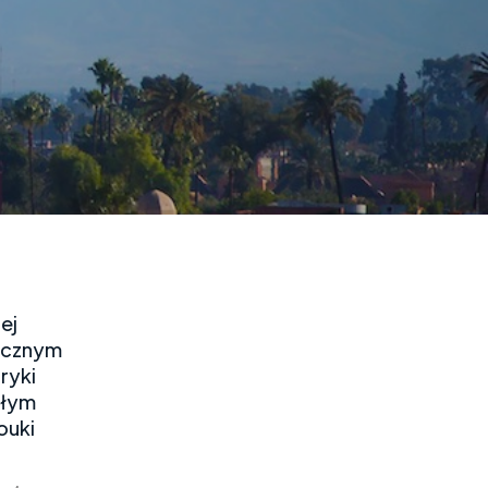
ej
tycznym
ryki
ałym
ouki