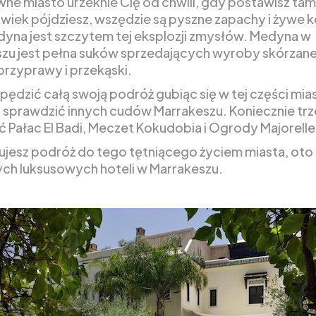
ne miasto urzeknie Cię od chwili, gdy postawisz tam
wiek pójdziesz, wszędzie są pyszne zapachy i żywe k
yna jest szczytem tej eksplozji zmysłów. Medyna w
zu jest pełna suków sprzedających wyroby skórzane
 przyprawy i przekąski.
pędzić całą swoją podróż gubiąc się w tej części mias
 sprawdzić innych cudów Marrakeszu. Koniecznie tr
 Pałac El Badi, Meczet Kokudobia i Ogrody Majorelle
anujesz podróż do tego tętniącego życiem miasta, oto
ych luksusowych hoteli w Marrakeszu.