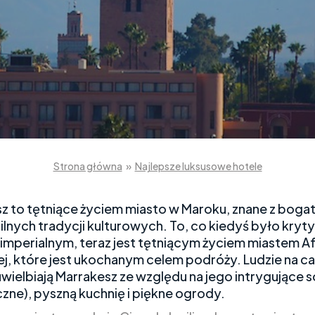
Strona główna
»
Najlepsze luksusowe hotele
z to tętniące życiem miasto w Maroku, znane z bogat
i silnych tradycji kulturowych. To, co kiedyś było kry
imperialnym, teraz jest tętniącym życiem miastem Af
j, które jest ukochanym celem podróży. Ludzie na c
uwielbiają Marrakesz ze względu na jego intrygujące s
iczne), pyszną kuchnię i piękne ogrody.