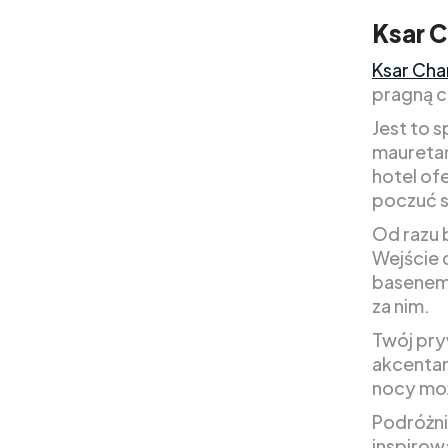
Ksar 
Ksar Ch
pragną c
Jest to 
mauretań
hotel of
poczuć s
Od razu 
Wejście 
basenem,
za nim.
Twój pry
akcentam
nocy moż
Podróżni
inspirow