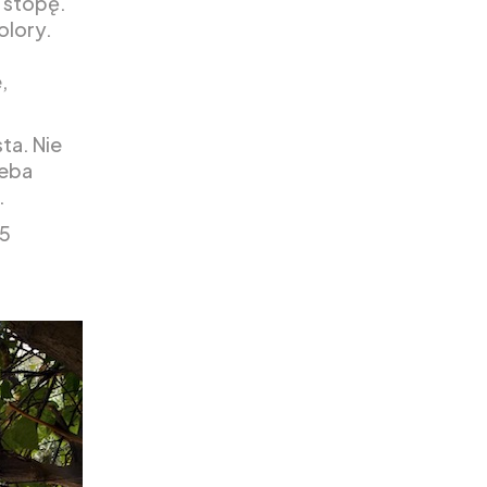
 stopę.
olory.
,
ta. Nie
zeba
.
 5