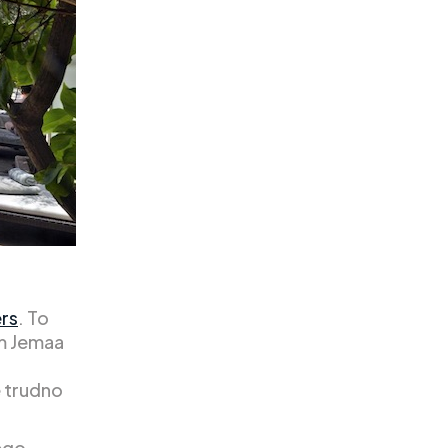
ers
. To
m Jemaa
e trudno
Jego