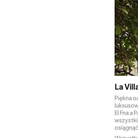
La Vil
Piękna o
luksusow
El Fna a
wszystki
osiągnąć
Wszystko