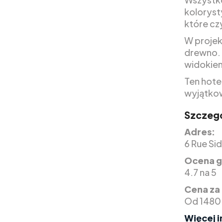
kolorysty
które cz
W projek
drewno. 
widokiem
Ten hote
wyjątkow
Szczegó
Adres:
6 Rue Si
Ocena g
4.7 na 5
Cena za
Od 1480 
Więcej i