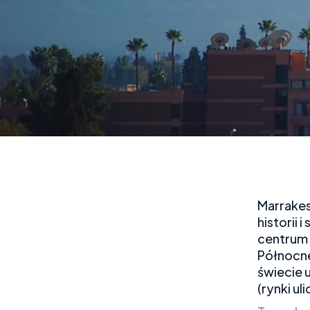
Marrakes
historii 
centrum 
Północne
świecie 
(rynki ul