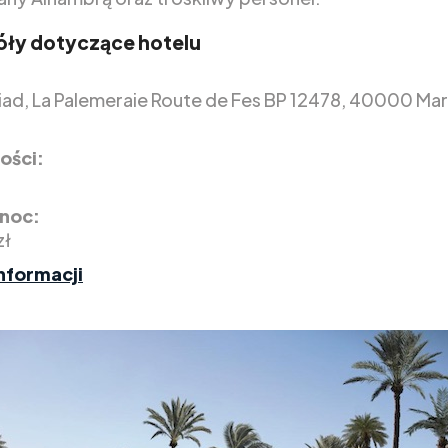
ły dotyczące hotelu
iad, La Palemeraie Route de Fes BP 12478, 40000 Mar
ości:
 noc:
zł
nformacji