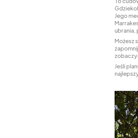
To cudow
Gdziekol
Jego med
Marrakes
ubrania,
Możesz s
zapomnij
zobaczyć
Jeśli pl
najlepsz