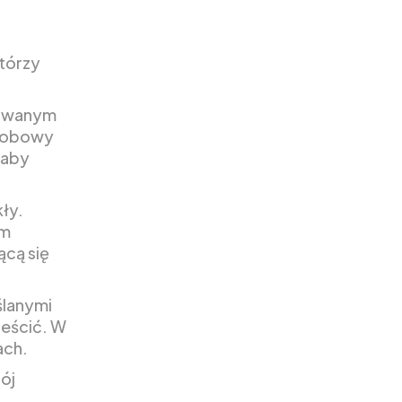
tórzy
irowanym
osobowy
 aby
kły.
ym
ącą się
ślanymi
ieścić. W
ach.
ój