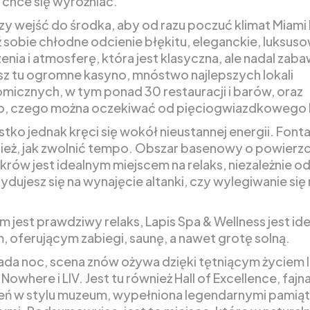
 chce się wyróżniać.
y wejść do środka, aby od razu poczuć klimat Miami
sobie chłodne odcienie błękitu, eleganckie, luksus
nia i atmosferę, która jest klasyczna, ale nadal zab
sz tu ogromne kasyno, mnóstwo najlepszych lokali
micznych, w tym ponad 30 restauracji i barów, oraz
o, czego można oczekiwać od pięciogwiazdkowego 
stko jednak kręci się wokół nieustannej energii. Font
ież, jak zwolnić tempo. Obszar basenowy o powierzc
akrów jest idealnym miejscem na relaks, niezależnie o
ydujesz się na wynajęcie altanki, czy wylegiwanie się
em jest prawdziwy relaks, Lapis Spa & Wellness jest i
, oferującym zabiegi, saunę, a nawet grotę solną.
da noc, scena znów ożywa dzięki tętniącym życiem 
 Nowhere i LIV. Jest tu również Hall of Excellence, fajn
eń w stylu muzeum, wypełniona legendarnymi pamią