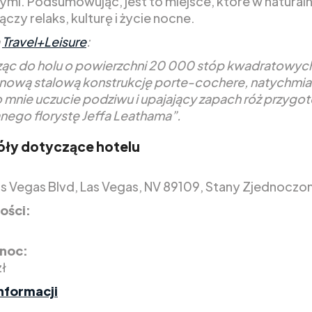
mi. Podsumowując, jest to miejsce, które w natural
czy relaks, kulturę i życie nocne.
a
Travel+Leisure
:
c do holu o powierzchni 20 000 stóp kwadratowych
ową stalową konstrukcję porte-cochere, natychmia
 mnie uczucie podziwu i upajający zapach róż przyg
anego florystę Jeffa Leathama”.
ły dotyczące hotelu
as Vegas Blvd, Las Vegas, NV 89109, Stany Zjednoczo
ości:
 noc:
ł
nformacji