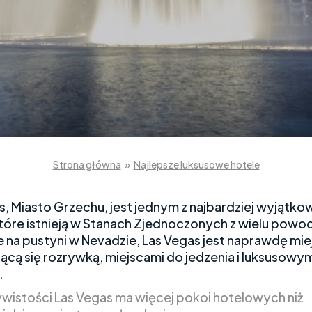
Strona główna
»
Najlepsze luksusowe hotele
s, Miasto Grzechu, jest jednym z najbardziej wyjątk
które istnieją w Stanach Zjednoczonych z wielu pow
 na pustyni w Nevadzie, Las Vegas jest naprawdę mie
ącą się rozrywką, miejscami do jedzenia i luksusowy
.
wistości Las Vegas ma więcej pokoi hotelowych niż