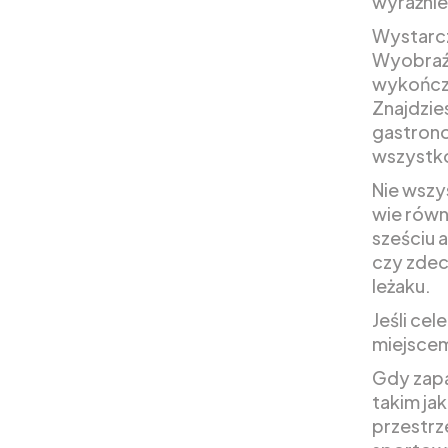
wyraźnie
Wystarcz
Wyobraź 
wykończe
Znajdzie
gastrono
wszystk
Nie wszy
wie równ
sześciu 
czy zdec
leżaku.
Jeśli cel
miejscem
Gdy zapa
takim jak
przestrz