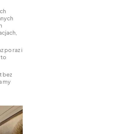
ych
mnych
h
acjach,
 po raz i
 to
t bez
 a my