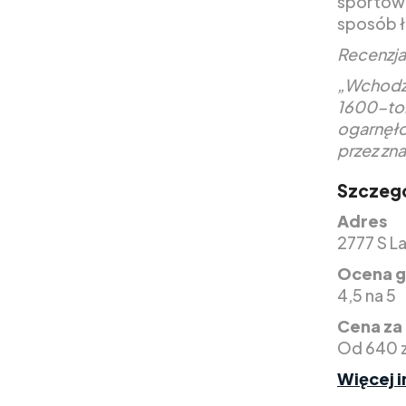
sportowy
sposób łą
Recenzj
„Wchodzą
1600-ton
ogarnęło
przez zn
Szczegó
Adres
2777 S L
Ocena g
4,5 na 5
Cena za
Od 640 z
Więcej i