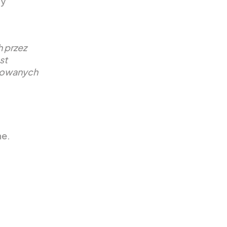
ny
 przez
st
otowanych
ne.