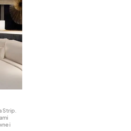
 Strip.
jami
wne i