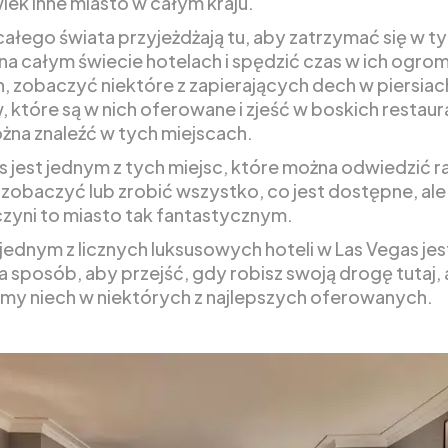
wiek inne miasto w całym kraju.
 całego świata przyjeżdżają tu, aby zatrzymać się w t
na całym świecie hotelach i spędzić czas w ich ogro
, zobaczyć niektóre z zapierających dech w piersiac
 które są w nich oferowane i zjeść w boskich restaur
żna znaleźć w tych miejscach.
 jest jednym z tych miejsc, które można odwiedzić raz
e zobaczyć lub zrobić wszystko, co jest dostępne, ale
czyni to miasto tak fantastycznym.
jednym z licznych luksusowych hoteli w Las Vegas jes
a sposób, aby przejść, gdy robisz swoją drogę tutaj,
my niech w niektórych z najlepszych oferowanych.