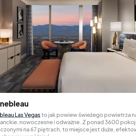
inebleau
bleau Las Vegas
to jak powiew świeżego powietrza na
ganckie, nowoczesne i odważne. Z ponad 3600 poko
czonymi na 67 piętrach, to miejsce jest duże, efekto