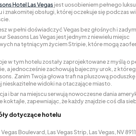
sons Hotel Las Vegas
jest uosobieniem pełnego luksu
 i znakomitej obsługi, której oczekuje się podczas w
cie.
cesz w pełni doświadczyć Vegas bez głośnych i zady
our Seasons Las Vegas jest jednym z niewielu miejsc
ych na tętniącym życiem Stripie, które mogą zaof
je w tym hotelu zostały zaprojektowane z myślą o 
e, a jednocześnie zachowują bajeczny urok, z któreg
sons. Zanim Twoja głowa trafi na pluszową poduszkę
j nieskazitelne widoki na otaczające miasto.
cja i bar na miejscu serwują nowoczesne dania ameryk
 koktajle, zapewniając, że każdy znajdzie coś dla sieb
ły dotyczące hotelu
 Vegas Boulevard, Las Vegas Strip, Las Vegas, NV 891