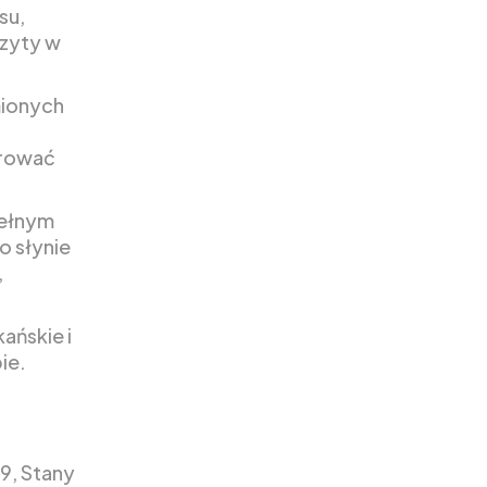
su,
izyty w
mionych
erować
pełnym
o słynie
,
ańskie i
ie.
19, Stany