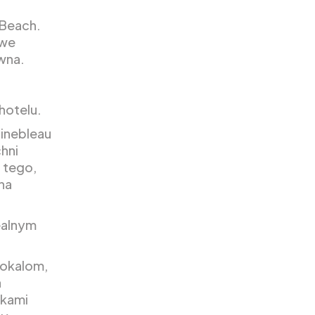
 Beach.
owe
awna.
hotelu.
ainebleau
hni
d tego,
 na
dealnym
lokalom,
a
tkami