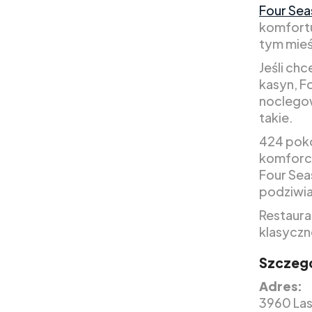
Four Sea
komfortu
tym mieś
Jeśli ch
kasyn, F
noclegow
takie.
424 poko
komforci
Four Sea
podziwia
Restaura
klasyczne
Szczegó
Adres:
3960 Las