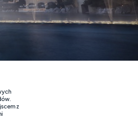
owych
odów.
jscem z
mi