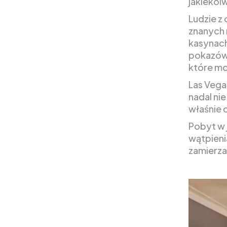
jakiekol
Ludzie z
znanych 
kasynach
pokazów,
które mo
Las Vegas
nadal ni
właśnie 
Pobyt w 
wątpieni
zamierza