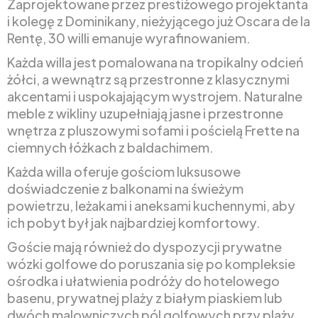
Zaprojektowane przez prestiżowego projektanta
i kolegę z Dominikany, nieżyjącego już Oscara de la
Rentę, 30 willi emanuje wyrafinowaniem.
Każda willa jest pomalowana na tropikalny odcień
żółci, a wewnątrz są przestronne z klasycznymi
akcentami i uspokajającym wystrojem. Naturalne
meble z wikliny uzupełniają jasne i przestronne
wnętrza z pluszowymi sofami i pościelą Frette na
ciemnych łóżkach z baldachimem.
Każda willa oferuje gościom luksusowe
doświadczenie z balkonami na świeżym
powietrzu, leżakami i aneksami kuchennymi, aby
ich pobyt był jak najbardziej komfortowy.
Goście mają również do dyspozycji prywatne
wózki golfowe do poruszania się po kompleksie
ośrodka i ułatwienia podróży do hotelowego
basenu, prywatnej plaży z białym piaskiem lub
dwóch malowniczych pól golfowych przy plaży.