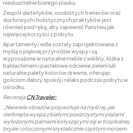
nieskazitelnie białego piasku.
Zespół dietetyków, osobistych trenerów oraz
duchowych i holistycznych praktyków jest
również pod ręką, aby zapewnić Państwu jak
najwięcej korzyści z pobytu.
Apartamenty i wille zostały zaprojektowane z
myślą o pięknej przyrodzie wyspy i są
wyposażone w naturalne meble z wikliny, łóżka z
baldachimem i pastelowe odcienie zieleni lub
naturalne palety kolorów drewna, oferując
gościom dalszy spokój i relaks podczas pobytu w
ośrodku.
Recenzja
CN Traveler:
„Niewiele obrazów przywołuje na myśl raj, jak
nietknięta wyspa z białymi piaszczystymi plażami
wyłożonymi palmami kołyszącymi się w tropikalnej
bryzie i otoczonymi krystalicznie czystym morzem.