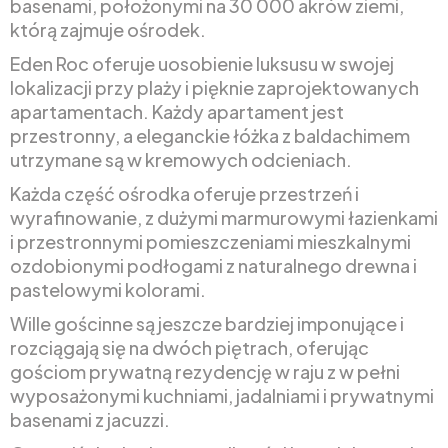
basenami, położonymi na 30 000 akrów ziemi,
którą zajmuje ośrodek.
Eden Roc oferuje uosobienie luksusu w swojej
lokalizacji przy plaży i pięknie zaprojektowanych
apartamentach. Każdy apartament jest
przestronny, a eleganckie łóżka z baldachimem
utrzymane są w kremowych odcieniach.
Każda część ośrodka oferuje przestrzeń i
wyrafinowanie, z dużymi marmurowymi łazienkami
i przestronnymi pomieszczeniami mieszkalnymi
ozdobionymi podłogami z naturalnego drewna i
pastelowymi kolorami.
Wille gościnne są jeszcze bardziej imponujące i
rozciągają się na dwóch piętrach, oferując
gościom prywatną rezydencję w raju z w pełni
wyposażonymi kuchniami, jadalniami i prywatnymi
basenami z jacuzzi.