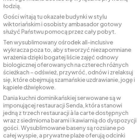
łodzią.
Gości witają tu okazałe budynki w stylu
wiktoriańskim i osobisty ambasador gotowy
służyć Państwu pomocą przez cały pobyt.
Ten wysublimowany ośrodek all-inclusive
wykracza poza to, aby stworzyć niezapomniane
wrażenia dzięki bogatej liście zajęć odnowy
biologicznej oferowanych na czterech różnych
ścieżkach – odśwież, przywróć, odnów i zrelaksuj
się, które obejmują szamańskie uzdrawianie, jogę i
kąpiele dźwiękowe.
Dania kuchni dominikańskiej serwowane są w
imponującej restauracji Senda, która stanowi
jedną z trzech restauracji à la carte dostępnych
wraz z siedmioma barami i kawiarnią do dyspozycji
gości. Wysublimowane baseny są rozsiane po
całej wyspie, a prywatne plaże oferują odcinki