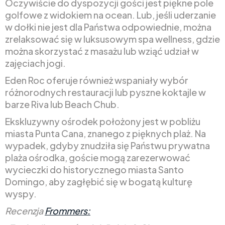
Oczywiście do dyspozycji gości jest piękne pole
golfowe z widokiem na ocean. Lub, jeśli uderzanie
w dołki nie jest dla Państwa odpowiednie, można
zrelaksować się w luksusowym spa wellness, gdzie
można skorzystać z masażu lub wziąć udział w
zajęciach jogi.
Eden Roc oferuje również wspaniały wybór
różnorodnych restauracji lub pyszne koktajle w
barze Riva lub Beach Chub.
Ekskluzywny ośrodek położony jest w pobliżu
miasta Punta Cana, znanego z pięknych plaż. Na
wypadek, gdyby znudziła się Państwu prywatna
plaża ośrodka, goście mogą zarezerwować
wycieczki do historycznego miasta Santo
Domingo, aby zagłębić się w bogatą kulturę
wyspy.
Recenzja
Frommers: