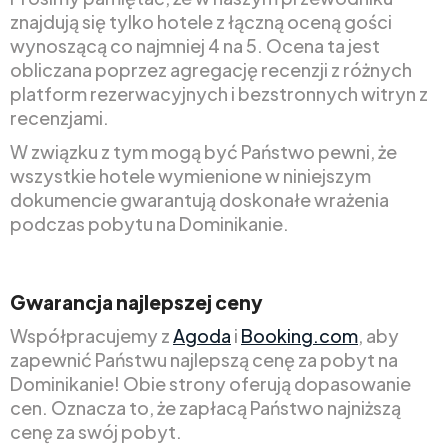
znajdują się tylko hotele z łączną oceną gości
wynoszącą co najmniej 4 na 5. Ocena ta jest
obliczana poprzez agregację recenzji z różnych
platform rezerwacyjnych i bezstronnych witryn z
recenzjami.
W związku z tym mogą być Państwo pewni, że
wszystkie hotele wymienione w niniejszym
dokumencie gwarantują doskonałe wrażenia
podczas pobytu na Dominikanie.
Gwarancja najlepszej ceny
Współpracujemy z
Agoda
i
Booking.com
, aby
zapewnić Państwu najlepszą cenę za pobyt na
Dominikanie! Obie strony oferują dopasowanie
cen. Oznacza to, że zapłacą Państwo najniższą
cenę za swój pobyt.