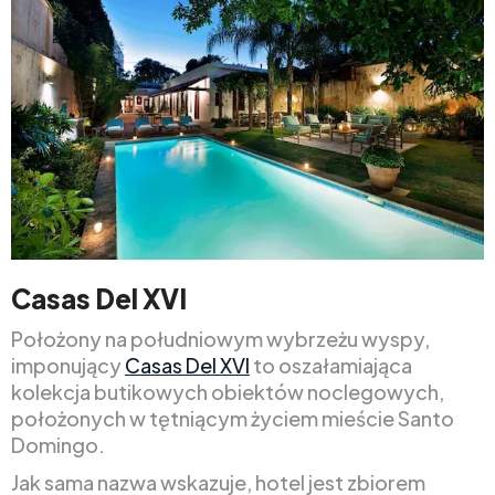
Casas Del XVI
Położony na południowym wybrzeżu wyspy,
imponujący
Casas Del XVI
to oszałamiająca
kolekcja butikowych obiektów noclegowych,
położonych w tętniącym życiem mieście Santo
Domingo.
Jak sama nazwa wskazuje, hotel jest zbiorem