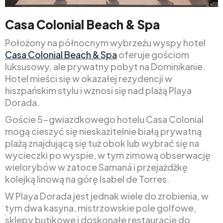
Casa Colonial Beach & Spa
Położony na północnym wybrzeżu wyspy hotel
Casa Colonial Beach & Spa
oferuje gościom
luksusowy, ale prywatny pobyt na Dominikanie.
Hotel mieści się w okazałej rezydencji w
hiszpańskim stylu i wznosi się nad plażą Playa
Dorada.
Goście 5-gwiazdkowego hotelu Casa Colonial
mogą cieszyć się nieskazitelnie białą prywatną
plażą znajdującą się tuż obok lub wybrać się na
wycieczki po wyspie, w tym zimową obserwację
wielorybów w zatoce Samaná i przejażdżkę
kolejką linową na górę Isabel de Torres.
W Playa Dorada jest jednak wiele do zrobienia, w
tym dwa kasyna, mistrzowskie pole golfowe,
sklepy butikowe i doskonałe restauracje do