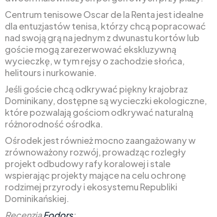
Centrum tenisowe Oscar de la Renta jest idealne
dla entuzjastów tenisa, którzy chcą popracować
nad swoją grą na jednym z dwunastu kortów lub
goście mogą zarezerwować ekskluzywną
wycieczkę, w tym rejsy o zachodzie słońca,
helitours i nurkowanie.
Jeśli goście chcą odkrywać piękny krajobraz
Dominikany, dostępne są wycieczki ekologiczne,
które pozwalają gościom odkrywać naturalną
różnorodność ośrodka.
Ośrodek jest również mocno zaangażowany w
zrównoważony rozwój, prowadząc rozległy
projekt odbudowy rafy koralowej i stale
wspierając projekty mające na celu ochronę
rodzimej przyrody i ekosystemu Republiki
Dominikańskiej.
Recenzja
Fodors
: