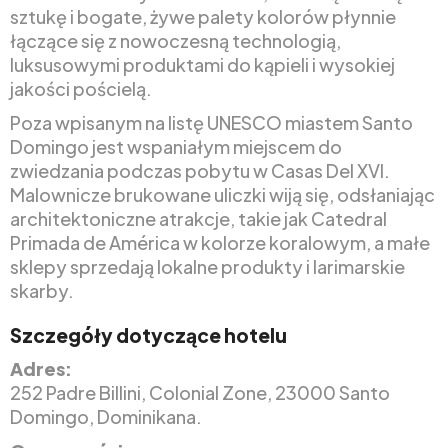
sztukę i bogate, żywe palety kolorów płynnie
łączące się z nowoczesną technologią,
luksusowymi produktami do kąpieli i wysokiej
jakości pościelą.
Poza wpisanym na listę UNESCO miastem Santo
Domingo jest wspaniałym miejscem do
zwiedzania podczas pobytu w Casas Del XVI.
Malownicze brukowane uliczki wiją się, odsłaniając
architektoniczne atrakcje, takie jak Catedral
Primada de América w kolorze koralowym, a małe
sklepy sprzedają lokalne produkty i larimarskie
skarby.
Szczegóły dotyczące hotelu
Adres:
252 Padre Billini, Colonial Zone, 23000 Santo
Domingo, Dominikana.