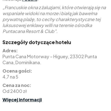
„Francuskie okna z żaluzjami, które otwierają się na
wspaniałe widoki na morze i białą jak bawełna
prywatną plażę, to cechy charakterystyczne tej
luksusowej enklawy willi na terenie ośrodka
Puntacana Resort & Club”.
Szczegóły dotyczące hotelu
Adres:
Punta Cana Motorway – Higuey, 23302 Punta
Cana, Dominikana.
Ocena gości:
4,7 na 5
Cena za noc:
Od 2400 zł
Więcej informacji