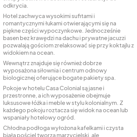
odkrycia.
Hotel zachwyca wysokimi sufitami i
romantycznymi łukami otwierającymi się na
piękne części wypoczynkowe. Jednocześnie
basen bez krawędzi na dachu i prywatne jacuzzi
pozwalają gościom zrelaksować się przy koktajlu z
widokiem na ocean.
Wewnątrz znajduje się również dobrze
wyposażona siłownia i centrum odnowy
biologicznej oferujące bogate pakiety spa.
Pokoje w hotelu Casa Colonial są jasne i
przestronne, a ich wyposażenie obejmuje
luksusowe łóżka i meble w stylu kolonialnym. Z
każdego pokoju roztacza się widok na ocean lub
wspaniały hotelowy ogród.
Chłodna podłoga wyłożona kafelkami i czysta
biała pościel tworzą marzycielski, ale