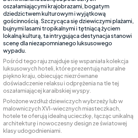
oszałamiającymi krajobrazami, bogatym
dziedzictwem kulturowym i wyjątkową
gościnnością. Szczycąca się dziewiczymi plażami,
bujnymi lasami tropikalnymi i tętniącą życiem
lokalną kulturą, ta intrygująca destynacja stanowi
scenę dla niezapomnianego luksusowego
wypadu.
Pośród tego raju znajduje się wspaniała kolekcja
luksusowych hoteli, które prezentują naturalne
piękno kraju, obiecując niezrównane
doświadczenie relaksu i odprężenia na tle tej
oszałamiającej karaibskiej wyspy.
Położone wzdłuż dziewiczych wybrzeży lub w
malowniczych XVI-wiecznych miasteczkach,
hotele te oferują idealną ucieczkę, łącząc unikalną
architekturę i nowoczesny design ze światowej
klasy udogodnieniami.