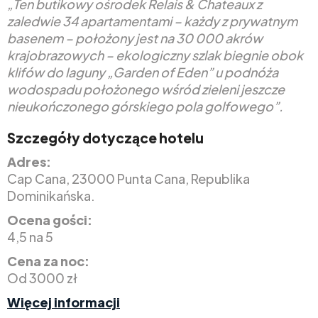
„Ten butikowy ośrodek Relais & Chateaux z
zaledwie 34 apartamentami – każdy z prywatnym
basenem – położony jest na 30 000 akrów
krajobrazowych – ekologiczny szlak biegnie obok
klifów do laguny „Garden of Eden” u podnóża
wodospadu położonego wśród zieleni jeszcze
nieukończonego górskiego pola golfowego”.
Szczegóły dotyczące hotelu
Adres:
Cap Cana, 23000 Punta Cana, Republika
Dominikańska.
Ocena gości:
4,5 na 5
Cena za noc:
Od 3000 zł
Więcej informacji