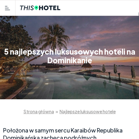
5 najlepszych luksusowych hoteli na
Dominikanie
Strona główna
»
Najlepsze luksusowe hotele
Położona w samym sercu Karaibów Republika
Dominikańska zachęca podróżnych