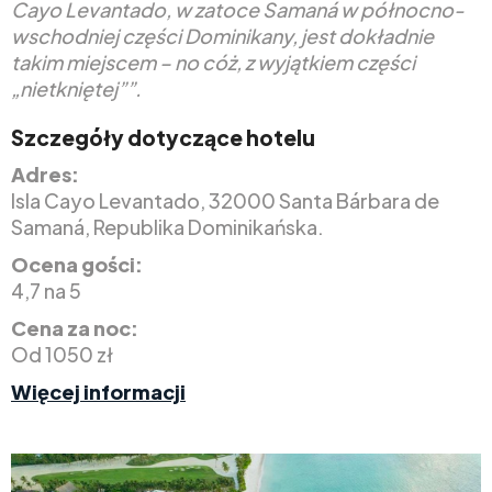
Cayo Levantado, w zatoce Samaná w północno-
wschodniej części Dominikany, jest dokładnie
takim miejscem – no cóż, z wyjątkiem części
„nietkniętej””.
Szczegóły dotyczące hotelu
Adres:
Isla Cayo Levantado, 32000 Santa Bárbara de
Samaná, Republika Dominikańska.
Ocena gości:
4,7 na 5
Cena za noc:
Od 1050 zł
Więcej informacji