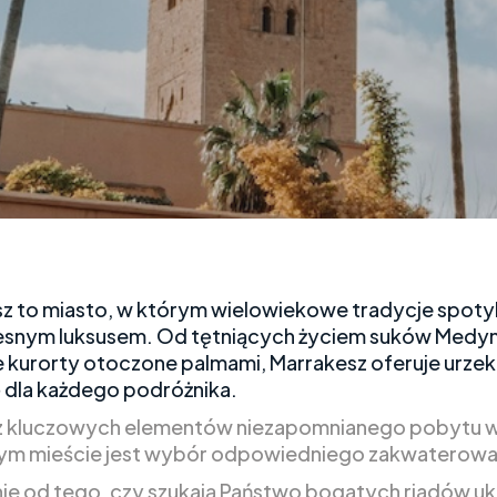
z to miasto, w którym wielowiekowe tradycje spotyka
snym luksusem. Od tętniących życiem suków Medy
 kurorty otoczone palmami, Marrakesz oferuje urzek
 dla każdego podróżnika.
z kluczowych elementów niezapomnianego pobytu 
ym mieście jest wybór odpowiedniego zakwaterowa
nie od tego, czy szukają Państwo bogatych riadów u