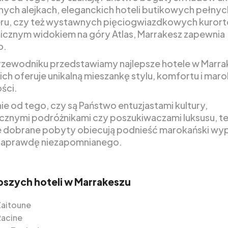
nych alejkach, eleganckich hoteli butikowych pełnyc
ru, czy też wystawnych pięciogwiazdkowych kurort
cznym widokiem na góry Atlas, Marrakesz zapewnia
o.
zewodniku przedstawiamy najlepsze hotele w Marra
ich oferuje unikalną mieszankę stylu, komfortu i maro
ści.
nie od tego, czy są Państwo entuzjastami kultury,
znymi podróżnikami czy poszukiwaczami luksusu, t
e dobrane pobyty obiecują podnieść marokański wy
naprawdę niezapomnianego.
epszych hoteli w Marrakeszu
Zaitoune
Racine