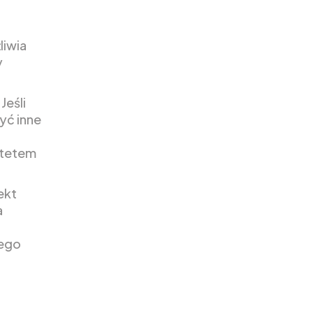
liwia
y
Jeśli
yć inne
ytetem
ekt
a
zego