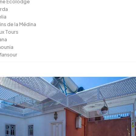
ne Ecolodge
rda
lia
ins de la Médina
ux Tours
tana
ounia
Mansour