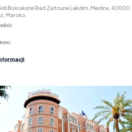
 Sidi Boloukate Riad Zaitoune Lakdim, Medina, 40000
z, Maroko.
ości:
 noc:
.
nformacji