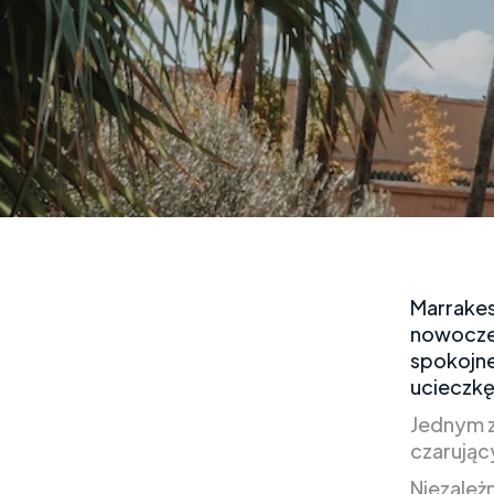
Marrakes
nowocze
spokojne
ucieczkę
Jednym 
czarując
Niezależ