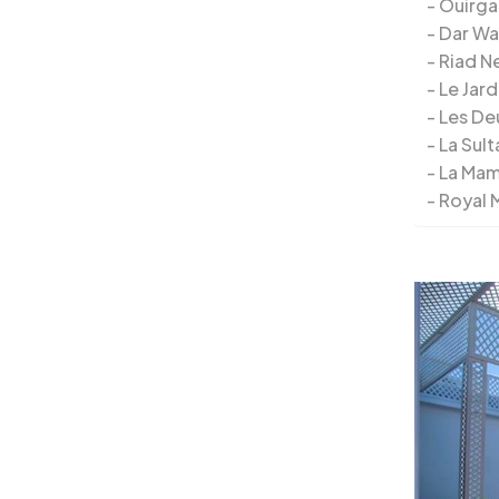
Ouirga
Dar Wa
Riad Ne
Le Jard
Les De
La Sul
La Mam
Royal 