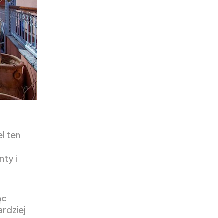
el ten
ty i
ąc
ardziej