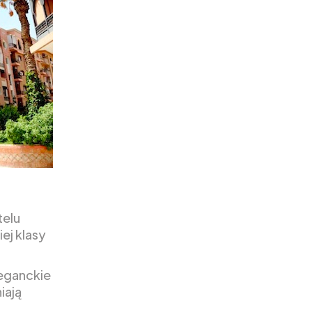
telu
ej klasy
leganckie
iają