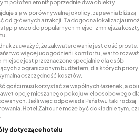
ym położeniem niż poprzednie dwa obiekty.
jduje się w porównywalnej okolicy, zapewnia bliższą
ć od głównych atrakcji. Ta dogodna lokalizacja umoż
stęp pieszo do popularnych miejsc i zmniejsza koszt
tu.
dnak zauważyć, że zakwaterowanie jest dość proste. 
Państwo więcej udogodnień i komfortu, warto rozważ
o miejsce jest przeznaczone specjalnie dla osób
ących z ograniczonym budżetem, dla których prior
symalna oszczędność kosztów.
ć gości musi korzystać ze wspólnych łazienek, a obi
nawet opcję mieszanego pokoju wieloosobowego dl
sowanych. Jeśli więc odpowiada Państwu taki rodzaj
owania, Hotel Zaitoune może być dokładnie tym, c
.
ły dotyczące hotelu