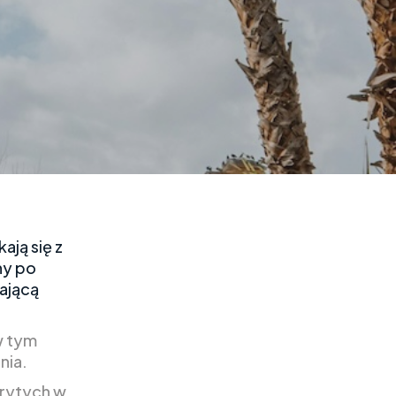
ją się z
ny po
ającą
w tym
nia.
krytych w