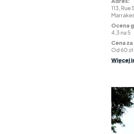
Adres:
113, Rue
Marrakes
Ocena g
4,3 na 5
Cena za
Od 60 zł
Więcej i