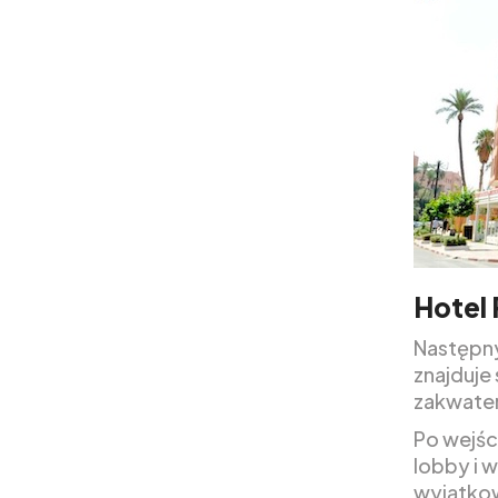
Hotel 
Następny
znajduje
zakwate
Po wejśc
lobby i 
wyjątkow