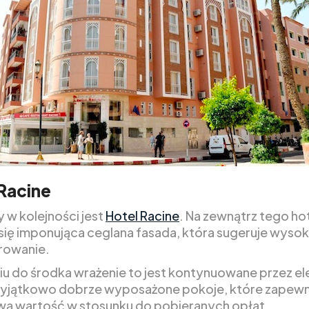
Racine
 w kolejności jest
Hotel Racine
. Na zewnątrz tego ho
 się imponująca ceglana fasada, która sugeruje wysoki
rowanie.
iu do środka wrażenie to jest kontynuowane przez e
wyjątkowo dobrze wyposażone pokoje, które zapewn
ą wartość w stosunku do pobieranych opłat.