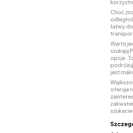
korzystn
Choć zna
odległoś
łatwy do
transpor
Warto je
szukają 
opcje. T
podróżuj
jest mak
Większoś
oferuje 
zaintere
zakwater
szukacie
Szczegó