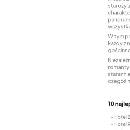
starożyt
charakte
panorami
wszystk
W tym pr
każdy z n
gościnno
Niezależ
romantyc
staranni
czegoś 
10 najl
Hotel 
Hotel 