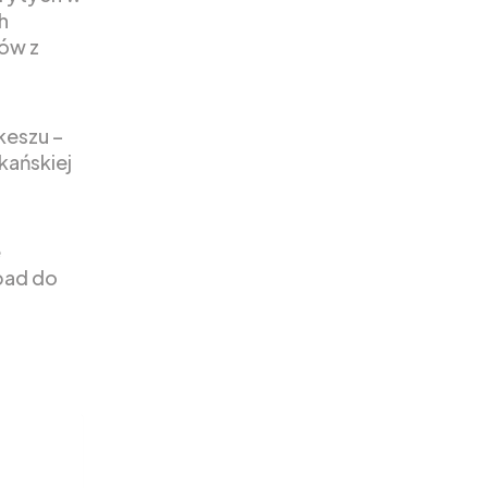
h
ów z
keszu –
kańskiej
e
pad do