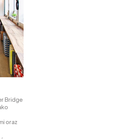
er Bridge
ako
mi oraz