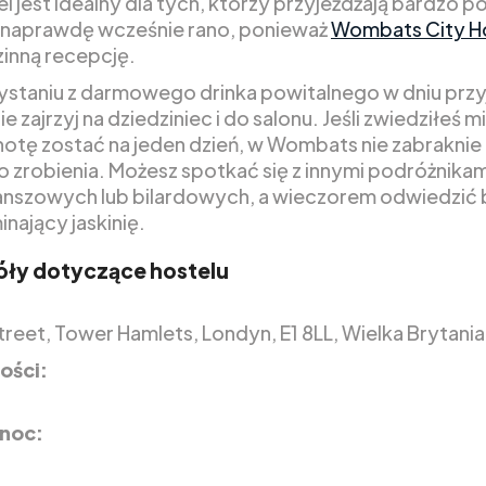
l jest idealny dla tych, którzy przyjeżdżają bardzo p
 naprawdę wcześnie rano, ponieważ
Wombats City H
inną recepcję.
ystaniu z darmowego drinka powitalnego w dniu przy
e zajrzyj na dziedziniec i do salonu. Jeśli zwiedziłeś mi
otę zostać na jeden dzień, w Wombats nie zabraknie 
o zrobienia. Możesz spotkać się z innymi podróżnikam
anszowych lub bilardowych, a wieczorem odwiedzić 
nający jaskinię.
ły dotyczące hostelu
treet, Tower Hamlets, Londyn, E1 8LL, Wielka Brytania
ości:
 noc: