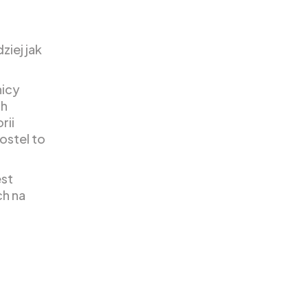
ziej jak
nicy
ch
rii
ostel to
est
ch na