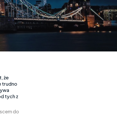
, że
e trudno
zywa
d tych z
ejscem do