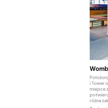
Womba
Położony
i Tower 
miejsce 
potwierd
różne zak