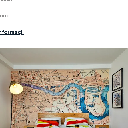
 noc:
nformacji