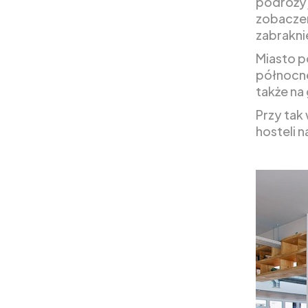
podróży j
zobaczen
zabrakni
Miasto p
północne
także na
Przy tak
hosteli 