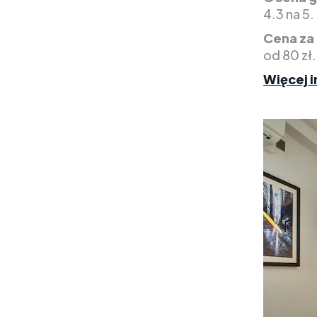
4.3 na 5.
Cena za
od 80 zł.
Więcej i