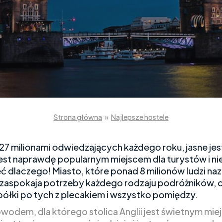
Strona główna
»
Najlepsze hostele
27 milionami odwiedzających każdego roku, jasne jest
est naprawdę popularnym miejscem dla turystów i ni
ć dlaczego! Miasto, które ponad 8 milionów ludzi na
aspokaja potrzeby każdego rodzaju podróżników, o
półki po tych z plecakiem i wszystko pomiędzy.
wodem, dla którego stolica Anglii jest świetnym mi