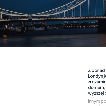
Z ponad 
Londyn j
zrozumie
domem, z
wyższej 
Innym po