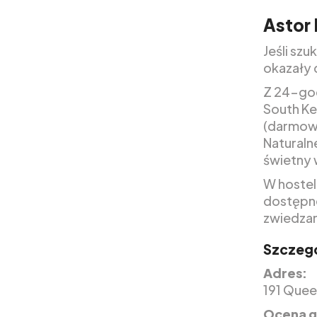
Astor 
Jeśli sz
okazały d
Z 24-god
South Ke
(darmowy
Naturalne
świetny 
W hostel
dostępne
zwiedzan
Szczegó
Adres:
191 Quee
Ocena g