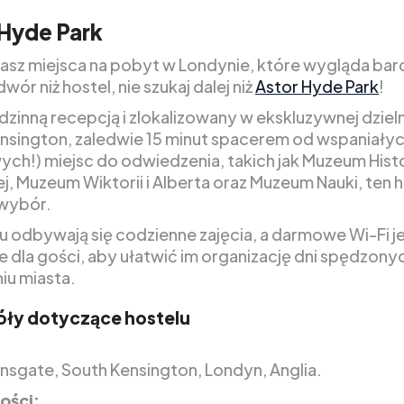
Hyde Park
ukasz miejsca na pobyt w Londynie, które wygląda bard
wór niż hostel, nie szukaj dalej niż
Astor Hyde Park
!
zinną recepcją i zlokalizowany w ekskluzywnej dziel
nsington, zaledwie 15 minut spacerem od wspaniały
ch!) miejsc do odwiedzenia, takich jak Muzeum Histo
j, Muzeum Wiktorii i Alberta oraz Muzeum Nauki, ten h
wybór.
u odbywają się codzienne zajęcia, a darmowe Wi-Fi j
 dla gości, aby ułatwić im organizację dni spędzony
iu miasta.
ły dotyczące hostelu
nsgate, South Kensington, Londyn, Anglia.
ości: