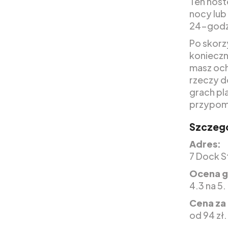
Ten hoste
nocy lub
24-godz
Po skorz
konieczni
masz och
rzeczy d
grach pl
przypomi
Szczegó
Adres:
7 Dock S
Ocena g
4.3 na 5.
Cena za
od 94 zł.