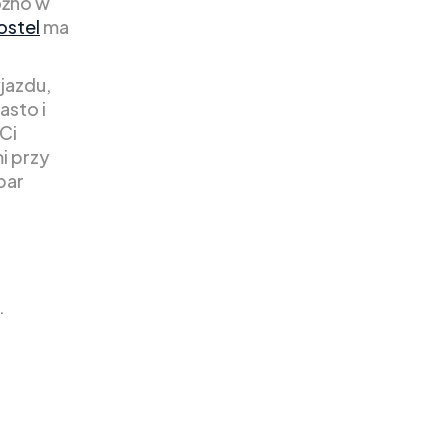
óźno w
ostel
ma
jazdu,
asto i
Ci
i przy
bar
.