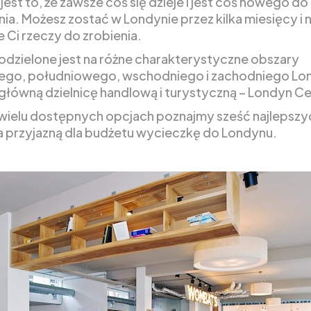
est to, że zawsze coś się dzieje i jest coś nowego do
ia. Możesz zostać w Londynie przez kilka miesięcy i n
e Ci rzeczy do zrobienia.
odzielone jest na różne charakterystyczne obszary
go, południowego, wschodniego i zachodniego Lon
 główną dzielnicę handlową i turystyczną – Londyn Ce
 wielu dostępnych opcjach poznajmy sześć najlepszy
na przyjazną dla budżetu wycieczkę do Londynu.