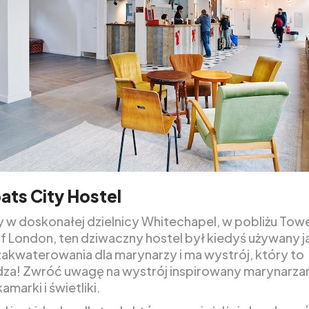
ts City Hostel
 w doskonałej dzielnicy Whitechapel, w pobliżu Tow
of London, ten dziwaczny hostel był kiedyś używany j
zakwaterowania dla marynarzy i ma wystrój, który to
za! Zwróć uwagę na wystrój inspirowany marynarza
amarki i świetliki.