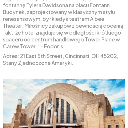
fontannę Tylera Davidsona na placu Fontann.
Budynek, zaprojektowany w klasycznym stylu
renesansowym, był kiedyś teatrem Albee
Theater. Miłośnicy zakupów z pewnością docenią
fakt, że hotel znajduje się w odległości krótkiego
spaceru od centrum handlowego Tower Place w
Carew Tower.” – Fodor’s.
Adres: 21 East 5th Street, Cincinnati, OH 45202,
Stany Zjednoczone Ameryki.