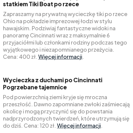
statkiem Tiki Boat po rzece
Zapraszamy na prywatną wycieczkę tiki po rzece
Ohio na pokładzie imprezowej łodzi w stylu
hawajskim. Podziwiaj fantastyczne widoki na
panoramę Cincinnati wraz z maksymalnie 6
przyjaciółmi lub członkami rodziny podczas tego
wyjątkowego i niezapomnianego przeżycia.
Cena: 400 zł.
Więcej informacji
.
Wycieczka z duchami po Cincinnati
Pogrzebane tajemnice
Pod powierzchnią ziemi kryje się mroczna
przeszłość. Dawno zapomniane zwłoki zaśmiecają
okolicę i mogą przyczynić się do powstania
nadprzyrodzonych twierdzeń, które utrzymują się
do dziś. Cena: 120 zł.
Więcej informacji
.