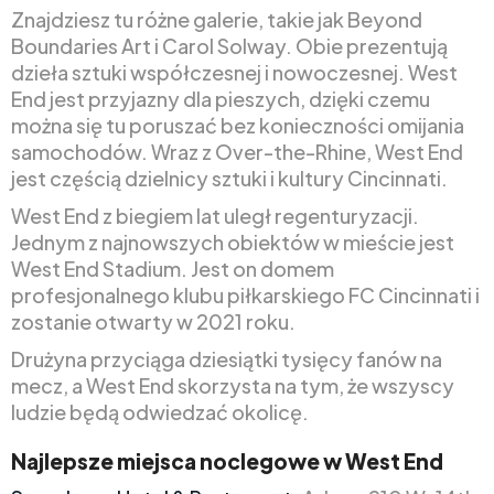
Znajdziesz tu różne galerie, takie jak Beyond
Boundaries Art i Carol Solway. Obie prezentują
dzieła sztuki współczesnej i nowoczesnej. West
End jest przyjazny dla pieszych, dzięki czemu
można się tu poruszać bez konieczności omijania
samochodów. Wraz z Over-the-Rhine, West End
jest częścią dzielnicy sztuki i kultury Cincinnati.
West End z biegiem lat uległ regenturyzacji.
Jednym z najnowszych obiektów w mieście jest
West End Stadium. Jest on domem
profesjonalnego klubu piłkarskiego FC Cincinnati i
zostanie otwarty w 2021 roku.
Drużyna przyciąga dziesiątki tysięcy fanów na
mecz, a West End skorzysta na tym, że wszyscy
ludzie będą odwiedzać okolicę.
Najlepsze miejsca noclegowe w West End