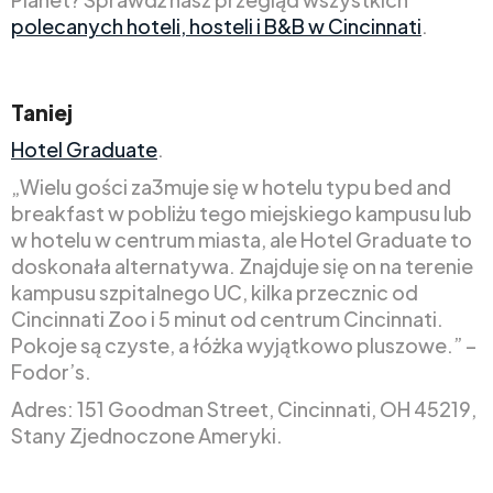
polecanych hoteli, hosteli i B&B w Cincinnati
.
Taniej
Hotel Graduate
.
„Wielu gości za3muje się w hotelu typu bed and
breakfast w pobliżu tego miejskiego kampusu lub
w hotelu w centrum miasta, ale Hotel Graduate to
doskonała alternatywa. Znajduje się on na terenie
kampusu szpitalnego UC, kilka przecznic od
Cincinnati Zoo i 5 minut od centrum Cincinnati.
Pokoje są czyste, a łóżka wyjątkowo pluszowe.” –
Fodor’s.
Adres: 151 Goodman Street, Cincinnati, OH 45219,
Stany Zjednoczone Ameryki.