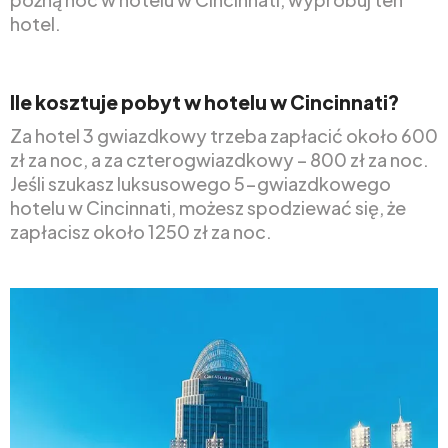
hotel.
Ile kosztuje pobyt w hotelu w Cincinnati?
Za hotel 3 gwiazdkowy trzeba zapłacić około 600
zł za noc, a za czterogwiazdkowy – 800 zł za noc.
Jeśli szukasz luksusowego 5-gwiazdkowego
hotelu w Cincinnati, możesz spodziewać się, że
zapłacisz około 1250 zł za noc.