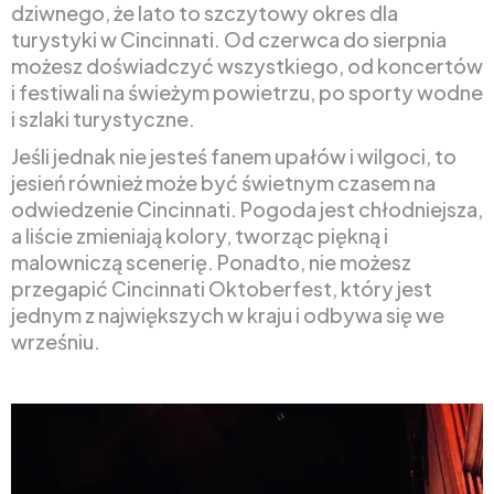
dziwnego, że lato to szczytowy okres dla
turystyki w Cincinnati. Od czerwca do sierpnia
możesz doświadczyć wszystkiego, od koncertów
i festiwali na świeżym powietrzu, po sporty wodne
i szlaki turystyczne.
Jeśli jednak nie jesteś fanem upałów i wilgoci, to
jesień również może być świetnym czasem na
odwiedzenie Cincinnati. Pogoda jest chłodniejsza,
a liście zmieniają kolory, tworząc piękną i
malowniczą scenerię. Ponadto, nie możesz
przegapić Cincinnati Oktoberfest, który jest
jednym z największych w kraju i odbywa się we
wrześniu.