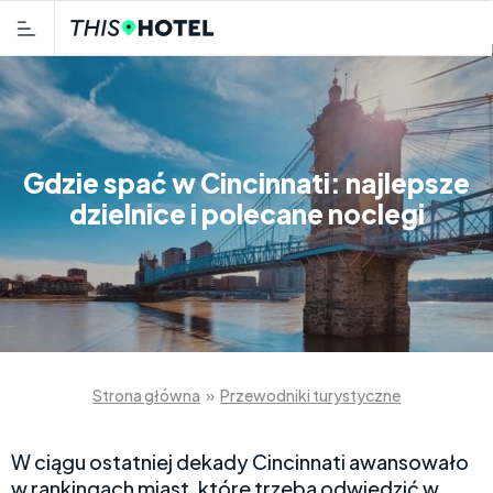
Gdzie spać w Cincinnati: najlepsze
dzielnice i polecane noclegi
Strona główna
»
Przewodniki turystyczne
W ciągu ostatniej dekady Cincinnati awansowało
w rankingach miast, które trzeba odwiedzić w