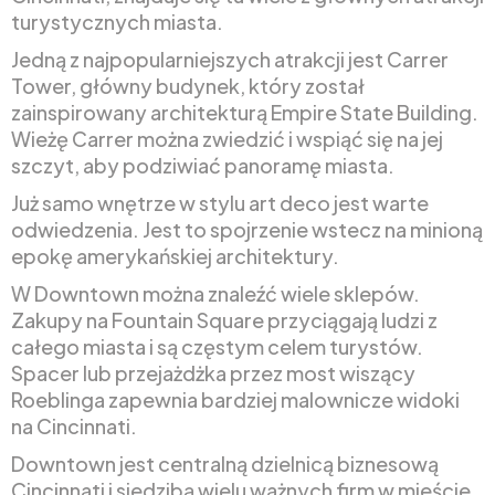
turystycznych miasta.
Jedną z najpopularniejszych atrakcji jest Carrer
Tower, główny budynek, który został
zainspirowany architekturą Empire State Building.
Wieżę Carrer można zwiedzić i wspiąć się na jej
szczyt, aby podziwiać panoramę miasta.
Już samo wnętrze w stylu art deco jest warte
odwiedzenia. Jest to spojrzenie wstecz na minioną
epokę amerykańskiej architektury.
W Downtown można znaleźć wiele sklepów.
Zakupy na Fountain Square przyciągają ludzi z
całego miasta i są częstym celem turystów.
Spacer lub przejażdżka przez most wiszący
Roeblinga zapewnia bardziej malownicze widoki
na Cincinnati.
Downtown jest centralną dzielnicą biznesową
Cincinnati i siedzibą wielu ważnych firm w mieście.