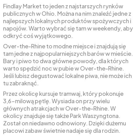
Findlay Market to jeden z najstarszych rynków
publicznych w Ohio. Można na nim znaleźć jedne z
najlepszych lokalnych produktów spożywczych i
napojów. Warto wybrać się tam w weekendy, aby
odkryć coś wyjątkowego.
Over-the-Rhine to modne miejsce i znajdują się
tam jedne z najpopularniejszych barów w mieście.
Bary i piwo to dwa główne powody, dla których
warto spędzić noc w pubie w Over-the-Rhine.
Jeśli lubisz degustować lokalne piwa, nie może ich
tu zabraknąć.
Przez okolicę kursuje tramwaj, który pokonuje
3,6-milową pętlę. Wysiada on przy wielu
głównych atrakcjach w Over-the-Rhine. W
okolicy znajduje się także Park Waszyngtona.
Został on niedawno odnowiony. Dzięki dużemu
placowi zabaw świetnie nadaje się dla rodzin.