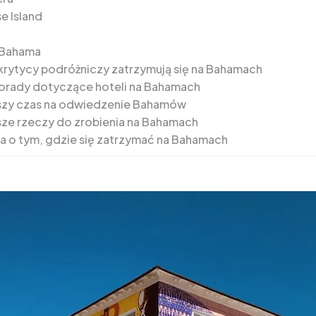
e Island
 Bahama
krytycy podróżniczy zatrzymują się na Bahamach
orady dotyczące hoteli na Bahamach
szy czas na odwiedzenie Bahamów
sze rzeczy do zrobienia na Bahamach
a o tym, gdzie się zatrzymać na Bahamach