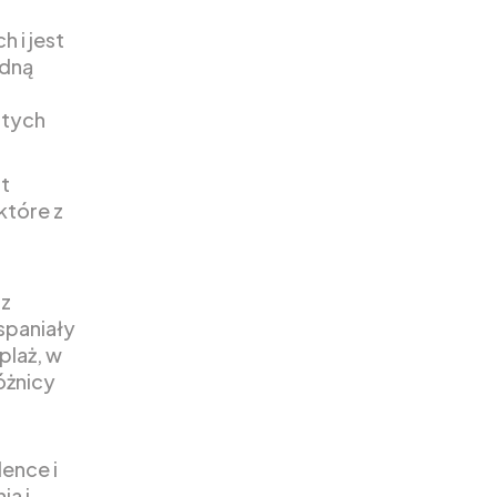
 i jest
odną
stych
t
które z
 z
spaniały
plaż, w
óżnicy
ence i
ia i