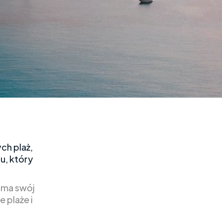
ch plaż,
u, który
h ma swój
 plaże i