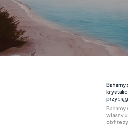
Bahamy s
krystali
przyciąg
Bahamy s
własny u
obfite ż