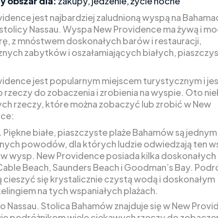
y obszar dla:
zakupy, jedzenie, życie nocne
idence jest najbardziej zaludnioną wyspą na Bahamach
 stolicy Nassau. Wyspa New Providence ma żywą i m
ę, z mnóstwem doskonałych barów i restauracji,
znych zabytków i oszałamiających białych, piaszczy
idence jest popularnym miejscem turystycznym i jes
rzeczy do zobaczenia i zrobienia na wyspie. Oto nie
ych rzeczy, które można zobaczyć lub zrobić w New
nce:
. Piękne białe, piaszczyste plaże Bahamów są jednym
nych powodów, dla których ludzie odwiedzają ten w
w wysp. New Providence posiada kilka doskonałych 
Cable Beach, Saunders Beach i Goodman’s Bay. Podr
cieszyć się krystalicznie czystą wodą i doskonałym
elingiem na tych wspaniałych plażach.
o Nassau. Stolica Bahamów znajduje się w New Provid
je podróżnikom wiele ciekawych rzeczy do zobaczen