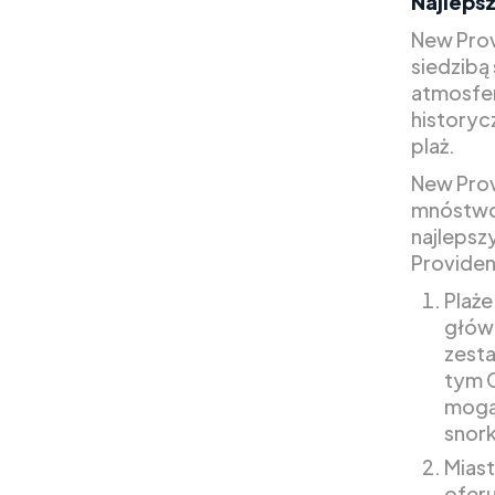
Najlepsz
New Prov
siedzibą
atmosfer
historyc
plaż.
New Prov
mnóstwo 
najlepsz
Provide
Plaże
głów
zesta
tym 
mogą 
snork
Miast
oferu