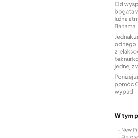
Od wyspy
bogata w
luźna at
Bahama.
Jednak z
od tego,
zrelakso
też nurk
jednej z
Poniżej 
pomóc Ci
wypad.
W tym 
New P
Eleuth