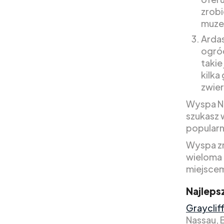
zrobi
muzea
Ardas
ogród
takie
kilka
zwier
Wyspa Ne
szukasz 
popularn
Wyspa zn
wieloma 
miejscem
Najleps
Grayclif
Nassau, 