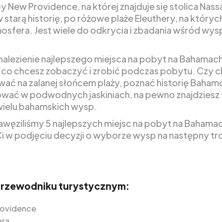
 New Providence, na której znajduje się stolica Nass
 starą historię, po różowe plaże Eleuthery, na któryc
mosfera. Jest wiele do odkrycia i zbadania wśród wys
nalezienie najlepszego miejsca na pobyt na Bahamach
 co chcesz zobaczyć i zrobić podczas pobytu. Czy c
wać na zalanej słońcem plaży, poznać historię Baham
ować w podwodnych jaskiniach, na pewno znajdziesz 
 wielu bahamskich wysp.
zawęziliśmy 5 najlepszych miejsc na pobyt na Bahama
 w podjęciu decyzji o wyborze wysp na następny tr
przewodniku turystycznym:
rovidence
era