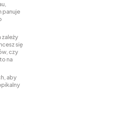
au,
h panuje
p
 zależy
hcesz się
ów, czy
to na
ch, aby
opikalny