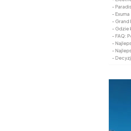
Paradis
Exuma
Grand
Gdzie 
FAQ: P
Najlep
Najlep
Decyzj