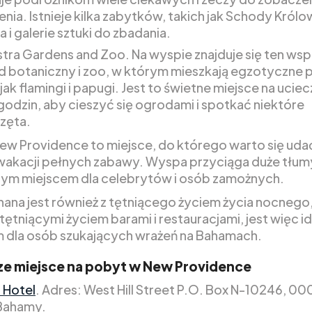
enia. Istnieje kilka zabytków, takich jak Schody Królo
 i galerie sztuki do zbadania.
tra Gardens and Zoo. Na wyspie znajduje się ten wsp
 botaniczny i zoo, w którym mieszkają egzotyczne p
 jak flamingi i papugi. Jest to świetne miejsce na ucie
 godzin, aby cieszyć się ogrodami i spotkać niektóre
zęta.
w Providence to miejsce, do którego warto się udać,
wakacji pełnych zabawy. Wyspa przyciąga duże tłumy 
ym miejscem dla celebrytów i osób zamożnych.
ana jest również z tętniącego życiem życia nocnego,
tętniącymi życiem barami i restauracjami, jest więc 
 dla osób szukających wrażeń na Bahamach.
ze miejsce na pobyt w New Providence
f Hotel
. Adres: West Hill Street P.O. Box N-10246, 0
Bahamy.