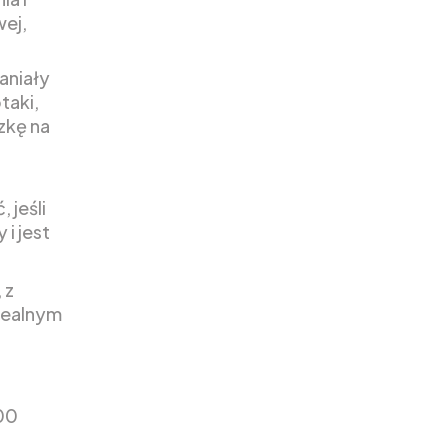
wej,
aniały
taki,
czkę na
 jeśli
i jest
 z
idealnym
000