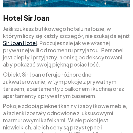
Hotel Sir Joan
Jeśli szukasz butikowego hotelu na Ibizie, w
którym liczy się każdy szczegół, nie szukaj dalej niż
Sir Joan Hotel
. Poczujesz się jak we własnej
prywatnej willi od momentu przyjazdu. Personel
jest ciepły i przyjazny, a oni są podekscytowani,
aby pokazać swoją piękną posiadłość.
Obiekt Sir Joan oferuje różnorodne
zakwaterowanie, w tym pokoje z prywatnym
tarasem, apartamenty z balkonem i kuchnią oraz
apartamenty z prywatnym basenem.
Pokoje zdobią piękne tkaniny i zabytkowe meble,
a łazienki zostały odnowione z luksusowymi
marmurowymi kafelkami. Wiele pokoi jest
niewielkich, ale ich ceny są przystępne i