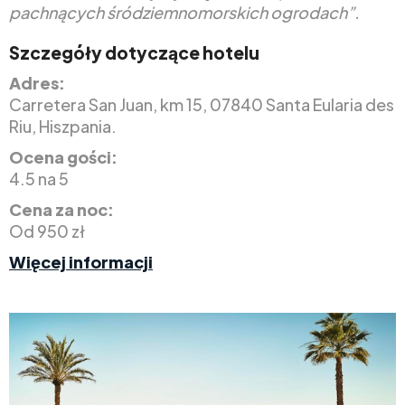
pachnących śródziemnomorskich ogrodach”.
Szczegóły dotyczące hotelu
Adres:
Carretera San Juan, km 15, 07840 Santa Eularia des
Riu, Hiszpania.
Ocena gości:
4.5 na 5
Cena za noc:
Od 950 zł
Więcej informacji