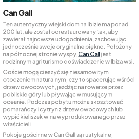
Can Gall
Ten autentyczny wiejski dom na Ibizie ma ponad
200 lat, ale został odrestaurowany tak, aby
zawierał najnowsze udogodnienia, zachowując
jednocześnie swoje oryginalne piękno. Położony
na północnej stronie wyspy,
Can Gall
jest
rodzinnym agriturismo doświadczenie w Ibiza wsi.
Goście mogą cieszyć się niesamowitym
otoczeniem naturalnym, czy to spacerując wśród
drzew owocowych, jeżdżąc na rowerze przez
pobliskie góry lub pływając w musującym
oceanie. Podczas pobytu można skosztować
pomarańczy i cytryn z drzew owocowych lub
wypić kieliszek wina wyprodukowanego przez
właścicieli.
Pokoje gościnne w Can Gall są rustykalne,