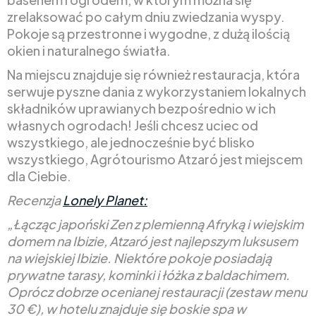
zrelaksować po całym dniu zwiedzania wyspy.
Pokoje są przestronne i wygodne, z dużą ilością
okien i naturalnego światła.
Na miejscu znajduje się również restauracja, która
serwuje pyszne dania z wykorzystaniem lokalnych
składników uprawianych bezpośrednio w ich
własnych ogrodach! Jeśli chcesz uciec od
wszystkiego, ale jednocześnie być blisko
wszystkiego, Agrótourismo Atzaró jest miejscem
dla Ciebie.
Recenzja
Lonely Planet:
„Łącząc japoński Zen z plemienną Afryką i wiejskim
domem na Ibizie, Atzaró jest najlepszym luksusem
na wiejskiej Ibizie. Niektóre pokoje posiadają
prywatne tarasy, kominki i łóżka z baldachimem.
Oprócz dobrze ocenianej restauracji (zestaw menu
30 €), w hotelu znajduje się boskie spa w