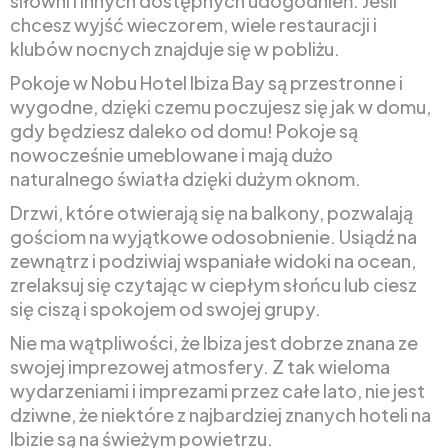
siłowni i innych dostępnych udogodnień. Jeśli
chcesz wyjść wieczorem, wiele restauracji i
klubów nocnych znajduje się w pobliżu.
Pokoje w Nobu Hotel Ibiza Bay są przestronne i
wygodne, dzięki czemu poczujesz się jak w domu,
gdy będziesz daleko od domu! Pokoje są
nowocześnie umeblowane i mają dużo
naturalnego światła dzięki dużym oknom.
Drzwi, które otwierają się na balkony, pozwalają
gościom na wyjątkowe odosobnienie. Usiądź na
zewnątrz i podziwiaj wspaniałe widoki na ocean,
zrelaksuj się czytając w ciepłym słońcu lub ciesz
się ciszą i spokojem od swojej grupy.
Nie ma wątpliwości, że Ibiza jest dobrze znana ze
swojej imprezowej atmosfery. Z tak wieloma
wydarzeniami i imprezami przez całe lato, nie jest
dziwne, że niektóre z najbardziej znanych hoteli na
Ibizie są na świeżym powietrzu.