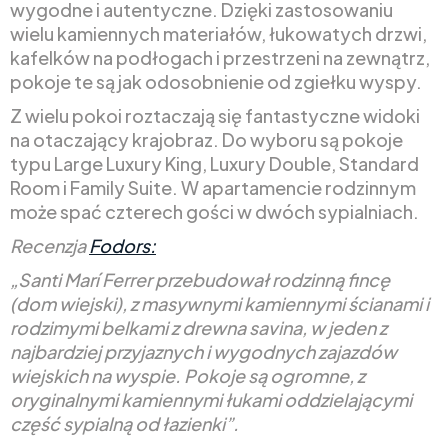
wygodne i autentyczne. Dzięki zastosowaniu
wielu kamiennych materiałów, łukowatych drzwi,
kafelków na podłogach i przestrzeni na zewnątrz,
pokoje te są jak odosobnienie od zgiełku wyspy.
Z wielu pokoi roztaczają się fantastyczne widoki
na otaczający krajobraz. Do wyboru są pokoje
typu Large Luxury King, Luxury Double, Standard
Room i Family Suite. W apartamencie rodzinnym
może spać czterech gości w dwóch sypialniach.
Recenzja
Fodors:
„Santi Marí Ferrer przebudował rodzinną fincę
(dom wiejski), z masywnymi kamiennymi ścianami i
rodzimymi belkami z drewna savina, w jeden z
najbardziej przyjaznych i wygodnych zajazdów
wiejskich na wyspie. Pokoje są ogromne, z
oryginalnymi kamiennymi łukami oddzielającymi
część sypialną od łazienki”.