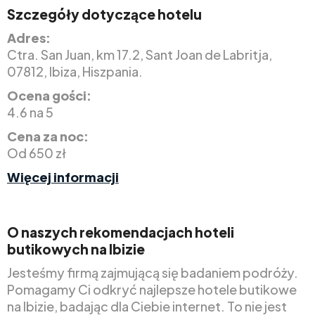
Szczegóły dotyczące hotelu
Adres:
Ctra. San Juan, km 17.2, Sant Joan de Labritja,
07812, Ibiza, Hiszpania.
Ocena gości:
4.6 na 5
Cena za noc:
Od 650 zł
Więcej informacji
O naszych rekomendacjach hoteli
butikowych na Ibizie
Jesteśmy firmą zajmującą się badaniem podróży.
Pomagamy Ci odkryć najlepsze hotele butikowe
na Ibizie, badając dla Ciebie internet. To nie jest