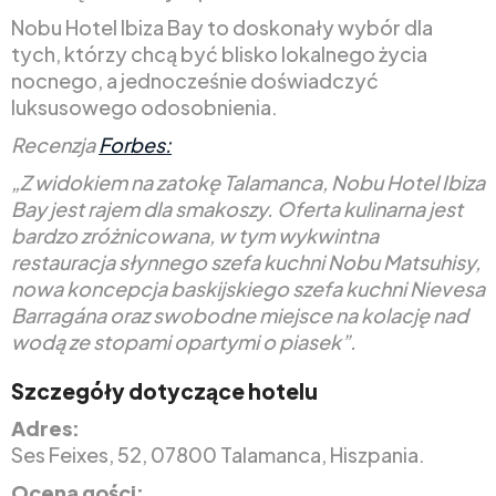
Nobu Hotel Ibiza Bay to doskonały wybór dla
tych, którzy chcą być blisko lokalnego życia
nocnego, a jednocześnie doświadczyć
luksusowego odosobnienia.
Recenzja
Forbes:
„Z widokiem na zatokę Talamanca, Nobu Hotel Ibiza
Bay jest rajem dla smakoszy. Oferta kulinarna jest
bardzo zróżnicowana, w tym wykwintna
restauracja słynnego szefa kuchni Nobu Matsuhisy,
nowa koncepcja baskijskiego szefa kuchni Nievesa
Barragána oraz swobodne miejsce na kolację nad
wodą ze stopami opartymi o piasek”.
Szczegóły dotyczące hotelu
Adres:
Ses Feixes, 52, 07800 Talamanca, Hiszpania.
Ocena gości: