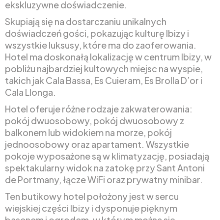
ekskluzywne doświadczenie.
Skupiają się na dostarczaniu unikalnych
doświadczeń gości, pokazując kulturę Ibizy i
wszystkie luksusy, które ma do zaoferowania.
Hotel ma doskonałą lokalizację w centrum Ibizy, w
pobliżu najbardziej kultowych miejsc na wyspie,
takich jak Cala Bassa, Es Cuieram, Es Brolla D’or i
Cala Llonga.
Hotel oferuje różne rodzaje zakwaterowania:
pokój dwuosobowy, pokój dwuosobowy z
balkonem lub widokiem na morze, pokój
jednoosobowy oraz apartament. Wszystkie
pokoje wyposażone są w klimatyzację, posiadają
spektakularny widok na zatokę przy Sant Antoni
de Portmany, łącze WiFi oraz prywatny minibar.
Ten butikowy hotel położony jest w sercu
wiejskiej części Ibizy i dysponuje pięknym
basenem i ogrodem, w którym można się