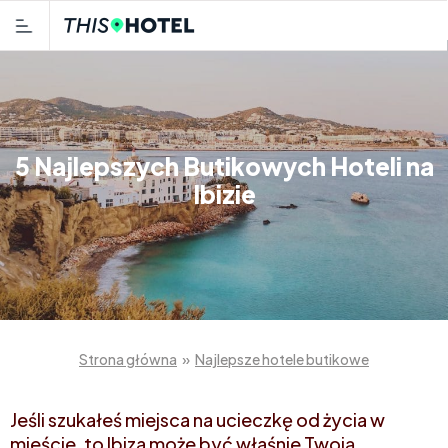
5 Najlepszych Butikowych Hoteli na
Ibizie
Strona główna
»
Najlepsze hotele butikowe
Jeśli szukałeś miejsca na ucieczkę od życia w
mieście, to Ibiza może być właśnie Twoją