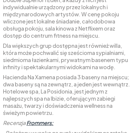
indywidualnie urządzony przez lokalnych i
międzynarodowych artystów. W cenę pokoju
wliczone jest lokalne śniadanie, całodobowa
obsługa pokoju, sala kinowa z Netflixem oraz
dostęp do centrum fitness na miejscu.
Dla większych grup dostępna jest również willa,
która może pochwalić się sześcioma sypialniami,
siedmioma łazienkami, prywatnym basenem typu
infinity i spektakularnymi widokami na wodę.
Hacienda Na Xamena posiada 3 baseny na miejscu;
dwa baseny są na zewnątrz, a jeden jest wewnątrz.
Hotelowe spa, La Posidonia, jest jednym z
najlepszych spa na Ibizie, oferującym zabiegi
masażu, twarzy i doświadczenia wellness na
świeżym powietrzu.
Recenzja
Frommers:
„Położony wysoko na cyplu z widokiem na zatokę