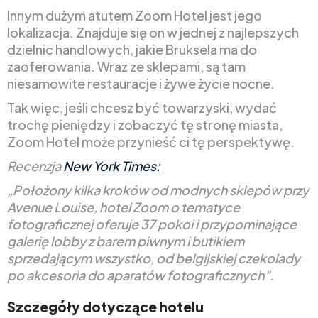
Innym dużym atutem Zoom Hotel jest jego
lokalizacja. Znajduje się on w jednej z najlepszych
dzielnic handlowych, jakie Bruksela ma do
zaoferowania. Wraz ze sklepami, są tam
niesamowite restauracje i żywe życie nocne.
Tak więc, jeśli chcesz być towarzyski, wydać
trochę pieniędzy i zobaczyć tę stronę miasta,
Zoom Hotel może przynieść ci tę perspektywę.
Recenzja
New York Times:
„Położony kilka kroków od modnych sklepów przy
Avenue Louise, hotel Zoom o tematyce
fotograficznej oferuje 37 pokoi i przypominające
galerię lobby z barem piwnym i butikiem
sprzedającym wszystko, od belgijskiej czekolady
po akcesoria do aparatów fotograficznych”.
Szczegóły dotyczące hotelu