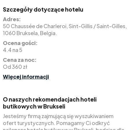
Szczegóły dotyczące hotelu
Adres:
50 Chaussée de Charleroi, Sint-Gillis / Saint-Gilles,
1060 Bruksela, Belgia.
Ocena gości:
4.4 na 5
Cena za noc:
Od 360 zł
Więcej informacji
O naszych rekomendacjach hoteli
butikowych w Brukseli
Jesteśmy firmą zajmującą się wyszukiwaniem
ofert turystycznych. Pomagamy Ci odkryć
najlepsze hotele butikowe w Brukseli, badając dla