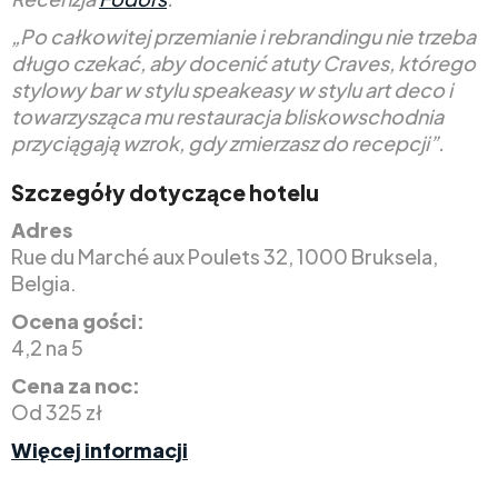
„Po całkowitej przemianie i rebrandingu nie trzeba
długo czekać, aby docenić atuty Craves, którego
stylowy bar w stylu speakeasy w stylu art deco i
towarzysząca mu restauracja bliskowschodnia
przyciągają wzrok, gdy zmierzasz do recepcji”.
Szczegóły dotyczące hotelu
Adres
Rue du Marché aux Poulets 32, 1000 Bruksela,
Belgia.
Ocena gości:
4,2 na 5
Cena za noc:
Od 325 zł
Więcej informacji