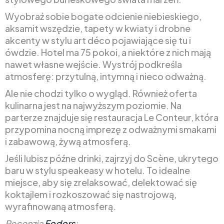
Wyobraź sobie bogate odcienie niebieskiego,
aksamit wszędzie, tapety w kwiaty i drobne
akcenty w stylu art déco pojawiające się tu i
ówdzie. Hotel ma 75 pokoi, a niektóre z nich mają
nawet własne wejście. Wystrój podkreśla
atmosferę: przytulną, intymną i nieco odważną.
Ale nie chodzi tylko o wygląd. Również oferta
kulinarna jest na najwyższym poziomie. Na
parterze znajduje się restauracja Le Conteur, która
przypomina nocną imprezę z odważnymi smakami
i zabawową, żywą atmosferą.
Jeśli lubisz późne drinki, zajrzyj do Scène, ukrytego
baru w stylu speakeasy w hotelu. To idealne
miejsce, aby się zrelaksować, delektować się
koktajlem i rozkoszować się nastrojową,
wyrafinowaną atmosferą.
Recenzja
Fodors
: