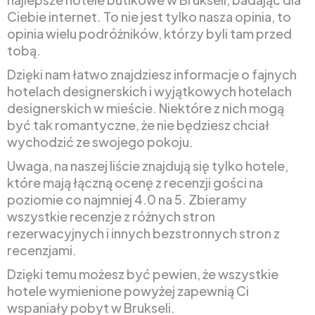
Ciebie internet. To nie jest tylko nasza opinia, to
opinia wielu podróżników, którzy byli tam przed
tobą.
Dzięki nam łatwo znajdziesz informacje o fajnych
hotelach designerskich i wyjątkowych hotelach
designerskich w mieście. Niektóre z nich mogą
być tak romantyczne, że nie będziesz chciał
wychodzić ze swojego pokoju.
Uwaga, na naszej liście znajdują się tylko hotele,
które mają łączną ocenę z recenzji gości na
poziomie co najmniej 4.0 na 5. Zbieramy
wszystkie recenzje z różnych stron
rezerwacyjnych i innych bezstronnych stron z
recenzjami.
Dzięki temu możesz być pewien, że wszystkie
hotele wymienione powyżej zapewnią Ci
wspaniały pobyt w Brukseli.