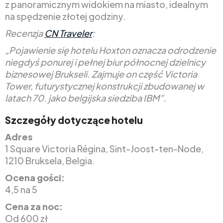
z panoramicznym widokiem na miasto, idealnym
na spędzenie złotej godziny.
Recenzja
CN Traveler
:
„Pojawienie się hotelu Hoxton oznacza odrodzenie
niegdyś ponurej i pełnej biur północnej dzielnicy
biznesowej Brukseli. Zajmuje on część Victoria
Tower, futurystycznej konstrukcji zbudowanej w
latach 70. jako belgijska siedziba IBM”.
Szczegóły dotyczące hotelu
Adres
1 Square Victoria Régina, Sint-Joost-ten-Node,
1210 Bruksela, Belgia.
Ocena gości:
4,5 na 5
Cena za noc:
Od 600 zł