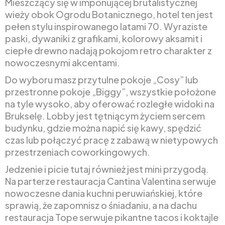
Mieszczący się w imponującej brutalistycznej
wieży obok Ogrodu Botanicznego, hotel ten jest
pełen stylu inspirowanego latami 70. Wyraziste
paski, dywaniki z grafikami, kolorowy aksamit i
ciepłe drewno nadają pokojom retro charakter z
nowoczesnymi akcentami.
Do wyboru masz przytulne pokoje „Cosy” lub
przestronne pokoje „Biggy”, wszystkie położone
na tyle wysoko, aby oferować rozległe widoki na
Brukselę. Lobby jest tętniącym życiem sercem
budynku, gdzie można napić się kawy, spędzić
czas lub połączyć pracę z zabawą w nietypowych
przestrzeniach coworkingowych.
Jedzenie i picie tutaj również jest mini przygodą.
Na parterze restauracja Cantina Valentina serwuje
nowoczesne dania kuchni peruwiańskiej, które
sprawią, że zapomnisz o śniadaniu, a na dachu
restauracja Tope serwuje pikantne tacos i koktajle