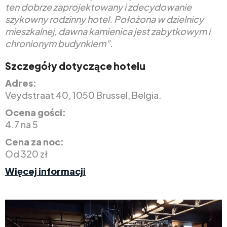
ten dobrze zaprojektowany i zdecydowanie
szykowny rodzinny hotel. Położona w dzielnicy
mieszkalnej, dawna kamienica jest zabytkowym i
chronionym budynkiem”.
Szczegóły dotyczące hotelu
Adres:
Veydstraat 40, 1050 Brussel, Belgia.
Ocena gości:
4.7 na 5
Cena za noc:
Od 320 zł
Więcej informacji