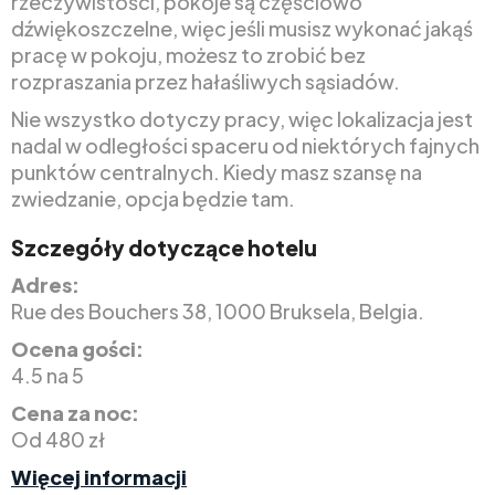
rzeczywistości, pokoje są częściowo
dźwiękoszczelne, więc jeśli musisz wykonać jakąś
pracę w pokoju, możesz to zrobić bez
rozpraszania przez hałaśliwych sąsiadów.
Nie wszystko dotyczy pracy, więc lokalizacja jest
nadal w odległości spaceru od niektórych fajnych
punktów centralnych. Kiedy masz szansę na
zwiedzanie, opcja będzie tam.
Szczegóły dotyczące hotelu
Adres:
Rue des Bouchers 38, 1000 Bruksela, Belgia.
Ocena gości:
4.5 na 5
Cena za noc:
Od 480 zł
Więcej informacji