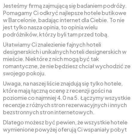
Jesteśmy firmą zajmującą się badaniem podróży.
Pomagamy Ci odkryć najlepsze hotele butikowe
w Barcelonie, badając internet dla Ciebie. To nie
jest tylko nasza opinia, to opinia wielu
podróżników, którzy byli tam przed tobą.
Ułatwiamy Ci znalezienie fajnych hoteli
designerskich i unikalnych hoteli designerskich w
mieście. Niektóre z nich mogą być tak
romantyczne, że nie będziesz chciał wychodzić ze
swojego pokoju.
Uwaga, na naszej liście znajdują się tylko hotele,
które mają łączną ocenę z recenzji gości na
poziomie co najmniej 4.0 na 5. Łączymy wszystkie
recenzje z różnych stron rezerwacyjnych i innych
bezstronnych stron internetowych.
Dlatego możesz być pewien, że wszystkie hotele
wymienione powyżej oferują Ci wspaniały pobyt