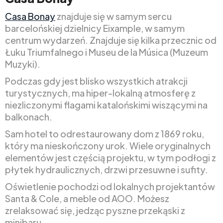
Casa Bonay
znajduje się w samym sercu
barcelońskiej dzielnicy Eixample, w samym
centrum wydarzeń. Znajduje się kilka przecznic od
Łuku Triumfalnego i Museu de la Música (Muzeum
Muzyki).
Podczas gdy jest blisko wszystkich atrakcji
turystycznych, ma hiper-lokalną atmosferę z
niezliczonymi flagami katalońskimi wiszącymi na
balkonach.
Sam hotel to odrestaurowany dom z 1869 roku,
który ma nieskończony urok. Wiele oryginalnych
elementów jest częścią projektu, w tym podłogi z
płytek hydraulicznych, drzwi przesuwne i sufity.
Oświetlenie pochodzi od lokalnych projektantów
Santa & Cole, a meble od AOO. Możesz
zrelaksować się, jedząc pyszne przekąski z
minibaru.