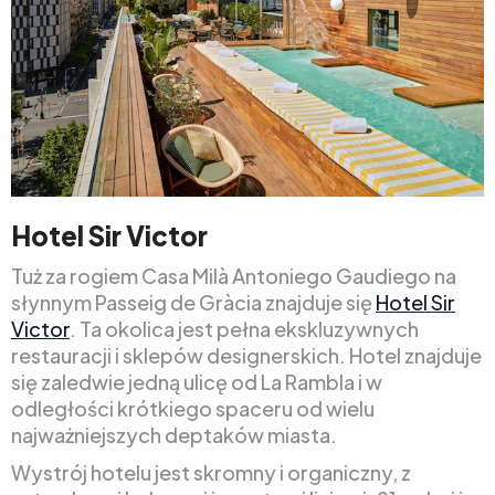
Hotel Sir Victor
Tuż za rogiem Casa Milà Antoniego Gaudiego na
słynnym Passeig de Gràcia znajduje się
Hotel Sir
Victor
. Ta okolica jest pełna ekskluzywnych
restauracji i sklepów designerskich. Hotel znajduje
się zaledwie jedną ulicę od La Rambla i w
odległości krótkiego spaceru od wielu
najważniejszych deptaków miasta.
Wystrój hotelu jest skromny i organiczny, z