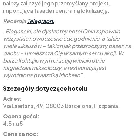
należy zaliczyć jego przemyślany projekt,
imponującą fasadę i centralną lokalizację.
Recenzja
Telegraph:
„Elegancki, ale dyskretny hotel Ohla zapewnia
wszystkie nowoczesne udogodnienia, a także
wiele luksusów – takich jak przezroczysty basen na
dachu – i umieszcza Cię w samym sercu akcji. W
barze koktajlowym pracują wielokrotnie
nagradzani miksolodzy, a restauracja jest
wyróżniona gwiazdką Michelin”.
Szczegóły dotyczące hotelu
Adres:
Via Laietana, 49, 08003 Barcelona, Hiszpania.
Ocena gości:
4.5 na 5
Cena za noc: