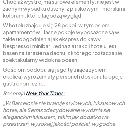
Chociaż wystrój ma surowe elementy, nie jest w
żadnym wypadku duszny, z piaskowymi i morskimi
kolorami, które łagodzą wygląd.
W hotelu znajduje się 28 pokoi, w tym osiem
apartamentów. Jasne pokoje wyposażone są w
takie udogodnienia jak ekspres do kawy
Nespresso i minibar. Jedną z atrakcji hotelu jest
basen na tarasie na dachu, z którego roztacza się
spektakularny widok na ocean.
Gościom podoba się jego tętniąca życiem
okolica, wyrozumiały personel i doskonałe opcje
gastronomiczne.
Recenzja
New York Times:
„W Barcelonie nie brakuje stylowych, luksusowych
hoteli, ale Serras zdecydowanie wyróżnia się
eleganckim luksusem, takim jak dodatkowa
przestrzeń, wysokiej jakości pościel, wygodne