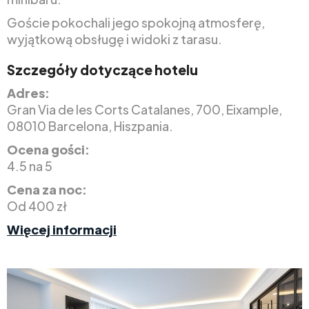
Goście pokochali jego spokojną atmosferę,
wyjątkową obsługę i widoki z tarasu.
Szczegóły dotyczące hotelu
Adres:
Gran Via de les Corts Catalanes, 700, Eixample,
08010 Barcelona, Hiszpania.
Ocena gości:
4.5 na 5
Cena za noc:
Od 400 zł
Więcej informacji