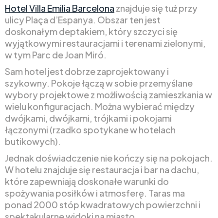
Hotel Villa Emilia Barcelona
znajduje się tuż przy
ulicy Plaça d’Espanya. Obszar ten jest
doskonałym deptakiem, który szczyci się
wyjątkowymi restauracjami i terenami zielonymi,
w tym Parc de Joan Miró.
Sam hotel jest dobrze zaprojektowany i
szykowny. Pokoje łączą w sobie przemyślane
wybory projektowe z możliwością zamieszkania w
wielu konfiguracjach. Można wybierać między
dwójkami, dwójkami, trójkami i pokojami
łączonymi (rzadko spotykane w hotelach
butikowych).
Jednak doświadczenie nie kończy się na pokojach.
W hotelu znajduje się restauracja i bar na dachu,
które zapewniają doskonałe warunki do
spożywania posiłków i atmosferę. Taras ma
ponad 2000 stóp kwadratowych powierzchni i
spektakularne widoki na miasto.