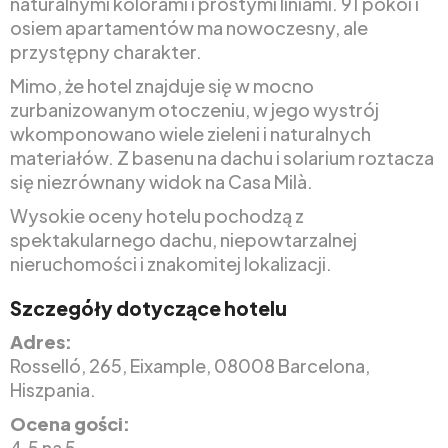
naturalnymi kolorami i prostymi liniami. 91 pokoi i
osiem apartamentów ma nowoczesny, ale
przystępny charakter.
Mimo, że hotel znajduje się w mocno
zurbanizowanym otoczeniu, w jego wystrój
wkomponowano wiele zieleni i naturalnych
materiałów. Z basenu na dachu i solarium roztacza
się niezrównany widok na Casa Milà.
Wysokie oceny hotelu pochodzą z
spektakularnego dachu, niepowtarzalnej
nieruchomości i znakomitej lokalizacji.
Szczegóły dotyczące hotelu
Adres:
Rosselló, 265, Eixample, 08008 Barcelona,
Hiszpania.
Ocena gości:
4.5 na 5