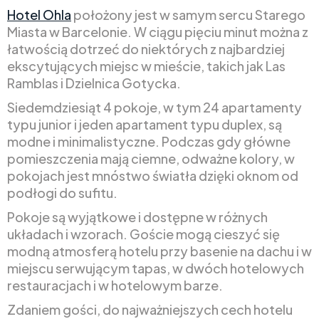
Hotel Ohla
położony jest w samym sercu Starego
Miasta w Barcelonie. W ciągu pięciu minut można z
łatwością dotrzeć do niektórych z najbardziej
ekscytujących miejsc w mieście, takich jak Las
Ramblas i Dzielnica Gotycka.
Siedemdziesiąt 4 pokoje, w tym 24 apartamenty
typu junior i jeden apartament typu duplex, są
modne i minimalistyczne. Podczas gdy główne
pomieszczenia mają ciemne, odważne kolory, w
pokojach jest mnóstwo światła dzięki oknom od
podłogi do sufitu.
Pokoje są wyjątkowe i dostępne w różnych
układach i wzorach. Goście mogą cieszyć się
modną atmosferą hotelu przy basenie na dachu i w
miejscu serwującym tapas, w dwóch hotelowych
restauracjach i w hotelowym barze.
Zdaniem gości, do najważniejszych cech hotelu