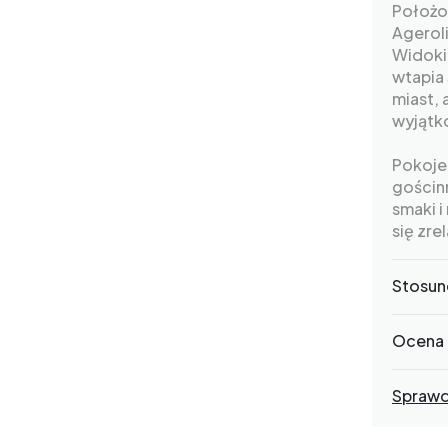
Położo
Agerol
Widoki
wtapia 
miast, 
wyjątk
Pokoje 
gościnn
smaki 
się zre
Stosun
Ocena 
Sprawd