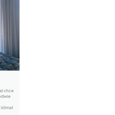
aż chce
ledwie
.
 klimat