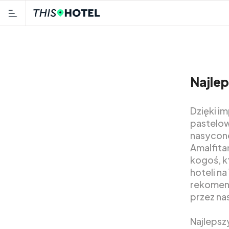
Najlep
Dzięki i
pastelow
nasycon
Amalfita
kogoś, k
hoteli n
rekomend
przez na
Najlepsz