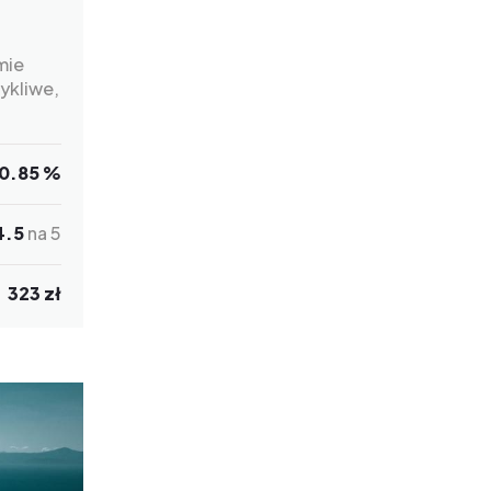
mie
zykliwe,
0.85 %
4.5
na 5
323 zł