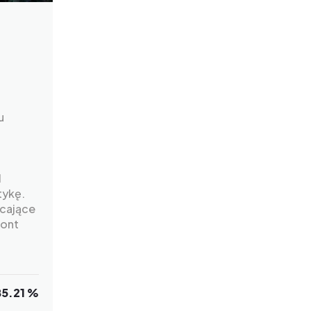
u
l
tykę.
ęcające
mont
85.21 %