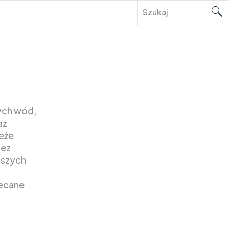
ych wód,
az
eże
zez
pszych
lecane