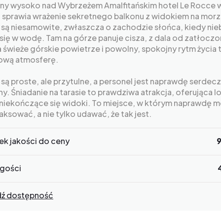
ny wysoko nad Wybrzeżem Amalfitańskim hotel Le Rocce 
i sprawia wrażenie sekretnego balkonu z widokiem na morz
 są niesamowite, zwłaszcza o zachodzie słońca, kiedy nie
się w wodę. Tam na górze panuje cisza, z dala od zatłocz
a świeże górskie powietrze i powolny, spokojny rytm życia
ową atmosferę.
są proste, ale przytulne, a personel jest naprawdę serdecz
y. Śniadanie na tarasie to prawdziwa atrakcja, oferująca l
i niekończące się widoki. To miejsce, w którym naprawdę 
laksować, a nie tylko udawać, że tak jest.
ek jakości do ceny
gości
ź dostępność