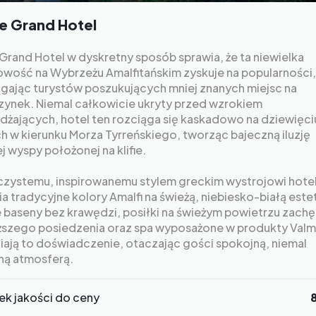
e Grand Hotel
Grand Hotel w dyskretny sposób sprawia, że ta niewielka
owość na Wybrzeżu Amalfitańskim zyskuje na popularności,
ągając turystów poszukujących mniej znanych miejsc na
ynek. Niemal całkowicie ukryty przed wzrokiem
dżających, hotel ten rozciąga się kaskadowo na dziewięci
h w kierunku Morza Tyrreńskiego, tworząc bajeczną iluzję
j wyspy położonej na klifie.
 czystemu, inspirowanemu stylem greckim wystrojowi hote
a tradycyjne kolory Amalfi na świeżą, niebiesko-białą este
e baseny bez krawędzi, posiłki na świeżym powietrzu zach
ższego posiedzenia oraz spa wyposażone w produkty Val
iają to doświadczenie, otaczając gości spokojną, niemal
ną atmosferą.
ek jakości do ceny