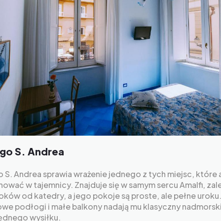
go S. Andrea
 S. Andrea sprawia wrażenie jednego z tych miejsc, które 
hować w tajemnicy. Znajduje się w samym sercu Amalfi, za
roków od katedry, a jego pokoje są proste, ale pełne uroku
owe podłogi i małe balkony nadają mu klasyczny nadmorski
ędnego wysiłku.