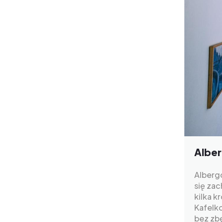
Alber
Albergo
się zac
kilka k
Kafelk
bez zb