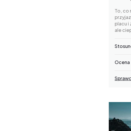
To, co 
przyjaz
placu i
ale cie
Stosun
Ocena 
Sprawd