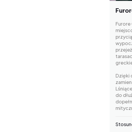
Furor
Furore 
miejsc
przyci
wypocz
przejeż
tarasac
greckie
Dzięki
zamieni
Lśniąc
do dłu
dopełn
mitycz
Stosun