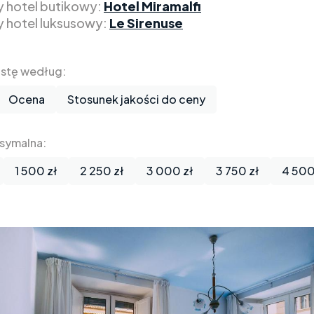
y hotel butikowy:
Hotel Miramalfi
y hotel luksusowy:
Le Sirenuse
listę według:
Ocena
Stosunek jakości do ceny
symalna:
1 500 zł
2 250 zł
3 000 zł
3 750 zł
4 500