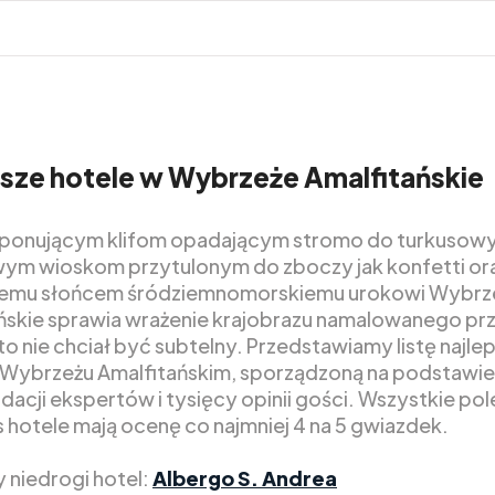
sze hotele w Wybrzeże Amalfitańskie
mponującym klifom opadającym stromo do turkusow
ym wioskom przytulonym do zboczy jak konfetti or
emu słońcem śródziemnomorskiemu urokowi Wybrz
ńskie sprawia wrażenie krajobrazu namalowanego pr
to nie chciał być subtelny. Przedstawiamy listę najle
a Wybrzeżu Amalfitańskim, sporządzoną na podstawie
acji ekspertów i tysięcy opinii gości. Wszystkie po
s hotele mają ocenę co najmniej 4 na 5 gwiazdek.
y niedrogi hotel:
Albergo S. Andrea