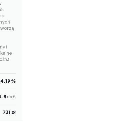
w
e.
bo
onych
 tworzą
ny i
okalne
można
94.19 %
4.8
na 5
731 zł