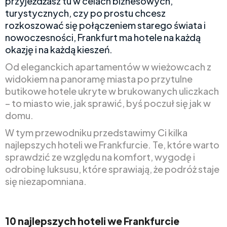
przyjeżdżasz tu w celach biznesowych,
turystycznych, czy po prostu chcesz
rozkoszować się połączeniem starego świata i
nowoczesności, Frankfurt ma hotele na każdą
okazję i na każdą kieszeń.
Od eleganckich apartamentów w wieżowcach z
widokiem na panoramę miasta po przytulne
butikowe hotele ukryte w brukowanych uliczkach
– to miasto wie, jak sprawić, byś poczuł się jak w
domu.
W tym przewodniku przedstawimy Ci kilka
najlepszych hoteli we Frankfurcie. Te, które warto
sprawdzić ze względu na komfort, wygodę i
odrobinę luksusu, które sprawiają, że podróż staje
się niezapomniana.
10 najlepszych hoteli we Frankfurcie