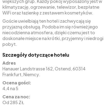
większych grup. Każdy pokój wyposażony jest w
klimatyzację, ogrzewanie, telewizor, bezpłatne
WiFi oraz łazienkę z zestawem kosmetyków.
Goście uwielbiają ten hotel i zachwycają się
przyjazną obsługą. Podoba im się również jego
niecodzienna atmosfera, dzięki czemu jest to
doskonałe miejsce na krótki, przyjemny i niedrogi
pobyt.
Szczegóły dotyczące hotelu
Adres
Hanauer Landstrasse 162, Ostend, 60314
Frankfurt, Niemcy.
Ocena gości:
4,4 na 5
Cena za noc:
Od 285 ZŁ