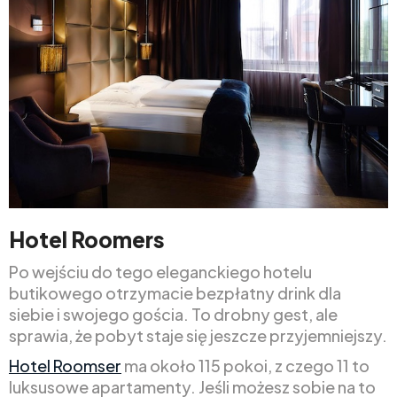
Hotel Roomers
Po wejściu do tego eleganckiego hotelu
butikowego otrzymacie bezpłatny drink dla
siebie i swojego gościa. To drobny gest, ale
sprawia, że pobyt staje się jeszcze przyjemniejszy.
Hotel Roomser
ma około 115 pokoi, z czego 11 to
luksusowe apartamenty. Jeśli możesz sobie na to