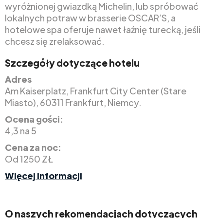
wyróżnionej gwiazdką Michelin, lub spróbować
lokalnych potraw w brasserie OSCAR’S, a
hotelowe spa oferuje nawet łaźnię turecką, jeśli
chcesz się zrelaksować.
Szczegóły dotyczące hotelu
Adres
Am Kaiserplatz, Frankfurt City Center (Stare
Miasto), 60311 Frankfurt, Niemcy.
Ocena gości:
4,3 na 5
Cena za noc:
Od 1250 ZŁ
Więcej informacji
O naszych rekomendacjach dotyczących