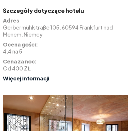
Szczegóły dotyczące hotelu
Adres
Gerbermühlstraße 105, 60594 Frankfurt nad
Menem, Niemcy
Ocena gości:
4,4 na 5
Cena za noc:
Od 400 ZŁ
Więcej informacji