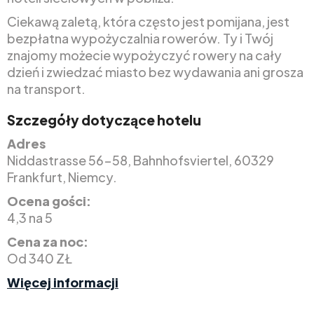
Ciekawą zaletą, która często jest pomijana, jest
bezpłatna wypożyczalnia rowerów. Ty i Twój
znajomy możecie wypożyczyć rowery na cały
dzień i zwiedzać miasto bez wydawania ani grosza
na transport.
Szczegóły dotyczące hotelu
Adres
Niddastrasse 56-58, Bahnhofsviertel, 60329
Frankfurt, Niemcy.
Ocena gości:
4,3 na 5
Cena za noc:
Od 340 ZŁ
Więcej informacji