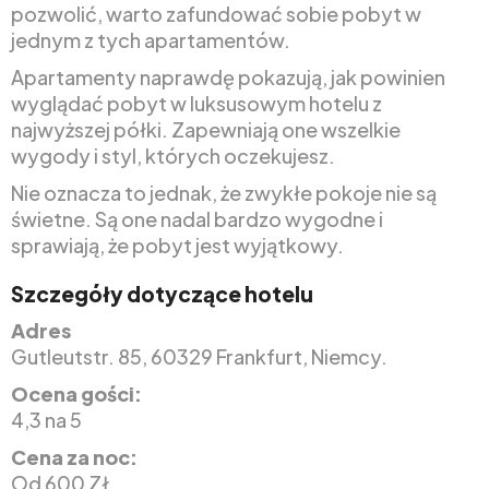
pozwolić, warto zafundować sobie pobyt w
jednym z tych apartamentów.
Apartamenty naprawdę pokazują, jak powinien
wyglądać pobyt w luksusowym hotelu z
najwyższej półki. Zapewniają one wszelkie
wygody i styl, których oczekujesz.
Nie oznacza to jednak, że zwykłe pokoje nie są
świetne. Są one nadal bardzo wygodne i
sprawiają, że pobyt jest wyjątkowy.
Szczegóły dotyczące hotelu
Adres
Gutleutstr. 85, 60329 Frankfurt, Niemcy.
Ocena gości:
4,3 na 5
Cena za noc:
Od 600 ZŁ