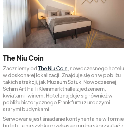
The Niu Coin
Zaczniemy od
The Niu Coin
, nowoczesnego hotelu
w doskonałej lokalizacji. Znajduje się on w pobliżu
takich atrakcji, jak Muzeum Sztuki Nowoczesnej,
Schirn Art Hall i Kleinmarkthalle z jedzeniem,
kwiatami i winem. Hotel znajduje się również w
pobliżu historycznego Frankfurtu z uroczymi
starymi budynkami.
Serwowane jest śniadanie kontynentalne w formie
bufetu, a na szybką przekąskę można skorzystać z