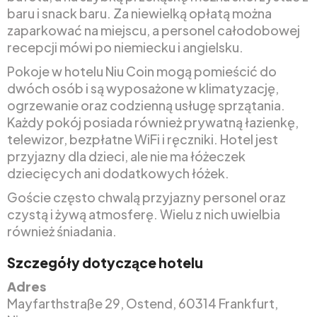
baru i snack baru. Za niewielką opłatą można
zaparkować na miejscu, a personel całodobowej
recepcji mówi po niemiecku i angielsku.
Pokoje w hotelu Niu Coin mogą pomieścić do
dwóch osób i są wyposażone w klimatyzację,
ogrzewanie oraz codzienną usługę sprzątania.
Każdy pokój posiada również prywatną łazienkę,
telewizor, bezpłatne WiFi i ręczniki. Hotel jest
przyjazny dla dzieci, ale nie ma łóżeczek
dziecięcych ani dodatkowych łóżek.
Goście często chwalą przyjazny personel oraz
czystą i żywą atmosferę. Wielu z nich uwielbia
również śniadania.
Szczegóły dotyczące hotelu
Adres
Mayfarthstraße 29, Ostend, 60314 Frankfurt,