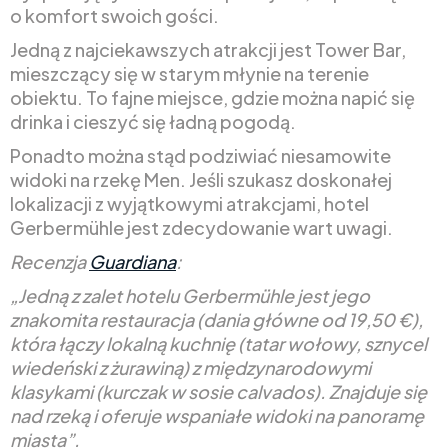
o komfort swoich gości.
Jedną z najciekawszych atrakcji jest Tower Bar,
mieszczący się w starym młynie na terenie
obiektu. To fajne miejsce, gdzie można napić się
drinka i cieszyć się ładną pogodą.
Ponadto można stąd podziwiać niesamowite
widoki na rzekę Men. Jeśli szukasz doskonałej
lokalizacji z wyjątkowymi atrakcjami, hotel
Gerbermühle jest zdecydowanie wart uwagi.
Recenzja
Guardiana
:
„Jedną z zalet hotelu Gerbermühle jest jego
znakomita restauracja (dania główne od 19,50 €),
która łączy lokalną kuchnię (tatar wołowy, sznycel
wiedeński z żurawiną) z międzynarodowymi
klasykami (kurczak w sosie calvados). Znajduje się
nad rzeką i oferuje wspaniałe widoki na panoramę
miasta”.