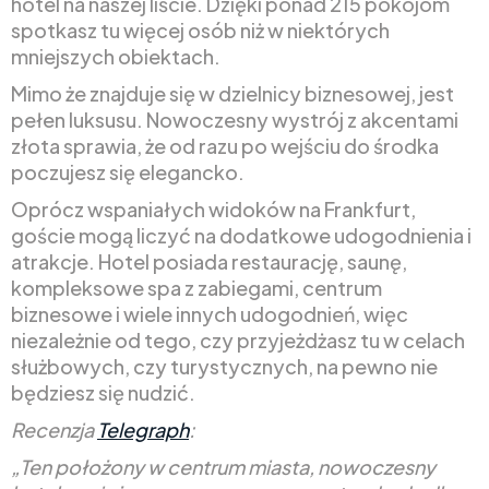
hotel na naszej liście. Dzięki ponad 215 pokojom
spotkasz tu więcej osób niż w niektórych
mniejszych obiektach.
Mimo że znajduje się w dzielnicy biznesowej, jest
pełen luksusu. Nowoczesny wystrój z akcentami
złota sprawia, że od razu po wejściu do środka
poczujesz się elegancko.
Oprócz wspaniałych widoków na Frankfurt,
goście mogą liczyć na dodatkowe udogodnienia i
atrakcje. Hotel posiada restaurację, saunę,
kompleksowe spa z zabiegami, centrum
biznesowe i wiele innych udogodnień, więc
niezależnie od tego, czy przyjeżdżasz tu w celach
służbowych, czy turystycznych, na pewno nie
będziesz się nudzić.
Recenzja
Telegraph
:
„Ten położony w centrum miasta, nowoczesny