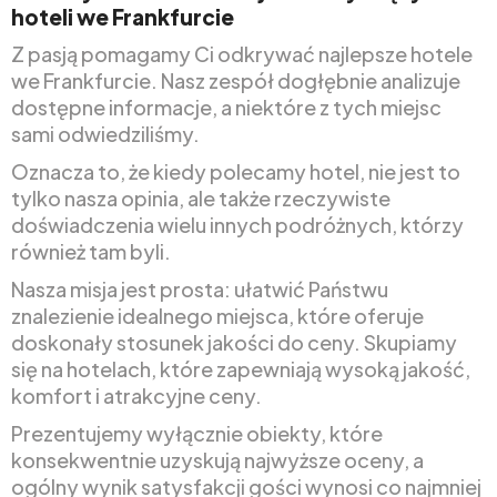
hoteli we Frankfurcie
Z pasją pomagamy Ci odkrywać najlepsze hotele
we Frankfurcie. Nasz zespół dogłębnie analizuje
dostępne informacje, a niektóre z tych miejsc
sami odwiedziliśmy.
Oznacza to, że kiedy polecamy hotel, nie jest to
tylko nasza opinia, ale także rzeczywiste
doświadczenia wielu innych podróżnych, którzy
również tam byli.
Nasza misja jest prosta: ułatwić Państwu
znalezienie idealnego miejsca, które oferuje
doskonały stosunek jakości do ceny. Skupiamy
się na hotelach, które zapewniają wysoką jakość,
komfort i atrakcyjne ceny.
Prezentujemy wyłącznie obiekty, które
konsekwentnie uzyskują najwyższe oceny, a
ogólny wynik satysfakcji gości wynosi co najmniej