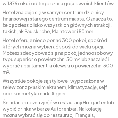
w 1876 roku i od tego czasu gości swoich klientów.
Hotel znajduje się w samym centrum dzielnicy
finansowej i starego centrum miasta. Oznacza to,
że będziesz blisko wszystkich głównych atrakcji,
takich jak Paulskirche, Maintower i Römer.
Hotel oferuje nieco ponad 300 pokoi, spośród
których można wybierać spośród wielu opcji.
Możesz zdecydować się na pokój jednoosobowy
typu superior o powierzchni 30 m² lub zaszaleć i
wybrać apartament królewski o powierzchni 300
m².
Wszystkie pokoje są stylowe i wyposażone w
telewizor z płaskim ekranem, klimatyzację, sejf
oraz kosmetyki marki Aigner.
Śniadanie można zjeść w restauracji Hofgarten lub
wypić drinka w barze Autorenbar. Na kolację
można wybrać się do restauracji Français,