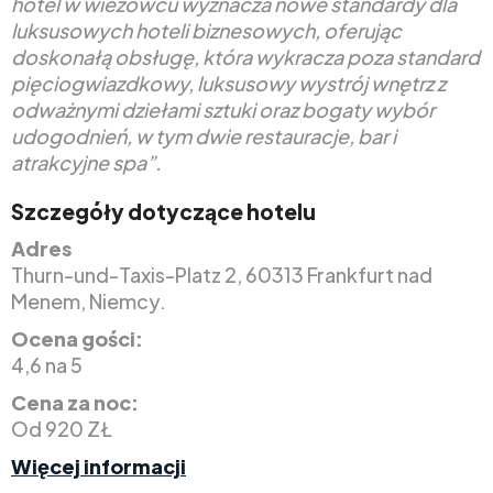
hotel w wieżowcu wyznacza nowe standardy dla
luksusowych hoteli biznesowych, oferując
doskonałą obsługę, która wykracza poza standard
pięciogwiazdkowy, luksusowy wystrój wnętrz z
odważnymi dziełami sztuki oraz bogaty wybór
udogodnień, w tym dwie restauracje, bar i
atrakcyjne spa”.
Szczegóły dotyczące hotelu
Adres
Thurn-und-Taxis-Platz 2, 60313 Frankfurt nad
Menem, Niemcy.
Ocena gości:
4,6 na 5
Cena za noc:
Od 920 ZŁ
Więcej informacji