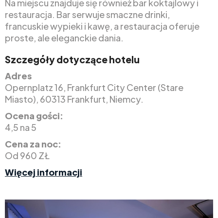
Na miejscu znajduje się również bar koktajlowy i
restauracja. Bar serwuje smaczne drinki,
francuskie wypieki i kawę, a restauracja oferuje
proste, ale eleganckie dania.
Szczegóły dotyczące hotelu
Adres
Opernplatz 16, Frankfurt City Center (Stare
Miasto), 60313 Frankfurt, Niemcy.
Ocena gości:
4,5 na 5
Cena za noc:
Od 960 ZŁ
Więcej informacji