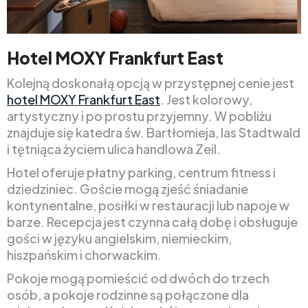
Hotel MOXY Frankfurt East
Kolejną doskonałą opcją w przystępnej cenie jest
hotel MOXY Frankfurt East
. Jest kolorowy,
artystyczny i po prostu przyjemny. W pobliżu
znajduje się katedra św. Bartłomieja, las Stadtwald
i tętniąca życiem ulica handlowa Zeil.
Hotel oferuje płatny parking, centrum fitness i
dziedziniec. Goście mogą zjeść śniadanie
kontynentalne, posiłki w restauracji lub napoje w
barze. Recepcja jest czynna całą dobę i obsługuje
gości w języku angielskim, niemieckim,
hiszpańskim i chorwackim.
Pokoje mogą pomieścić od dwóch do trzech
osób, a pokoje rodzinne są połączone dla