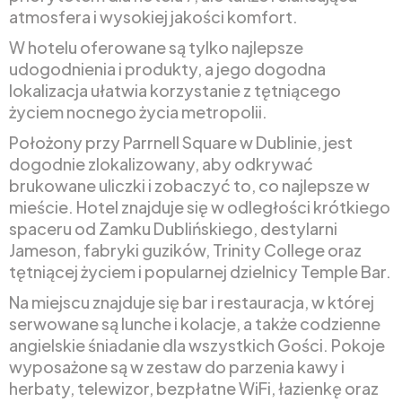
atmosfera i wysokiej jakości komfort.
W hotelu oferowane są tylko najlepsze
udogodnienia i produkty, a jego dogodna
lokalizacja ułatwia korzystanie z tętniącego
życiem nocnego życia metropolii.
Położony przy Parrnell Square w Dublinie, jest
dogodnie zlokalizowany, aby odkrywać
brukowane uliczki i zobaczyć to, co najlepsze w
mieście. Hotel znajduje się w odległości krótkiego
spaceru od Zamku Dublińskiego, destylarni
Jameson, fabryki guzików, Trinity College oraz
tętniącej życiem i popularnej dzielnicy Temple Bar.
Na miejscu znajduje się bar i restauracja, w której
serwowane są lunche i kolacje, a także codzienne
angielskie śniadanie dla wszystkich Gości. Pokoje
wyposażone są w zestaw do parzenia kawy i
herbaty, telewizor, bezpłatne WiFi, łazienkę oraz