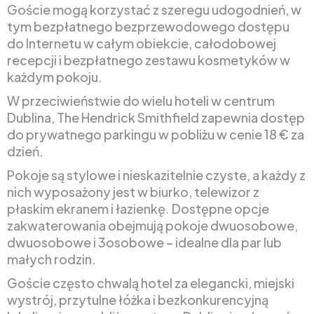
Goście mogą korzystać z szeregu udogodnień, w
tym bezpłatnego bezprzewodowego dostępu
do Internetu w całym obiekcie, całodobowej
recepcji i bezpłatnego zestawu kosmetyków w
każdym pokoju.
W przeciwieństwie do wielu hoteli w centrum
Dublina, The Hendrick Smithfield zapewnia dostęp
do prywatnego parkingu w pobliżu w cenie 18 € za
dzień.
Pokoje są stylowe i nieskazitelnie czyste, a każdy z
nich wyposażony jest w biurko, telewizor z
płaskim ekranem i łazienkę. Dostępne opcje
zakwaterowania obejmują pokoje dwuosobowe,
dwuosobowe i 3osobowe – idealne dla par lub
małych rodzin.
Goście często chwalą hotel za elegancki, miejski
wystrój, przytulne łóżka i bezkonkurencyjną