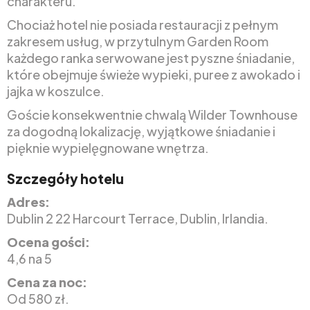
charakteru.
Chociaż hotel nie posiada restauracji z pełnym
zakresem usług, w przytulnym Garden Room
każdego ranka serwowane jest pyszne śniadanie,
które obejmuje świeże wypieki, puree z awokado i
jajka w koszulce.
Goście konsekwentnie chwalą Wilder Townhouse
za dogodną lokalizację, wyjątkowe śniadanie i
pięknie wypielęgnowane wnętrza.
Szczegóły hotelu
Adres:
Dublin 2 22 Harcourt Terrace, Dublin, Irlandia.
Ocena gości:
4,6 na 5
Cena za noc:
Od 580 zł.