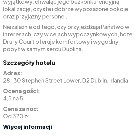
wyjątkowy, chwaląc jego bezkonkurencyjną
lokalizację, czyste i dobrze wyposażone pokoje
oraz przyjazny personel.
Niezależnie od tego, czy przyjeżdżają Państwo w
interesach, czy w celach wypoczynkowych, hotel
Drury Court oferuje komfortowy i wygodny
pobyt w samym sercu Dublina.
Szczegóły hotelu
Adres:
28-30 Stephen Street Lower, D2 Dublin, Irlandia.
Ocena gości:
4,5 na 5
Cena za noc:
Od 320 zł.
Więcej informacji