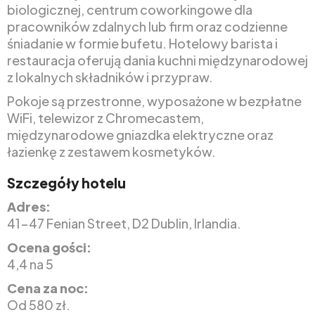
biologicznej, centrum coworkingowe dla
pracowników zdalnych lub firm oraz codzienne
śniadanie w formie bufetu. Hotelowy barista i
restauracja oferują dania kuchni międzynarodowej
z lokalnych składników i przypraw.
Pokoje są przestronne, wyposażone w bezpłatne
WiFi, telewizor z Chromecastem,
międzynarodowe gniazdka elektryczne oraz
łazienkę z zestawem kosmetyków.
Szczegóły hotelu
Adres:
41-47 Fenian Street, D2 Dublin, Irlandia.
Ocena gości:
4,4 na 5
Cena za noc:
Od 580 zł.