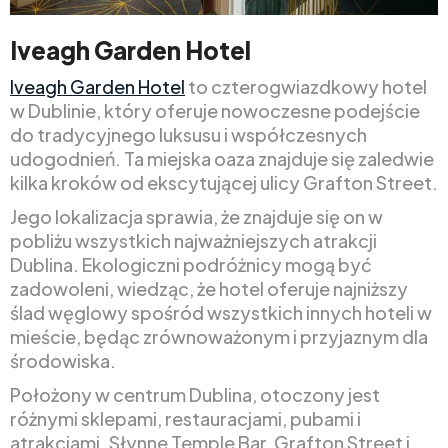
Iveagh Garden Hotel
Iveagh Garden Hotel
to czterogwiazdkowy hotel
w Dublinie, który oferuje nowoczesne podejście
do tradycyjnego luksusu i współczesnych
udogodnień. Ta miejska oaza znajduje się zaledwie
kilka kroków od ekscytującej ulicy Grafton Street.
Jego lokalizacja sprawia, że znajduje się on w
pobliżu wszystkich najważniejszych atrakcji
Dublina. Ekologiczni podróżnicy mogą być
zadowoleni, wiedząc, że hotel oferuje najniższy
ślad węglowy spośród wszystkich innych hoteli w
mieście, będąc zrównoważonym i przyjaznym dla
środowiska.
Położony w centrum Dublina, otoczony jest
różnymi sklepami, restauracjami, pubami i
atrakcjami. Słynne Temple Bar, Grafton Street i