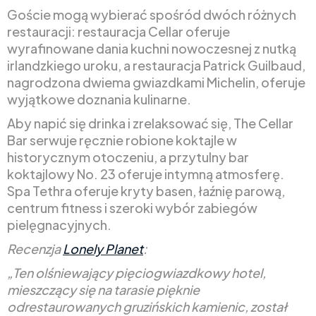
Goście mogą wybierać spośród dwóch różnych
restauracji: restauracja Cellar oferuje
wyrafinowane dania kuchni nowoczesnej z nutką
irlandzkiego uroku, a restauracja Patrick Guilbaud,
nagrodzona dwiema gwiazdkami Michelin, oferuje
wyjątkowe doznania kulinarne.
Aby napić się drinka i zrelaksować się, The Cellar
Bar serwuje ręcznie robione koktajle w
historycznym otoczeniu, a przytulny bar
koktajlowy No. 23 oferuje intymną atmosferę.
Spa Tethra oferuje kryty basen, łaźnię parową,
centrum fitness i szeroki wybór zabiegów
pielęgnacyjnych.
Recenzja
Lonely Planet
:
„Ten olśniewający pięciogwiazdkowy hotel,
mieszczący się na tarasie pięknie
odrestaurowanych gruzińskich kamienic, został