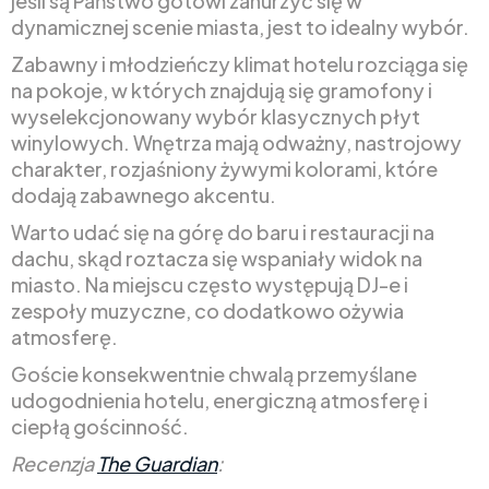
jeśli są Państwo gotowi zanurzyć się w
dynamicznej scenie miasta, jest to idealny wybór.
Zabawny i młodzieńczy klimat hotelu rozciąga się
na pokoje, w których znajdują się gramofony i
wyselekcjonowany wybór klasycznych płyt
winylowych. Wnętrza mają odważny, nastrojowy
charakter, rozjaśniony żywymi kolorami, które
dodają zabawnego akcentu.
Warto udać się na górę do baru i restauracji na
dachu, skąd roztacza się wspaniały widok na
miasto. Na miejscu często występują DJ-e i
zespoły muzyczne, co dodatkowo ożywia
atmosferę.
Goście konsekwentnie chwalą przemyślane
udogodnienia hotelu, energiczną atmosferę i
ciepłą gościnność.
Recenzja
The Guardian
: