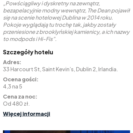
„Powściągliwy i dyskretny na zewnątrz,
bezapelacyjnie modny wewnątrz, The Dean pojawił
się na scenie hotelowej Dublina w 2014 roku.
Pokoje wyglądają tu trochę tak, jakby zostały
przeniesione z brooklyńskiej kamienicy, a ich nazwy
to modpods i Hi-Fis”.
Szczegóły hotelu
Adres:
33 Harcourt St, Saint Kevin’s, Dublin 2, Irlandia.
Ocena gości:
4,3 na 5
Cena za noc:
Od 480 zł.
Więcej informacji