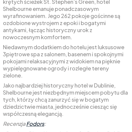
krętych ścieżek St. Stephen’s Green, hotel
Shelbourne emanuje ponadczasowym
wyrafinowaniem. Jego 262 pokoje gościnne są
ozdobione wystrojem z epoki i bogatymi
antykami, łącząc historyczny urok z
nowoczesnym komfortem.
Niedawnym dodatkiem do hotelu jest luksusowe
3piętrowe spa z salonem, basenem i spokojnymi
pokojami relaksacyjnymi z widokiem na pięknie
wypielęgnowane ogrody i rozległe tereny
zielone.
Jako najbardziej historyczny hotel w Dublinie,
Shelbourne jest niezbędnym miejscem pobytu dla
tych, którzy chcą zanurzyć się w bogatym
dziedzictwie miasta, jednocześnie ciesząc się
współczesną elegancją.
Recenzja
Fodors
: