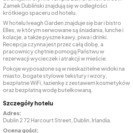
Zamek Dubliński znajdują się w odległości
krótkiego spaceru od hotelu.
W hotelu Iveagh Garden znajduje się bar i bistro
Elles, w którym serwowane są śniadania, lunche i
kolacje, a także pyszne kawy, piwa i drinki.
Recepcja czynna jest przez całą dobę, a
pracownicy chętnie pomogą Państwu w
rezerwacji wycieczek i atrakcji w mieście.
Pokoje wyposażone są w nieskazitelne widoki na
miasto, bogate stylowe tekstury i wzory,
bezpłatne WiFi, łazienkę z zestawem kosmetyków
oraz bezpłatną wodę butelkowaną.
Szczegóły hotelu
Adres:
Dublin 2 72 Harcourt Street, Dublin, Irlandia.
Ocena gości: