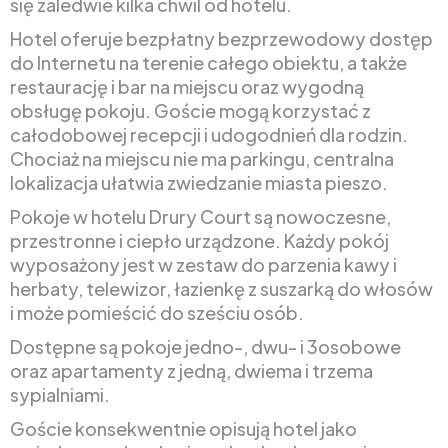
się zaledwie kilka chwil od hotelu.
Hotel oferuje bezpłatny bezprzewodowy dostęp
do Internetu na terenie całego obiektu, a także
restaurację i bar na miejscu oraz wygodną
obsługę pokoju. Goście mogą korzystać z
całodobowej recepcji i udogodnień dla rodzin.
Chociaż na miejscu nie ma parkingu, centralna
lokalizacja ułatwia zwiedzanie miasta pieszo.
Pokoje w hotelu Drury Court są nowoczesne,
przestronne i ciepło urządzone. Każdy pokój
wyposażony jest w zestaw do parzenia kawy i
herbaty, telewizor, łazienkę z suszarką do włosów
i może pomieścić do sześciu osób.
Dostępne są pokoje jedno-, dwu- i 3osobowe
oraz apartamenty z jedną, dwiema i trzema
sypialniami.
Goście konsekwentnie opisują hotel jako