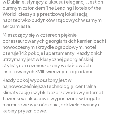
w Dublinie, słynący z luksusu i elegancji. Jest on
dumnym członkiem The Leading Hotels of the
World i cieszy się prestiżową lokalizacją
naprzeciwko budynków rządowych w samym
sercu miasta.
Mieszczący się w czterech pięknie
odrestaurowanych georgiańskich kamienicach i
nowoczesnym skrzydle ogrodowym, hotel
oferuje 142 pokoje i apartamenty. Każdy z nich
utrzymany jest w klasycznej georgiańskiej
stylistyce i rozmieszczony wokół dwóch
inspirowanych XVIII-wiecznymi ogrodami.
Każdy pokój wyposażony jest w
najnowocześniejszą technologię, centralną
klimatyzację i szybki bezprzewodowy internet.
Łazienki są luksusowo wyposażone w bogate
marmurowe wykończenia, oddzielne wanny i
kabiny prysznicowe.